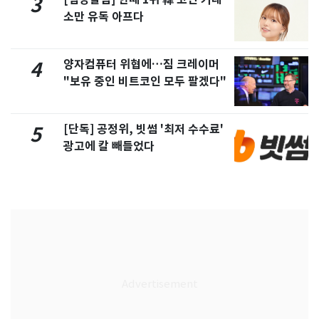
3
소만 유독 아프다
양자컴퓨터 위협에…짐 크레이머
4
"보유 중인 비트코인 모두 팔겠다"
[단독] 공정위, 빗썸 '최저 수수료'
5
광고에 칼 빼들었다