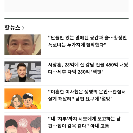
핫뉴스
"단둘만 있는 밀폐된 공간과 술…황정민
폭로녀는 두가지에 집착했다"
서장훈, 28억에 산 강남 건물 450억 내놨
다…세후 차익 280억 '잭팟'
"이혼한 여사친은 생명의 은인…한집서
살게 해달라" 남편 요구에 '절망'
"내 '치부'까지 시모에게 보고하는 남
편…집이 감옥 같다" 아내 고통