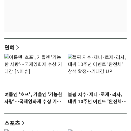
연예
여름엔 '호프', 가을엔 '가능한
블핑 지수·제니·로제·리사,
사랑'…국제영화제 수상 기대
데뷔 10주년 이벤트 '완전체'
감 [N이슈]
참석 확정…기대감 UP
스포츠