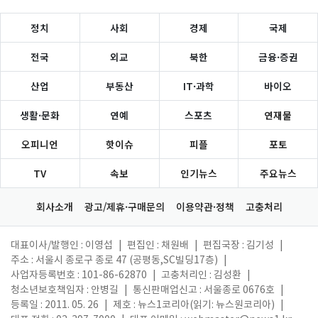
정치
사회
경제
국제
전국
외교
북한
금융·증권
산업
부동산
IT·과학
바이오
생활·문화
연예
스포츠
연재물
오피니언
핫이슈
피플
포토
TV
속보
인기뉴스
주요뉴스
회사소개
광고/제휴·구매문의
이용약관·정책
고충처리
대표이사/발행인 : 이영섭
|
편집인 : 채원배
|
편집국장 : 김기성
|
주소 : 서울시 종로구 종로 47 (공평동,SC빌딩17층)
|
사업자등록번호 : 101-86-62870
|
고충처리인 : 김성환
|
청소년보호책임자 : 안병길
|
통신판매업신고 : 서울종로 0676호
|
등록일 : 2011. 05. 26
|
제호 : 뉴스1코리아(읽기: 뉴스원코리아)
|