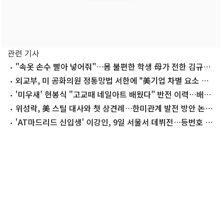
관련 기사
"속옷 손수 빨아 넣어줘"…몸 불편한 학생 母가 전한 김규원
공익 시절 미담
외교부, 미 공화의원 정통망법 서한에 "美기업 차별 요소 없
어"
'미우새' 현봉식 "고교때 네일아트 배웠다" 반전 이력…배정
남 '깜짝'
위성락, 美 스틸 대사와 첫 상견례…한미관계 발전 방안 논의
한 듯
'AT마드리드 신입생' 이강인, 9일 서울서 데뷔전…등번호 7
번