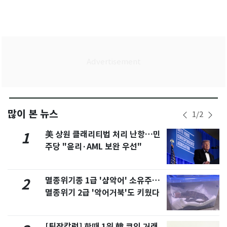
많이 본 뉴스
1
/
2
美 상원 클래리티법 처리 난항…민
1
주당 "윤리·AML 보완 우선"
멸종위기종 1급 '샴악어' 소유주…
2
멸종위기 2급 '악어거북'도 키웠다
[팀장칼럼] 한때 1위 韓 코인 거래