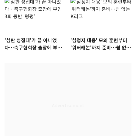
'심판 성접대'가 끝 아니었
'심정지 대응' 모의 훈련부터
다…축구협회장 출장에 부인
'워터캐논'까지 준비…쉼 없는
3회 동반 '펑펑'
K리그