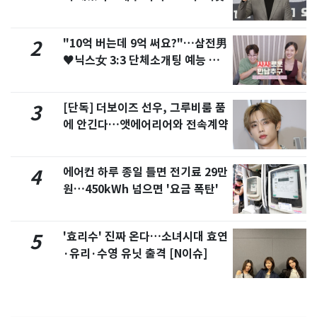
"10억 버는데 9억 써요?"…삼전男
2
♥닉스女 3:3 단체소개팅 예능 화
제
[단독] 더보이즈 선우, 그루비룸 품
3
에 안긴다…앳에어리어와 전속계약
에어컨 하루 종일 틀면 전기료 29만
4
원…450kWh 넘으면 '요금 폭탄'
'효리수' 진짜 온다…소녀시대 효연
5
·유리·수영 유닛 출격 [N이슈]