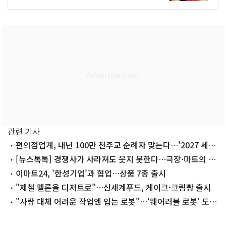
관련 기사
편의점업계, 내년 100만 천주교 순례자 맞는다…'2027 세계
청년대회' 지원
[뉴스톡톡] 경쟁사가 사라져도 웃지 못한다…극장·마트의 속
사정
이마트24, '한성기업'과 협업…상품 7종 출시
"제철 멜론을 디저트로"…신세계푸드, 케이크·크림빵 출시
"사람 대체 어려운 작업엔 입는 로봇"…'웨어러블 로봇' 도입
속도