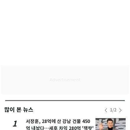
많이 본 뉴스
1
/
2
서장훈, 28억에 산 강남 건물 450
1
억 내놨다…세후 차익 280억 '잭팟'