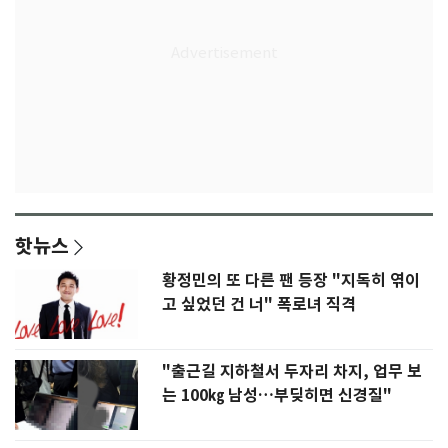
핫뉴스
황정민의 또 다른 팬 등장 "지독히 엮이
고 싶었던 건 너" 폭로녀 직격
"출근길 지하철서 두자리 차지, 업무 보
는 100㎏ 남성…부딪히면 신경질"