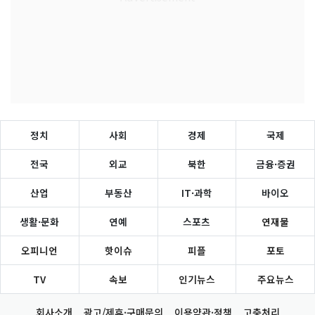
정치
사회
경제
국제
전국
외교
북한
금융·증권
산업
부동산
IT·과학
바이오
생활·문화
연예
스포츠
연재물
오피니언
핫이슈
피플
포토
TV
속보
인기뉴스
주요뉴스
회사소개
광고/제휴·구매문의
이용약관·정책
고충처리