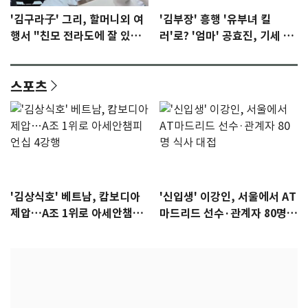
'김구라子' 그리, 할머니외 여
'김부장' 흥행 '유부녀 킬
행서 "친모 전라도에 잘 있
러'로? '엄마' 공효진, 기세 잡
어"…유튜브서 언급
았다 [N초점]
스포츠
'김상식호' 베트남, 캄보디아
'신입생' 이강인, 서울에서 AT
제압…A조 1위로 아세안챔피
마드리드 선수·관계자 80명
언십 4강행
식사 대접