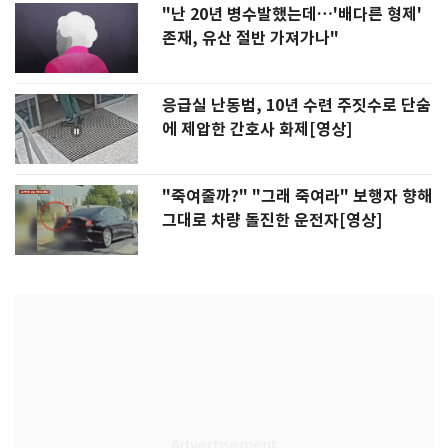
"난 20년 병수발했는데…'배다른 형제'
존재, 유산 절반 가져가나"
응급실 난동범, 10년 수련 주짓수로 단숨
에 제압한 간호사 화제[영상]
"죽여줄까?" "그래 죽여라" 보행자 향해
그대로 차량 돌진한 운전자[영상]