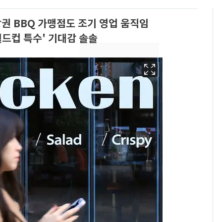
상권 BBQ 가맹점도 조기 영업 움직임
드컵 특수' 기대감 솔솔
13호 태풍 '돌핀' 日오
6
키나와·가고시마현 접
근…26만명 대피령
낮 최고 37도 폭염 계
7