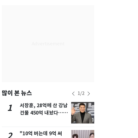
부산
33
℃
대구
31
℃
인천
36
℃
광주
33
℃
대전
36
℃
울산
32
℃
강릉
22
℃
제주
30
℃
많이 본 뉴스
1
/
2
서장훈, 28억에 산 강남
13호 태풍 '
1
6
건물 450억 내놨다…세
키나와·가고
후 차익 280억 '잭팟'
근…26만명
"10억 버는데 9억 써
낮 최고 37
2
7