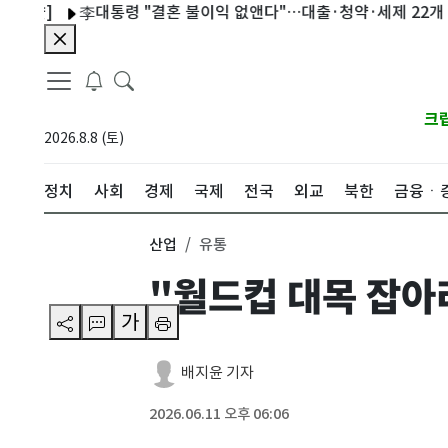
샷]
李대통령 "결혼 불이익 없앤다"…대출·청약·세제 22개 과제
크
2026.8.8 (토)
정치
사회
경제
국제
전국
외교
북한
금융ㆍ
산업
유통
"월드컵 대목 잡아
가
배지윤 기자
2026.06.11 오후 06:06