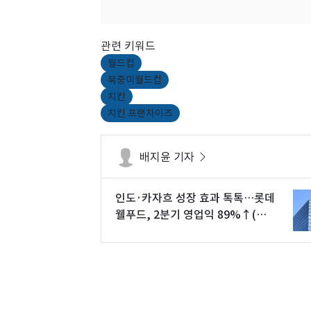
관련 키워드
월드컵
북중미월드컵
치킨
치킨 프랜차이즈
배지윤 기자
인도·카자흐 성장 효과 톡톡…롯데
웰푸드, 2분기 영업익 89%↑(상
보)