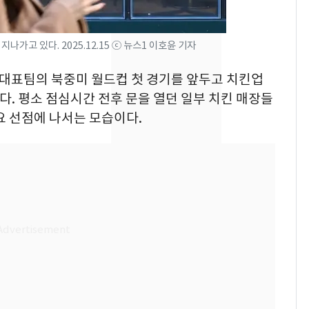
속…전국 곳곳 비 [오늘
날씨]
나가고 있다. 2025.12.15 ⓒ 뉴스1 이호윤 기자
[단독]중수청 가는 검찰
8
수사관 경력 합산 추
축구대표팀의 북중미 월드컵 첫 경기를 앞두고 치킨업
진…법무사·집행관 '혜
다. 평소 점심시간 전후 문을 열던 일부 치킨 매장들
택' 유지
"캐리비안 베이 여자 탈
9
요 선점에 나서는 모습이다.
의실에 남자가 있어
요"…경찰 수사
전남광주 화정역 인근서
10
교통사고로 40대 심정
지…6명 부상