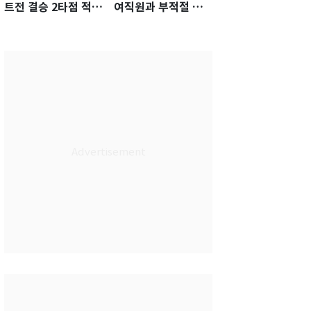
트전 결승 2타점 적시
여직원과 부적절 관
타…5-2 승리 견인
계에 거액 퇴직금 지
급 논란