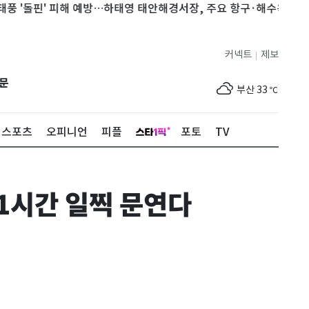
'돌핀' 피해 예방…하태영 태안해경서장, 주요 항구·해수욕장 점검
제주
30
℃
커넥트
제보
|
서울
35
℃
문
부산
33
℃
대구
31
℃
스포츠
오피니언
피플
포토
TV
인천
36
℃
광주
33
℃
1시간 일찍 문연다
대전
36
℃
울산
32
℃
강릉
22
℃
제주
30
℃
서울
35
℃