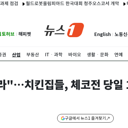
 점검
월드로봇올림피아드 한국대회 청주오스코서 개막
태풍 
립토허브
해피펫
English
노동신
|
|
산업
증권
부동산
ITㆍ과학
바이오
생활ㆍ문화
연예
라"…치킨집들, 체코전 당일 
구글에서 뉴스1 즐겨찾기