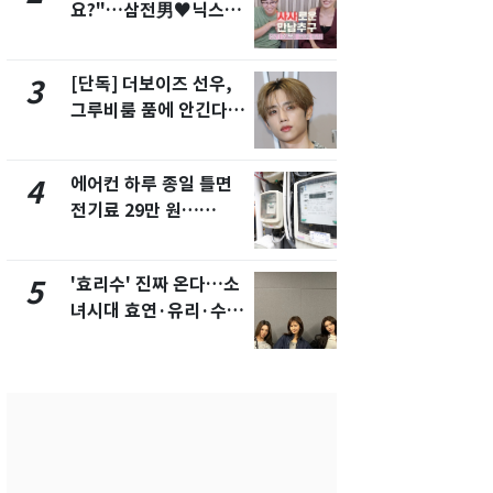
요?"…삼전男♥닉스女
속…전국 곳곳
3:3 단체소개팅 예능 화
날씨]
제
[단독] 더보이즈 선우,
[단독]중수
3
8
그루비룸 품에 안긴다…
수사관 경력
앳에어리어와 전속계약
진…법무사·
택' 유지
에어컨 하루 종일 틀면
"캐리비안 
4
9
전기료 29만 원…
의실에 남자
450kWh 넘으면 '요금
요"…경찰 
폭탄'
'효리수' 진짜 온다…소
전남광주 화
5
10
녀시대 효연·유리·수영
교통사고로 
유닛 출격 [N이슈]
지…6명 부