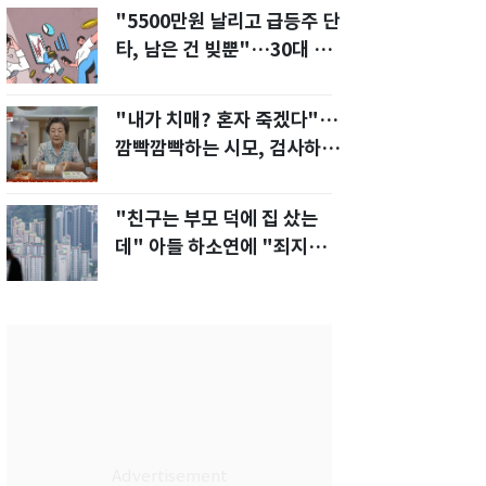
"5500만원 날리고 급등주 단
타, 남은 건 빚뿐"…30대 여
성 파혼 위기
"내가 치매? 혼자 죽겠다"…
깜빡깜빡하는 시모, 검사하라
하자 '발끈'
"친구는 부모 덕에 집 샀는
데" 아들 하소연에 "죄지었
다" 사죄 '먹먹'