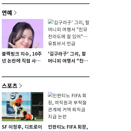
연예
블랙핑크 지수, 10주
'김구라子' 그리, 할
년 논란에 직접 사과
머니외 여행서 "친모
"큰 섭섭함 안겨 미
전라도에 잘 있어"…
안"
유튜브서 언급
스포츠
SF 이정후, 디트로이
인판티노 FIFA 회장,