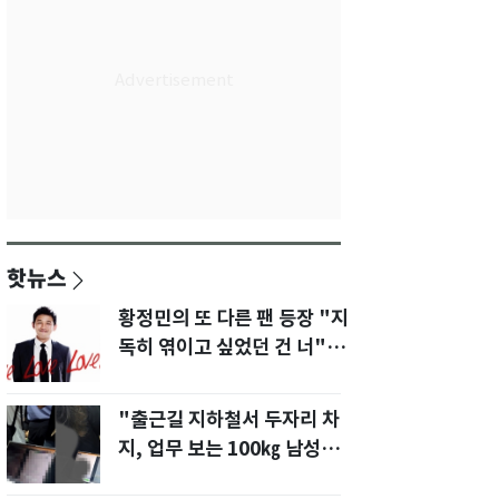
핫뉴스
황정민의 또 다른 팬 등장 "지
독히 엮이고 싶었던 건 너" 폭
로녀 직격
"출근길 지하철서 두자리 차
지, 업무 보는 100㎏ 남성…
부딪히면 신경질"