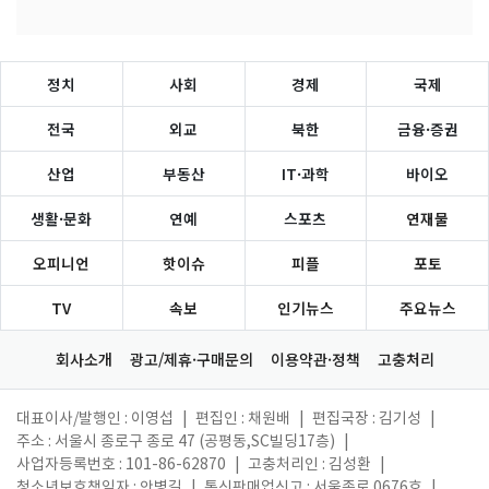
정치
사회
경제
국제
전국
외교
북한
금융·증권
산업
부동산
IT·과학
바이오
생활·문화
연예
스포츠
연재물
오피니언
핫이슈
피플
포토
TV
속보
인기뉴스
주요뉴스
회사소개
광고/제휴·구매문의
이용약관·정책
고충처리
대표이사/발행인 : 이영섭
|
편집인 : 채원배
|
편집국장 : 김기성
|
주소 : 서울시 종로구 종로 47 (공평동,SC빌딩17층)
|
사업자등록번호 : 101-86-62870
|
고충처리인 : 김성환
|
청소년보호책임자 : 안병길
|
통신판매업신고 : 서울종로 0676호
|