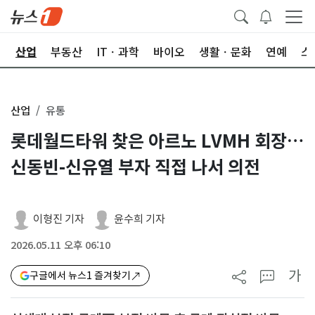
권
산업
부동산
ITㆍ과학
바이오
생활ㆍ문화
연예
스
산업
유통
롯데월드타워 찾은 아르노 LVMH 회장…
신동빈-신유열 부자 직접 나서 의전
이형진 기자
윤수희 기자
2026.05.11 오후 06:10
가
구글에서 뉴스1 즐겨찾기