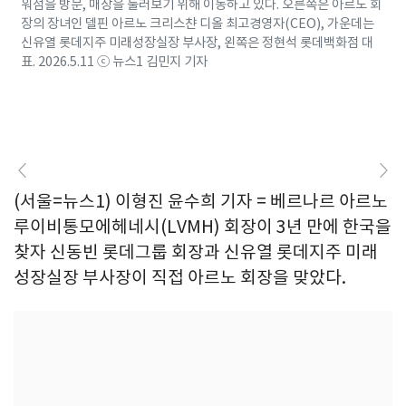
워점을 방문, 매장을 둘러보기 위해 이동하고 있다. 오른쪽은 아르노 회
장의 장녀인 델핀 아르노 크리스챤 디올 최고경영자(CEO), 가운데는
신유열 롯데지주 미래성장실장 부사장, 왼쪽은 정현석 롯데백화점 대
표. 2026.5.11 ⓒ 뉴스1 김민지 기자
(서울=뉴스1) 이형진 윤수희 기자 = 베르나르 아르노
루이비통모에헤네시(LVMH) 회장이 3년 만에 한국을
찾자 신동빈 롯데그룹 회장과 신유열 롯데지주 미래
성장실장 부사장이 직접 아르노 회장을 맞았다.