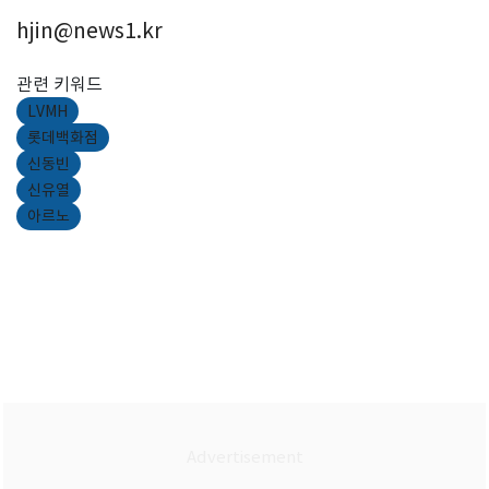
hjin@news1.kr
관련 키워드
LVMH
롯데백화점
신동빈
신유열
아르노