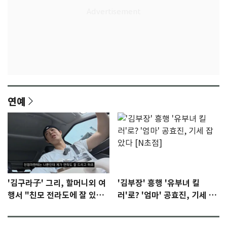
연예
'김구라子' 그리, 할머니외 여
'김부장' 흥행 '유부녀 킬
행서 "친모 전라도에 잘 있
러'로? '엄마' 공효진, 기세 잡
어"…유튜브서 언급
았다 [N초점]