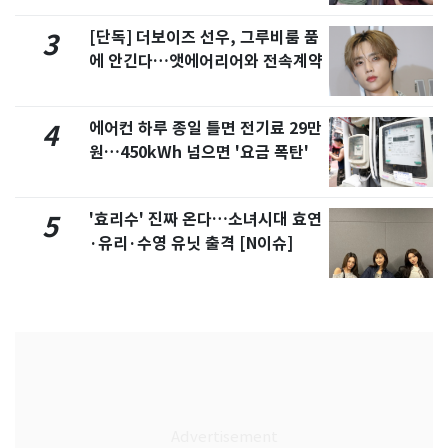
[단독] 더보이즈 선우, 그루비룸 품
3
에 안긴다…앳에어리어와 전속계약
에어컨 하루 종일 틀면 전기료 29만
4
원…450kWh 넘으면 '요금 폭탄'
'효리수' 진짜 온다…소녀시대 효연
5
·유리·수영 유닛 출격 [N이슈]