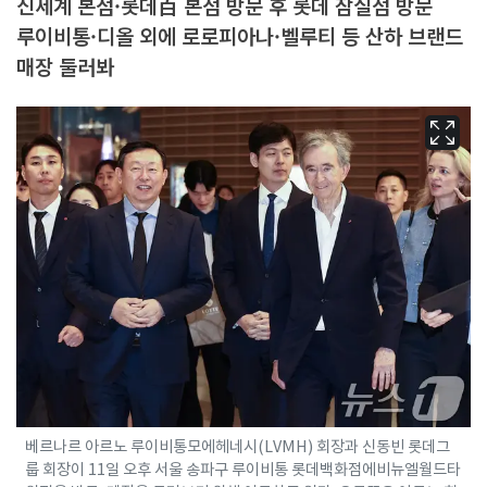
신세계 본점·롯데百 본점 방문 후 롯데 잠실점 방문
루이비통·디올 외에 로로피아나·벨루티 등 산하 브랜드
매장 둘러봐
베르나르 아르노 루이비통모에헤네시(LVMH) 회장과 신동빈 롯데그
룹 회장이 11일 오후 서울 송파구 루이비통 롯데백화점에비뉴엘월드타