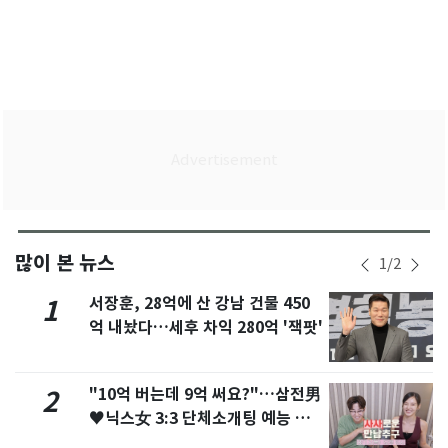
많이 본 뉴스
1
/
2
서장훈, 28억에 산 강남 건물 450
1
억 내놨다…세후 차익 280억 '잭팟'
"10억 버는데 9억 써요?"…삼전男
2
♥닉스女 3:3 단체소개팅 예능 화
제