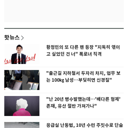
핫뉴스
황정민의 또 다른 팬 등장 "지독히 엮이
고 싶었던 건 너" 폭로녀 직격
"출근길 지하철서 두자리 차지, 업무 보
는 100㎏ 남성…부딪히면 신경질"
"난 20년 병수발했는데…'배다른 형제'
존재, 유산 절반 가져가나"
응급실 난동범, 10년 수련 주짓수로 단숨