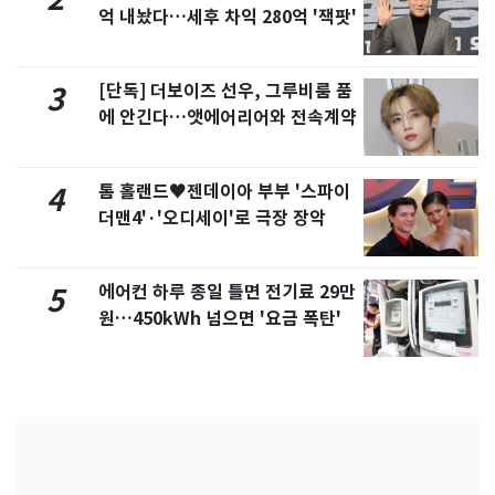
억 내놨다…세후 차익 280억 '잭팟'
[단독] 더보이즈 선우, 그루비룸 품
3
에 안긴다…앳에어리어와 전속계약
톰 홀랜드♥젠데이아 부부 '스파이
4
더맨4'·'오디세이'로 극장 장악
에어컨 하루 종일 틀면 전기료 29만
5
원…450kWh 넘으면 '요금 폭탄'