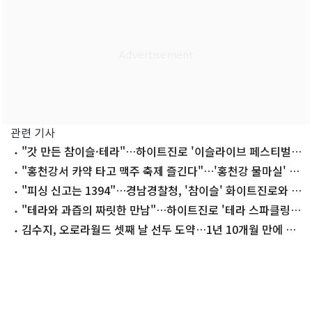
관련 기사
"갓 만든 참이슬·테라"…하이트진로 '이슬라이브 페스티벌'
개최
"홍천강서 카약 타고 맥주 축제 즐긴다"…'홍천강 물마실' 7
일 개막
"피싱 신고는 1394"…경남경찰청, '참이슬' 화이트진로와 협
업
"테라와 과즙의 짜릿한 만남"…하이트진로 '테라 스파클링'
출시
김수지, 오로라월드 셋째 날 선두 도약…1년 10개월 만에 우
승 도전(종합)