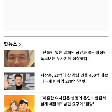
핫뉴스
"단둘만 있는 밀폐된 공간과 술…황정민
폭로녀는 두가지에 집착했다"
서장훈, 28억에 산 강남 건물 450억 내놨
다…세후 차익 280억 '잭팟'
"이혼한 여사친은 생명의 은인…한집서
살게 해달라" 남편 요구에 '절망'