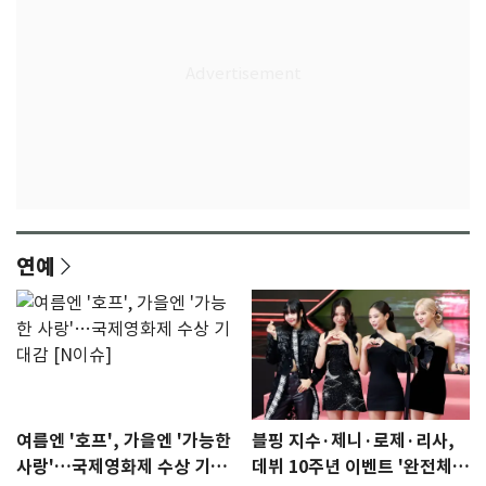
연예
여름엔 '호프', 가을엔 '가능한
블핑 지수·제니·로제·리사,
사랑'…국제영화제 수상 기대
데뷔 10주년 이벤트 '완전체'