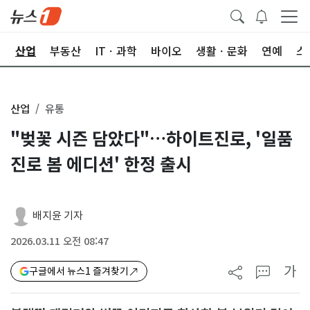
권
산업
부동산
ITㆍ과학
바이오
생활ㆍ문화
연예
스
산업
유통
"벚꽃 시즌 담았다"…하이트진로, '일품
진로 봄 에디션' 한정 출시
배지윤 기자
2026.03.11 오전 08:47
가
구글에서 뉴스1 즐겨찾기