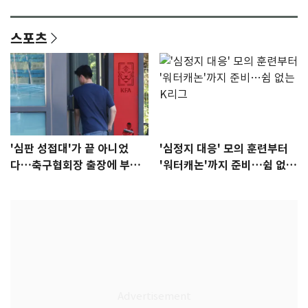
감 [N이슈]
참석 확정…기대감 UP
스포츠
'심판 성접대'가 끝 아니었
'심정지 대응' 모의 훈련부터
다…축구협회장 출장에 부인
'워터캐논'까지 준비…쉼 없는
3회 동반 '펑펑'
K리그