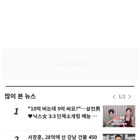
많이 본 뉴스
1
/
2
"10억 버는데 9억 써요?"…삼전男
1
♥닉스女 3:3 단체소개팅 예능 화
제
서장훈, 28억에 산 강남 건물 450
2