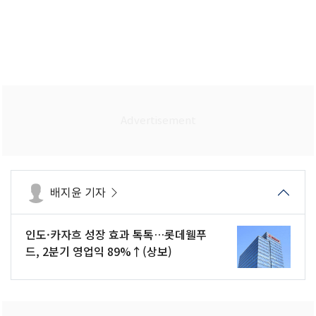
배지윤 기자
인도·카자흐 성장 효과 톡톡…롯데웰푸
드, 2분기 영업익 89%↑(상보)