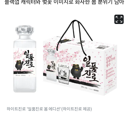
블랙껍 캐릭터와 벚꽃 이미지로 화사한 봄 분위기 담아
하이트진로 '일품진로 봄 에디션'(하이트진로 제공)