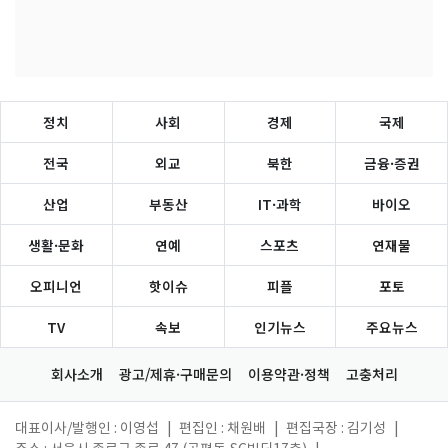
정치
사회
경제
국제
전국
외교
북한
금융·증권
산업
부동산
IT·과학
바이오
생활·문화
연예
스포츠
연재물
오피니언
핫이슈
피플
포토
TV
속보
인기뉴스
주요뉴스
회사소개
광고/제휴·구매문의
이용약관·정책
고충처리
대표이사/발행인 : 이영섭
|
편집인 : 채원배
|
편집국장 : 김기성
|