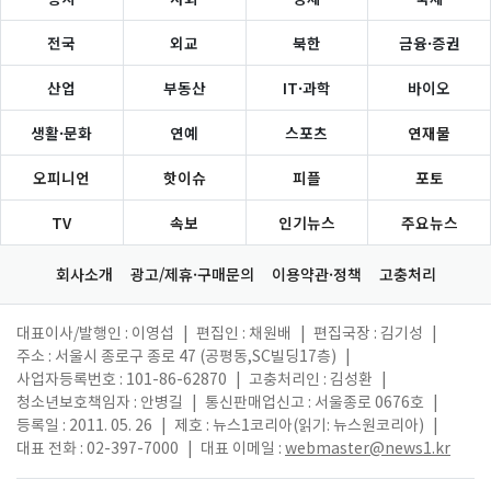
전국
외교
북한
금융·증권
산업
부동산
IT·과학
바이오
생활·문화
연예
스포츠
연재물
오피니언
핫이슈
피플
포토
TV
속보
인기뉴스
주요뉴스
회사소개
광고/제휴·구매문의
이용약관·정책
고충처리
대표이사/발행인 : 이영섭
|
편집인 : 채원배
|
편집국장 : 김기성
|
주소 : 서울시 종로구 종로 47 (공평동,SC빌딩17층)
|
사업자등록번호 : 101-86-62870
|
고충처리인 : 김성환
|
청소년보호책임자 : 안병길
|
통신판매업신고 : 서울종로 0676호
|
등록일 : 2011. 05. 26
|
제호 : 뉴스1코리아(읽기: 뉴스원코리아)
|
대표 전화 : 02-397-7000
|
대표 이메일 :
webmaster@news1.kr