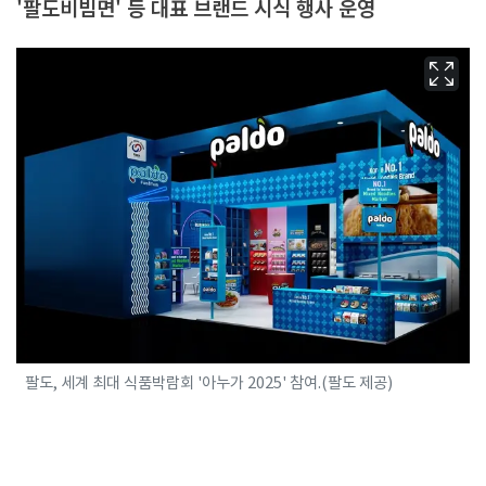
'팔도비빔면' 등 대표 브랜드 시식 행사 운영
팔도, 세계 최대 식품박람회 '아누가 2025' 참여.(팔도 제공)