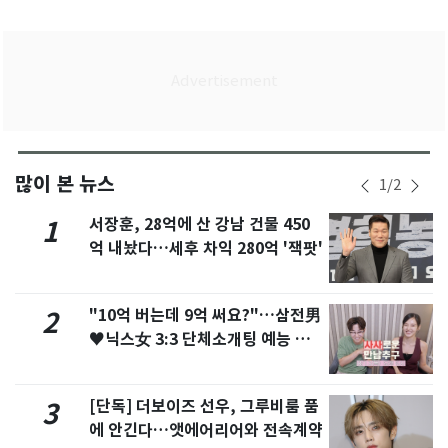
많이 본 뉴스
1
/
2
서장훈, 28억에 산 강남 건물 450
1
억 내놨다…세후 차익 280억 '잭팟'
"10억 버는데 9억 써요?"…삼전男
2
♥닉스女 3:3 단체소개팅 예능 화
제
[단독] 더보이즈 선우, 그루비룸 품
3
에 안긴다…앳에어리어와 전속계약