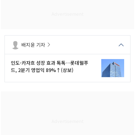
배지윤 기자
인도·카자흐 성장 효과 톡톡…롯데웰푸
드, 2분기 영업익 89%↑(상보)