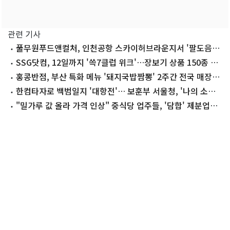
관련 기사
풀무원푸드앤컬처, 인천공항 스카이허브라운지서 '팔도음식
대전' 진행
SSG닷컴, 12일까지 '쓱7클럽 위크'…장보기 상품 150종 할
인
홍콩반점, 부산 특화 메뉴 '돼지국밥짬뽕' 2주간 전국 매장서
판매
한컴타자로 백범일지 '대항전'… 보훈부 서울청, '나의 소원'
캠페인 개최
"밀가루 값 올라 가격 인상" 중식당 업주들, '담합' 제분업체
에 손배소