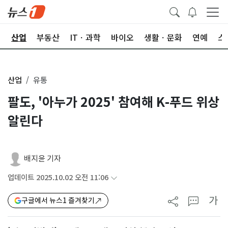
권
산업
부동산
ITㆍ과학
바이오
생활ㆍ문화
연예
스
산업
유통
팔도, '아누가 2025' 참여해 K-푸드 위상
알린다
배지윤 기자
업데이트 2025.10.02 오전 11:06
가
구글에서 뉴스1 즐겨찾기