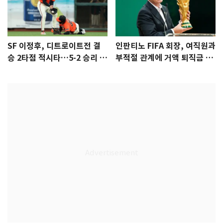
SF 이정후, 디트로이트전 결
인판티노 FIFA 회장, 여직원과
승 2타점 적시타…5-2 승리 견
부적절 관계에 거액 퇴직금 지
인
급 논란