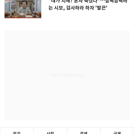
"내가 치매? 혼자 죽겠다"…깜빡깜빡하
는 시모, 검사하라 하자 '발끈'
정치
사회
경제
국제