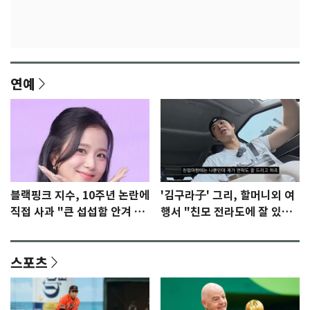
연예
블랙핑크 지수, 10주년 논란에
'김구라子' 그리, 할머니외 여
직접 사과 "큰 섭섭함 안겨 미
행서 "친모 전라도에 잘 있
안"
어"…유튜브서 언급
스포츠