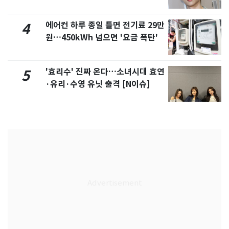
에어컨 하루 종일 틀면 전기료 29만
4
원…450kWh 넘으면 '요금 폭탄'
'효리수' 진짜 온다…소녀시대 효연
5
·유리·수영 유닛 출격 [N이슈]