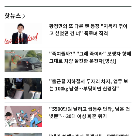
핫뉴스
황정민의 또 다른 팬 등장 "지독히 엮이
고 싶었던 건 너" 폭로녀 직격
"죽여줄까?" "그래 죽여라" 보행자 향해
그대로 차량 돌진한 운전자[영상]
"출근길 지하철서 두자리 차지, 업무 보
는 100㎏ 남성…부딪히면 신경질"
"5500만원 날리고 급등주 단타, 남은 건
빚뿐"…30대 여성 파혼 위기