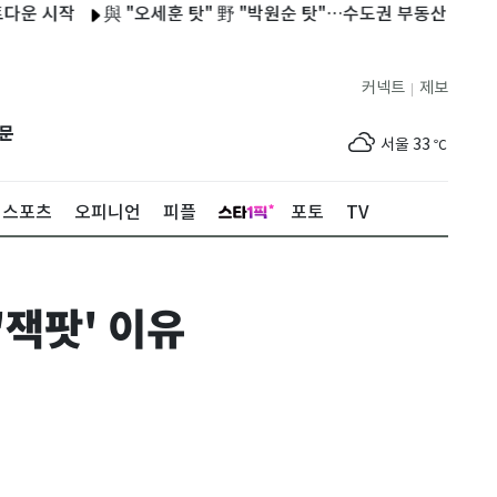
 시작
與 "오세훈 탓" 野 "박원순 탓"…수도권 부동산 급등 책임 
커넥트
제보
|
제주
32
℃
문
서울
33
℃
부산
33
℃
스포츠
오피니언
피플
포토
TV
대구
33
℃
인천
34
℃
'잭팟' 이유
광주
33
℃
대전
33
℃
울산
32
℃
강릉
24
℃
제주
32
℃