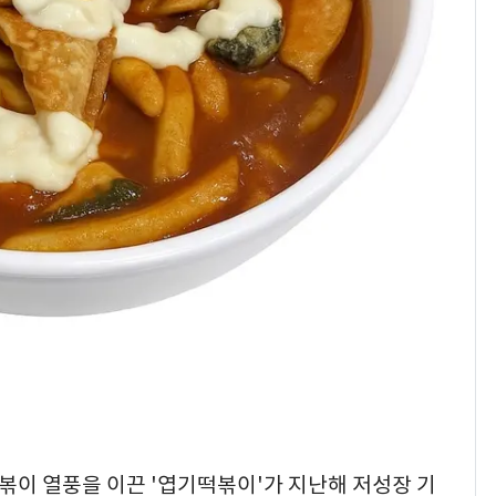
수사관 경력 합산 추
진…법무사·집행관 '혜
택' 유지
"캐리비안 베이 여자 탈
8
의실에 남자가 있어
요"…경찰 수사
낮 최고 37도 폭염 계
9
속…전국 곳곳 비 [오늘
날씨]
전남광주 화정역 인근서
10
교통사고로 40대 심정
지…6명 부상
떡볶이 열풍을 이끈 '엽기떡볶이'가 지난해 저성장 기