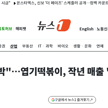
몬스타엑스, 신보 '더 페이즈' 스케줄러 공개…컴백 카운트다운
립토허브
해피펫
English
노동신
|
|
산업
증권
부동산
ITㆍ과학
바이오
생활ㆍ문화
연예
박"…엽기떡볶이, 작년 매출 
구글에서 뉴스1 즐겨찾기