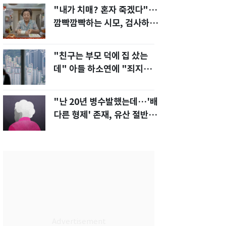
"내가 치매? 혼자 죽겠다"…
깜빡깜빡하는 시모, 검사하라
하자 '발끈'
"친구는 부모 덕에 집 샀는
데" 아들 하소연에 "죄지었
다" 사죄 '먹먹'
"난 20년 병수발했는데…'배
다른 형제' 존재, 유산 절반 가
져가나"