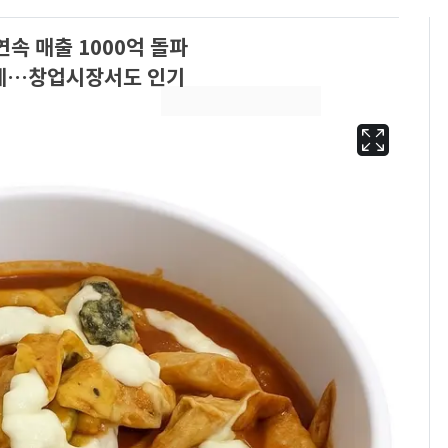
연속 매출 1000억 돌파
장세…창업시장서도 인기
13호 태풍 '돌핀' 日오
6
키나와·가고시마현 접
근…26만명 대피령
[단독]중수청 가는 검찰
7