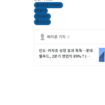
동대문엽기떡볶이
떡볶이
외식물가
핫시즈너
배지윤 기자
인도·카자흐 성장 효과 톡톡…롯데
웰푸드, 2분기 영업익 89%↑(상
보)