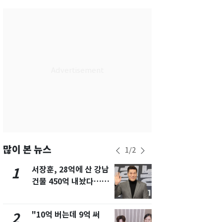
서울
33
℃
부산
33
℃
대구
33
℃
인천
34
℃
광주
33
℃
대전
33
℃
울산
32
℃
강릉
24
℃
많이 본 뉴스
1
/
2
제주
32
℃
서장훈, 28억에 산 강남
13호 태풍 '
1
6
건물 450억 내놨다…세
키나와·가고
후 차익 280억 '잭팟'
근…26만명
"10억 버는데 9억 써
[단독]중수
2
7