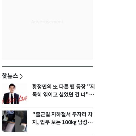
핫뉴스
황정민의 또 다른 팬 등장 "지
독히 엮이고 싶었던 건 너" 폭
로녀 직격
"출근길 지하철서 두자리 차
지, 업무 보는 100㎏ 남성…
부딪히면 신경질"