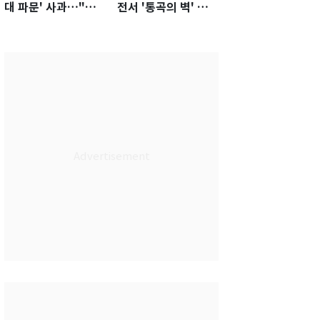
대 파문' 사과…"참
전서 '통곡의 벽' 활
담한 상황, 쇄신 약
약…경기 최우수선수
속"
선정