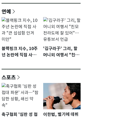
연예
블랙핑크 지수, 10주
'김구라子' 그리, 할
년 논란에 직접 사과
머니외 여행서 "친모
"큰 섭섭함 안겨 미
전라도에 잘 있어"…
안"
유튜브서 언급
스포츠
축구협회 '심판 성 접
이한범, 벨기에 데뷔