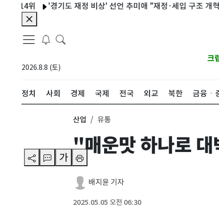
14위
'경기도 재정 비상' 선언 추미애 "재정·세입 구조 개혁 시급"
크
2026.8.8 (토)
정치
사회
경제
국제
전국
외교
북한
금융ㆍ
산업
유통
"매운맛 하나로 대
가
배지윤 기자
2025.05.05 오전 06:30