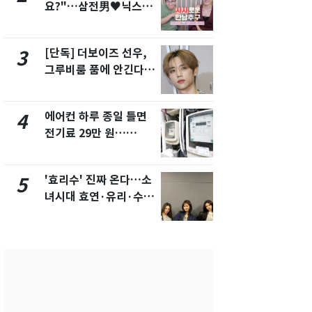
요?"…삼전男♥닉스女
수사관 경력
3:3 단체소개팅 예능 화
진…법무사·
제
택' 유지
[단독] 더보이즈 선우,
"캐리비안 
3
8
그루비룸 품에 안긴다…
의실에 남자
앳에어리어와 전속계약
요"…경찰 
에어컨 하루 종일 틀면
낮 최고 37
4
9
전기료 29만 원…
속…전국 곳곳
450kWh 넘으면 '요금
날씨]
폭탄'
'효리수' 진짜 온다…소
전남광주 화
5
10
녀시대 효연·유리·수영
교통사고로 
유닛 출격 [N이슈]
지…6명 부