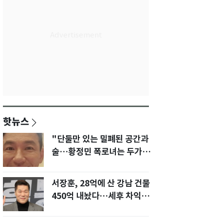
핫뉴스
"단둘만 있는 밀폐된 공간과
술…황정민 폭로녀는 두가지
에 집착했다"
서장훈, 28억에 산 강남 건물
450억 내놨다…세후 차익
280억 '잭팟'