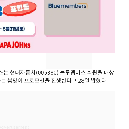
의실에 남자가 있어
요"…경찰 수사
[단독]중수청 가는 검찰
8
수사관 경력 합산 추
진…법무사·집행관 '혜
택' 유지
전남광주 화정역 인근서
9
교통사고로 40대 심정
지…6명 부상
스는 현대자동차(005380) 블루멤버스 회원을 대상
축구협회, 외국인 심판
10
하는 봄맞이 프로모션을 진행한다고 28일 밝혔다.
들 10여명 대상 '성 접
대' 의혹…월드컵·올림
픽 예선 등