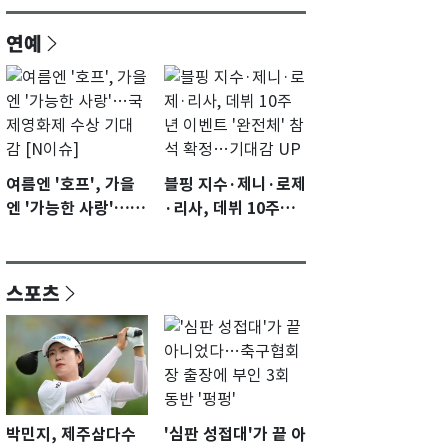
연예
여름엔 '호프', 가을
블핑 지수·제니·로제
엔 '가능한 사랑'…국
·리사, 데뷔 10주년
제영화제 수상 기대
이벤트 '완전체' 참석
감 [N이슈]
확정…기대감 UP
스포츠
박민지, 제주삼다수
'심판 성접대'가 끝 아