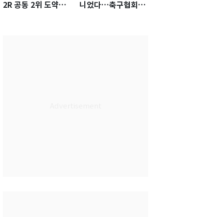
2R 공동 2위 도약…
니었다…축구협회장
통산 최다 21승 신기
출장에 부인 3회 동반
록 도전
'펑펑'