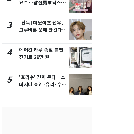
요?"…삼전男♥닉스女
의실에 남자
3:3 단체소개팅 예능 화
요"…경찰 
제
[단독] 더보이즈 선우,
[단독]중수
3
8
그루비룸 품에 안긴다…
수사관 경력
앳에어리어와 전속계약
진…법무사·
택' 유지
에어컨 하루 종일 틀면
전남광주 화
4
9
전기료 29만 원…
교통사고로 
450kWh 넘으면 '요금
지…6명 부
폭탄'
'효리수' 진짜 온다…소
축구협회, 
5
10
녀시대 효연·유리·수영
들 10여명 대
유닛 출격 [N이슈]
대' 의혹…
픽 예선 등