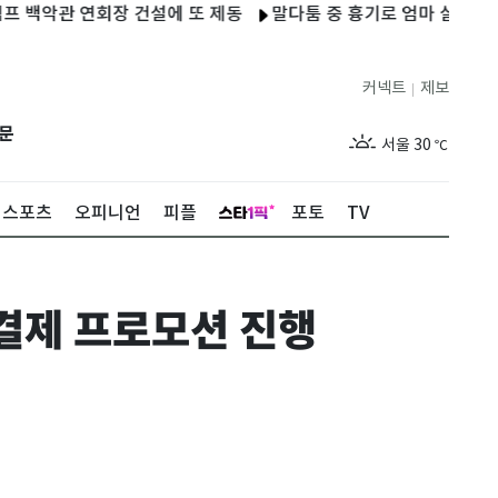
관 연회장 건설에 또 제동
말다툼 중 흉기로 엄마 살해한 10대 
커넥트
제보
|
제주
28
℃
문
서울
30
℃
부산
28
℃
스포츠
오피니언
피플
포토
TV
대구
29
℃
인천
30
℃
 결제 프로모션 진행
광주
29
℃
대전
27
℃
울산
28
℃
강릉
25
℃
제주
28
℃