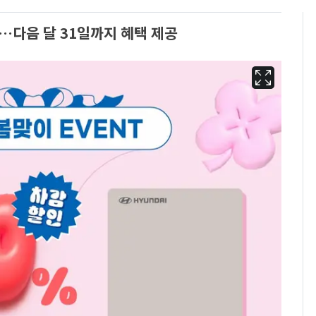
…다음 달 31일까지 혜택 제공
13호 태풍 '돌핀' 日오
6
키나와·가고시마현 접
근…26만명 대피령
"캐리비안 베이 여자 탈
7