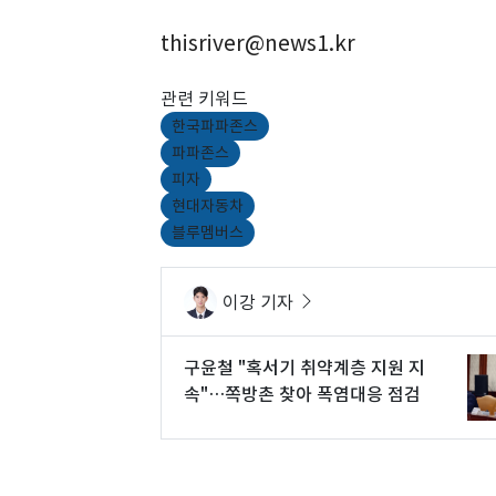
thisriver@news1.kr
관련 키워드
한국파파존스
파파존스
피자
현대자동차
블루멤버스
이강 기자
구윤철 "혹서기 취약계층 지원 지
속"…쪽방촌 찾아 폭염대응 점검