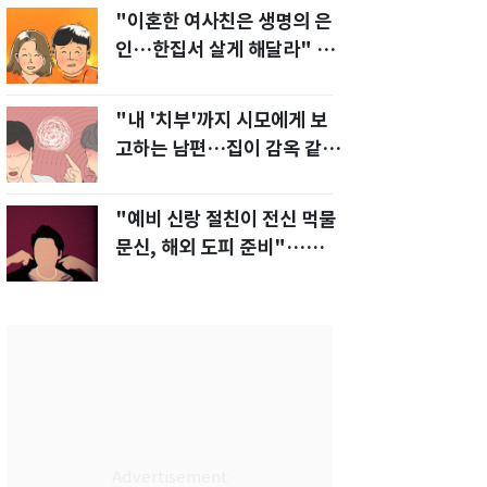
"이혼한 여사친은 생명의 은
인…한집서 살게 해달라" 남
편 요구에 '절망'
"내 '치부'까지 시모에게 보
고하는 남편…집이 감옥 같
다" 아내 고통
"예비 신랑 절친이 전신 먹물
문신, 해외 도피 준비"…예비
신부 '혼란'