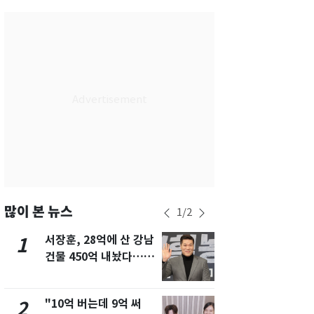
서울
30
℃
부산
28
℃
대구
29
℃
인천
30
℃
광주
29
℃
대전
27
℃
울산
28
℃
강릉
25
℃
많이 본 뉴스
1
/
2
제주
28
℃
서장훈, 28억에 산 강남
13호 태풍 '
1
6
건물 450억 내놨다…세
키나와·가고
후 차익 280억 '잭팟'
근…26만명
"10억 버는데 9억 써
"캐리비안 
2
7