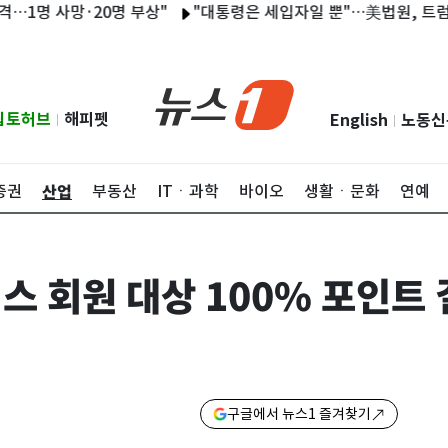
 사망·20명 부상"
"대통령은 세입자일 뿐"…美법원, 트럼프 백악
립토허브
해피펫
English
노동신
|
|
산업
증권
부동산
ITㆍ과학
바이오
생활ㆍ문화
연예
스 회원 대상 100% 포인트
구글에서 뉴스1 즐겨찾기