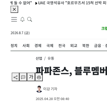
 둘 수 없어"
UAE 국영석유사 "호르무즈서 15척 선박 피격…1명
크
2026.8.7 (금)
정치
사회
경제
국제
전국
외교
북한
금융ㆍ
산업
유통
파파존스, 블루멤버
가
이강 기자
2025.04.28 오전 08:40