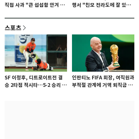
직접 사과 "큰 섭섭함 안겨 미
행서 "친모 전라도에 잘 있
안"
어"…유튜브서 언급
스포츠
SF 이정후, 디트로이트전 결
인판티노 FIFA 회장, 여직원과
승 2타점 적시타…5-2 승리 견
부적절 관계에 거액 퇴직금 지
인
급 논란