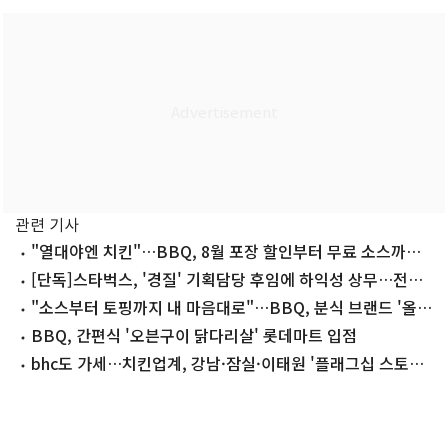
관련 기사
"열대야엔 치킨"…BBQ, 8월 포장 할인부터 무료 소스까지
제공
[단독]스타벅스, '경질' 기획담당 후임에 하익성 상무…전직
임원 재영입
"소스부터 토핑까지 내 마음대로"…BBQ, 분식 브랜드 '올
떡' 새단장
BBQ, 간편식 '오븐구이 닭다리살' 롯데마트 입점
bhc도 가세…치킨업계, 강남·잠실·이태원 '플래그십 스토
어' 대전