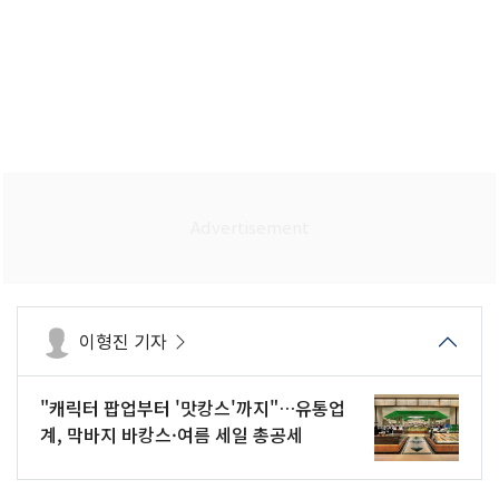
이형진 기자
"캐릭터 팝업부터 '맛캉스'까지"…유통업
계, 막바지 바캉스·여름 세일 총공세