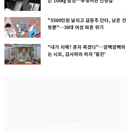
는 100㎏ 남성…부딪히면 신경질"
"5500만원 날리고 급등주 단타, 남은 건
빚뿐"…30대 여성 파혼 위기
"내가 치매? 혼자 죽겠다"…깜빡깜빡하
는 시모, 검사하라 하자 '발끈'