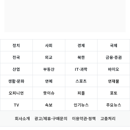
정치
사회
경제
국제
전국
외교
북한
금융·증권
산업
부동산
IT·과학
바이오
생활·문화
연예
스포츠
연재물
오피니언
핫이슈
피플
포토
TV
속보
인기뉴스
주요뉴스
회사소개
광고/제휴·구매문의
이용약관·정책
고충처리