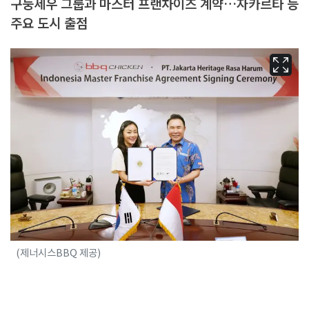
구눙세우 그룹과 마스터 프랜차이즈 계약…자카르타 등
주요 도시 출점
(제너시스BBQ 제공)