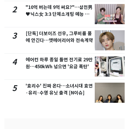
"10억 버는데 9억 써요?"…삼전男
2
♥닉스女 3:3 단체소개팅 예능 화
제
[단독] 더보이즈 선우, 그루비룸 품
3
에 안긴다…앳에어리어와 전속계약
에어컨 하루 종일 틀면 전기료 29만
4
원…450kWh 넘으면 '요금 폭탄'
'효리수' 진짜 온다…소녀시대 효연
5
·유리·수영 유닛 출격 [N이슈]