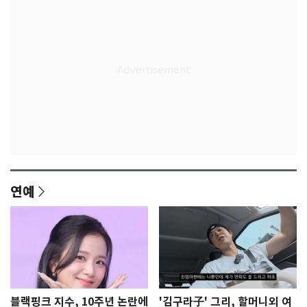
연예
블랙핑크 지수, 10주년 논란에
'김구라子' 그리, 할머니외 여