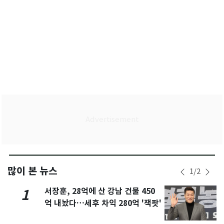
많이 본 뉴스
1
/
2
서장훈, 28억에 산 강남 건물 450
1
억 내놨다…세후 차익 280억 '잭팟'