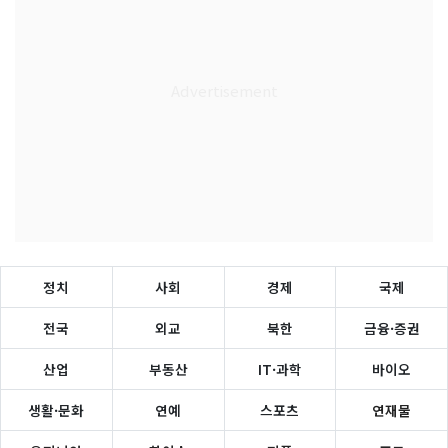
정치
사회
경제
국제
전국
외교
북한
금융·증권
산업
부동산
IT·과학
바이오
생활·문화
연예
스포츠
연재물