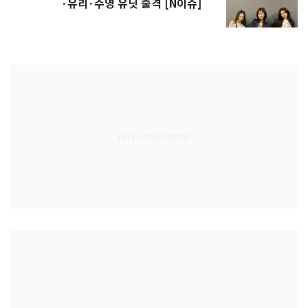
·유리·수영 유닛 출격 [N이슈]