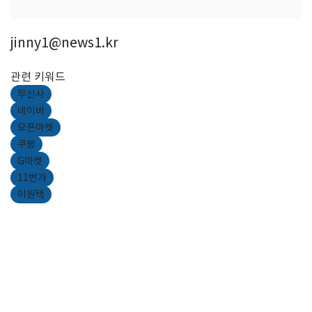
jinny1@news1.kr
관련 키워드
무신사
네이버
오픈마켓
쿠팡
G마켓
11번가
이원택