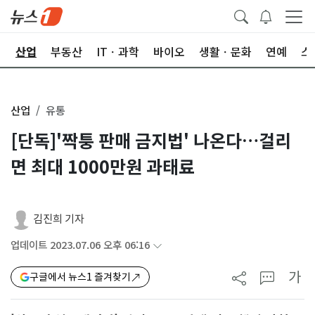
권
산업
부동산
ITㆍ과학
바이오
생활ㆍ문화
연예
스
산업
유통
[단독]'짝퉁 판매 금지법' 나온다…걸리
면 최대 1000만원 과태료
김진희 기자
업데이트 2023.07.06 오후 06:16
가
구글에서 뉴스1 즐겨찾기