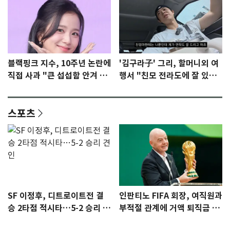
블랙핑크 지수, 10주년 논란에
'김구라子' 그리, 할머니외 여
직접 사과 "큰 섭섭함 안겨 미
행서 "친모 전라도에 잘 있
안"
어"…유튜브서 언급
스포츠
SF 이정후, 디트로이트전 결
인판티노 FIFA 회장, 여직원과
승 2타점 적시타…5-2 승리 견
부적절 관계에 거액 퇴직금 지
인
급 논란