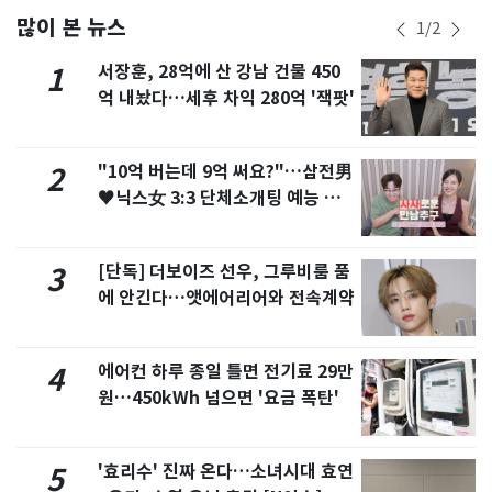
많이 본 뉴스
1
/
2
서장훈, 28억에 산 강남 건물 450
1
억 내놨다…세후 차익 280억 '잭팟'
"10억 버는데 9억 써요?"…삼전男
2
♥닉스女 3:3 단체소개팅 예능 화
제
[단독] 더보이즈 선우, 그루비룸 품
3
에 안긴다…앳에어리어와 전속계약
에어컨 하루 종일 틀면 전기료 29만
4
원…450kWh 넘으면 '요금 폭탄'
'효리수' 진짜 온다…소녀시대 효연
5