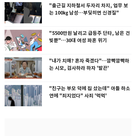
"출근길 지하철서 두자리 차지, 업무 보
는 100㎏ 남성…부딪히면 신경질"
"5500만원 날리고 급등주 단타, 남은 건
빚뿐"…30대 여성 파혼 위기
"내가 치매? 혼자 죽겠다"…깜빡깜빡하
는 시모, 검사하라 하자 '발끈'
"친구는 부모 덕에 집 샀는데" 아들 하소
연에 "죄지었다" 사죄 '먹먹'