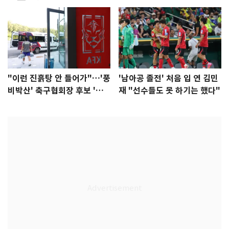
"이런 진흙탕 안 들어가"…'풍
'남아공 졸전' 처음 입 연 김민
비박산' 축구협회장 후보 '실
재 "선수들도 못 하기는 했다"
종'