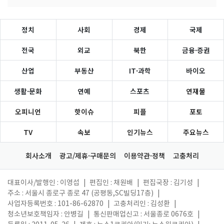
정치
사회
경제
국제
전국
외교
북한
금융·증권
산업
부동산
IT·과학
바이오
생활·문화
연예
스포츠
연재물
오피니언
핫이슈
피플
포토
TV
속보
인기뉴스
주요뉴스
회사소개
광고/제휴·구매문의
이용약관·정책
고충처리
대표이사/발행인 : 이영섭
|
편집인 : 채원배
|
편집국장 : 김기성
|
주소 : 서울시 종로구 종로 47 (공평동,SC빌딩17층)
|
사업자등록번호 : 101-86-62870
|
고충처리인 : 김성환
|
청소년보호책임자 : 안병길
|
통신판매업신고 : 서울종로 0676호
|