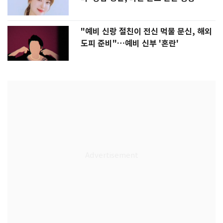
"예비 신랑 절친이 전신 먹물 문신, 해외
도피 준비"…예비 신부 '혼란'