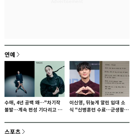
연예
수애, 4년 공백 왜…"차기작
이신영, 뒤늦게 알린 입대 소
불발…계속 편성 기다리고 있
식 "신병훈련 수료…군생활
다"
집중"
스포츠