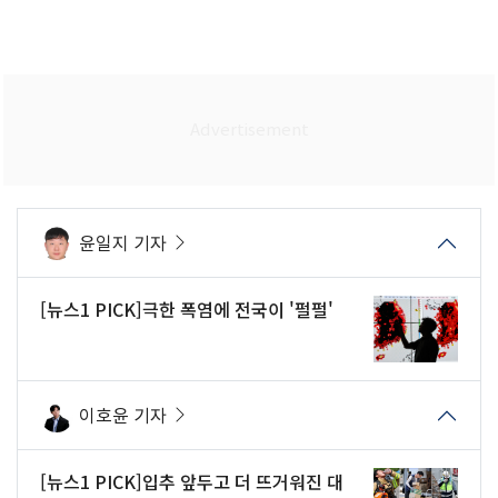
윤일지 기자
[뉴스1 PICK]극한 폭염에 전국이 '펄펄'
이호윤 기자
[뉴스1 PICK]입추 앞두고 더 뜨거워진 대