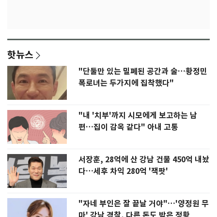
핫뉴스
"단둘만 있는 밀폐된 공간과 술…황정민
폭로녀는 두가지에 집착했다"
"내 '치부'까지 시모에게 보고하는 남
편…집이 감옥 같다" 아내 고통
서장훈, 28억에 산 강남 건물 450억 내놨
다…세후 차익 280억 '잭팟'
"자네 부인은 잘 끝날 거야"…'양정원 무
마' 강남 경찰, 다른 돈도 받은 정황