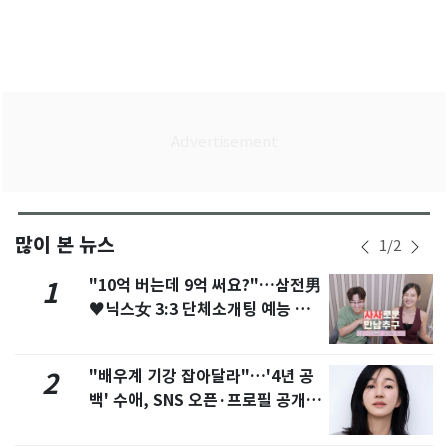
많이 본 뉴스
1
/
2
"10억 버는데 9억 써요?"…삼전男
1
♥닉스女 3:3 단체소개팅 예능 화
제
"배우계 기강 잡아달라"…'4년 공
2
백' 수애, SNS 오픈·프로필 공개
화제