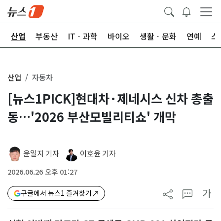
권
산업
부동산
ITㆍ과학
바이오
생활ㆍ문화
연예
스
산업
자동차
[뉴스1PICK]현대차·제네시스 신차 총출
동…'2026 부산모빌리티쇼' 개막
윤일지 기자
이호윤 기자
2026.06.26 오후 01:27
가
구글에서 뉴스1 즐겨찾기