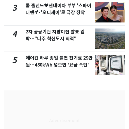
톰 홀랜드♥젠데이아 부부 '스파이
3
더맨4'·'오디세이'로 극장 장악
2차 공공기관 지방이전 발표 임
4
박…"나주 혁신도시 최적"
에어컨 하루 종일 틀면 전기료 29만
5
원…450kWh 넘으면 '요금 폭탄'