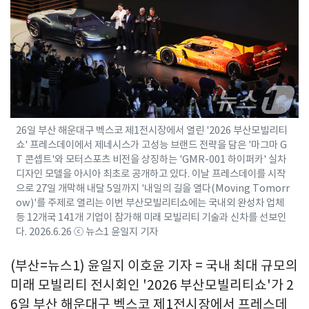
26일 부산 해운대구 벡스코 제1전시장에서 열린 '2026 부산모빌리티
쇼' 프레스데이에서 제네시스가 고성능 브랜드 전략을 담은 '마그마 G
T 콘셉트'와 모터스포츠 비전을 상징하는 'GMR-001 하이퍼카' 실차
디자인 모델을 아시아 최초로 공개하고 있다. 이날 프레스데이를 시작
으로 27일 개막해 내달 5일까지 '내일의 길을 열다(Moving Tomorr
ow)'를 주제로 열리는 이번 부산모빌리티쇼에는 국내외 완성차 업체
등 12개국 141개 기업이 참가해 미래 모빌리티 기술과 신차를 선보인
다. 2026.6.26 ⓒ 뉴스1 윤일지 기자
(부산=뉴스1) 윤일지 이호윤 기자 = 국내 최대 규모의
미래 모빌리티 전시회인 '2026 부산모빌리티쇼'가 2
6일 부산 해운대구 벡스코 제1전시장에서 프레스데