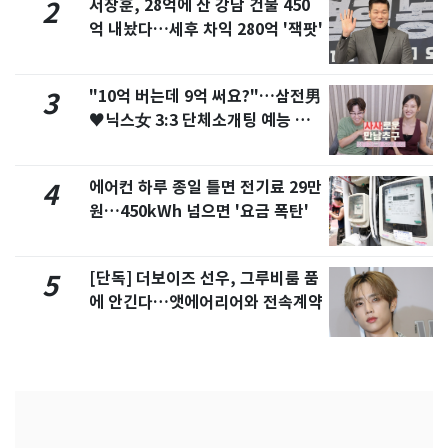
서장훈, 28억에 산 강남 건물 450
2
억 내놨다…세후 차익 280억 '잭팟'
"10억 버는데 9억 써요?"…삼전男
3
♥닉스女 3:3 단체소개팅 예능 화
제
에어컨 하루 종일 틀면 전기료 29만
4
원…450kWh 넘으면 '요금 폭탄'
[단독] 더보이즈 선우, 그루비룸 품
5
에 안긴다…앳에어리어와 전속계약