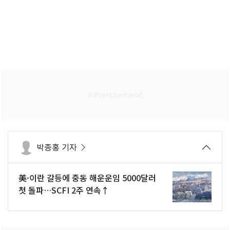
박종홍 기자
美·이란 갈등에 중동 해운운임 5000달러
첫 돌파…SCFI 2주 연속↑