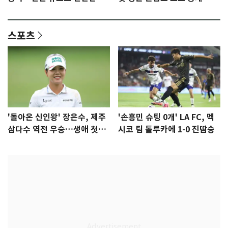
격 [N샷]
량·키치
스포츠
'돌아온 신인왕' 장은수, 제주
'손흥민 슈팅 0개' LA FC, 멕
삼다수 역전 우승…생애 첫승
시코 팀 톨루카에 1-0 진땀승
감격