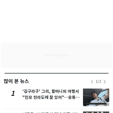
많이 본 뉴스
1
/
2
'김구라子' 그리, 할머니외 여행서
1
"친모 전라도에 잘 있어"…유튜브
서 언급