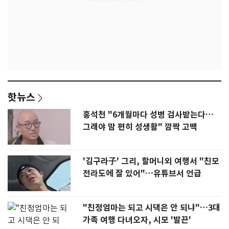
핫뉴스
홍석천 "6개월마다 성병 검사받는다…
그래야 맘 편히 성생활" 깜짝 고백
'김구라子' 그리, 할머니외 여행서 "친모
전라도에 잘 있어"…유튜브서 언급
"친정엄마는 되고 시댁은 안 되냐"…3대
가족 여행 다녀오자, 시모 '발끈'