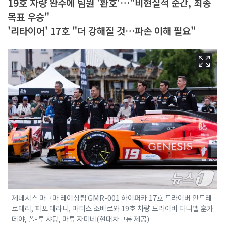
19호 차량 완주에 팀원 '환호'…"비현실적 순간, 최종
목표 우승"
'리타이어' 17호 "더 강해질 것…파손 이해 필요"
제네시스 마그마 레이싱팀 GMR-001 하이퍼카 17호 드라이버 안드레
로테러, 피포 데라니, 마티스 조베르와 19호 차량 드라이버 다니엘 훈카
데야, 폴-루 샤탕, 마튜 자미네(현대차그룹 제공)