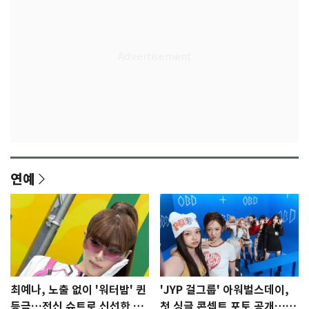
연예
최예나, 노출 없이 '워터밤' 퀸
'JYP 걸그룹' 아워벌스데이,
등극…전신 슈트로 신선한 충
첫 싱글 콘셉트 포토 공개…청