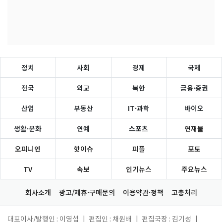
정치
사회
경제
국제
전국
외교
북한
금융·증권
산업
부동산
IT·과학
바이오
생활·문화
연예
스포츠
연재물
오피니언
핫이슈
피플
포토
TV
속보
인기뉴스
주요뉴스
회사소개
광고/제휴·구매문의
이용약관·정책
고충처리
대표이사/발행인 : 이영섭
|
편집인 : 채원배
|
편집국장 : 김기성
|