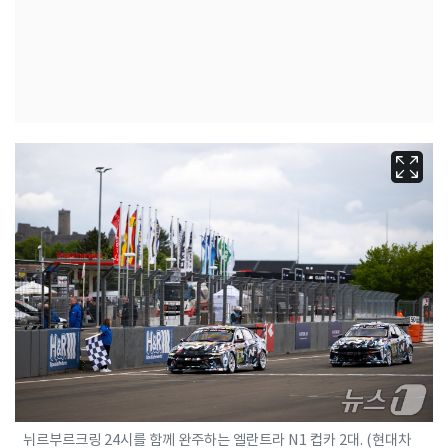
뉘르부르크링 24시를 함께 완주하는 엘란트라 N1 컵카 2대. (현대차