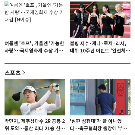
여름엔 '호프', 가을엔 '가능한
블핑 지수·제니·로제·리사,
사랑'…국제영화제 수상 기대
데뷔 10주년 이벤트 '완전체'
감 [N이슈]
참석 확정…기대감 UP
스포츠
박민지, 제주삼다수 2R 공동 2
'심판 성접대'가 끝 아니었
위 도약…통산 최다 21승 신기
다…축구협회장 출장에 부인