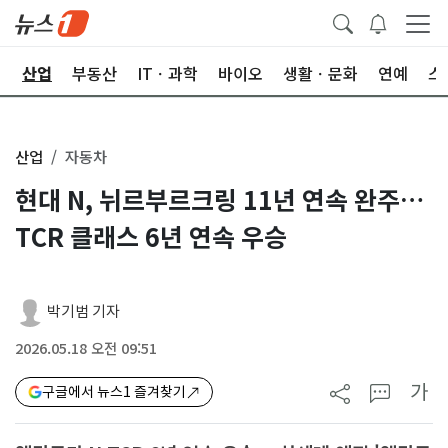
권
산업
부동산
ITㆍ과학
바이오
생활ㆍ문화
연예
스
산업
자동차
현대 N, 뉘르부르크링 11년 연속 완주…
TCR 클래스 6년 연속 우승
박기범 기자
2026.05.18 오전 09:51
가
구글에서 뉴스1 즐겨찾기