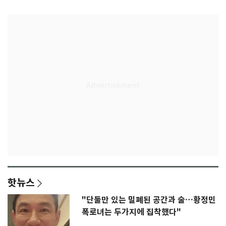
록 도전
3회 동반 '펑펑'
핫뉴스
"단둘만 있는 밀폐된 공간과 술…황정민
폭로녀는 두가지에 집착했다"