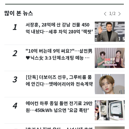
많이 본 뉴스
1
/
2
서장훈, 28억에 산 강남 건물 450
1
억 내놨다…세후 차익 280억 '잭팟'
"10억 버는데 9억 써요?"…삼전男
2
♥닉스女 3:3 단체소개팅 예능 화
제
[단독] 더보이즈 선우, 그루비룸 품
3
에 안긴다…앳에어리어와 전속계약
에어컨 하루 종일 틀면 전기료 29만
4
원…450kWh 넘으면 '요금 폭탄'