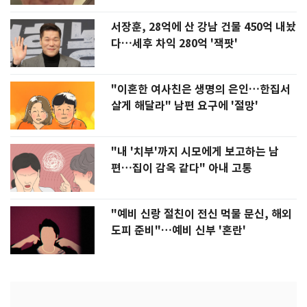
서장훈, 28억에 산 강남 건물 450억 내놨
다…세후 차익 280억 '잭팟'
"이혼한 여사친은 생명의 은인…한집서
살게 해달라" 남편 요구에 '절망'
"내 '치부'까지 시모에게 보고하는 남
편…집이 감옥 같다" 아내 고통
"예비 신랑 절친이 전신 먹물 문신, 해외
도피 준비"…예비 신부 '혼란'