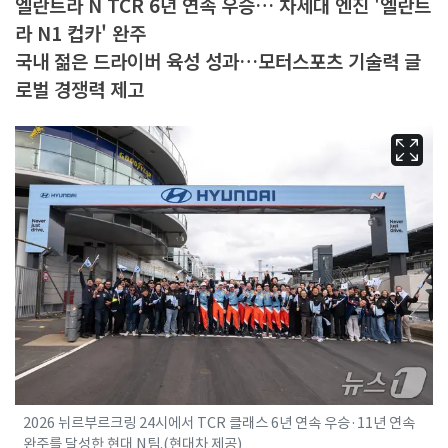
엘란트라 N TCR 6년 연속 우승… 차세대 엔진 '엘란트
라 N1 컵카' 완주
국내 젊은 드라이버 육성 성과…모터스포츠 기술력 글
로벌 경쟁력 제고
2026 뉘르부르크링 24시에서 TCR 클래스 6년 연속 우승·11년 연속
완주를 달성한 현대 N팀.(현대차 제공)