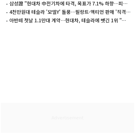
수상
삼성證 "현대차 中전기차에 타격, 목표가 7.1% 하향…피지
컬AI 전환 시급"
4천만원대 테슬라 '모델Y' 돌풍…필랑트·액티언 판매 '직격
탄'
아반떼 첫날 1.1만대 계약…현대차, 테슬라에 뺏긴 1위 "탈환
예약"