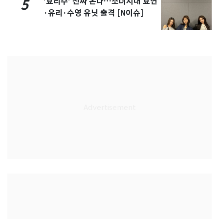
'효리수' 진짜 온다…소녀시대 효연
5
·유리·수영 유닛 출격 [N이슈]