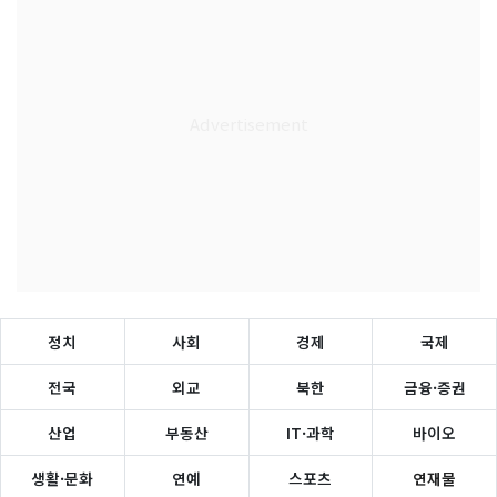
정치
사회
경제
국제
전국
외교
북한
금융·증권
산업
부동산
IT·과학
바이오
생활·문화
연예
스포츠
연재물