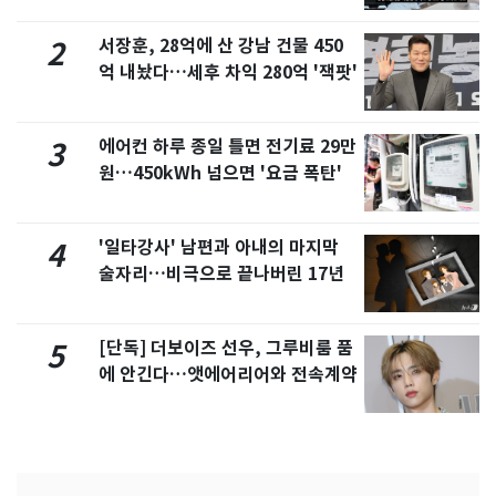
서장훈, 28억에 산 강남 건물 450
2
억 내놨다…세후 차익 280억 '잭팟'
에어컨 하루 종일 틀면 전기료 29만
3
원…450kWh 넘으면 '요금 폭탄'
'일타강사' 남편과 아내의 마지막
4
술자리…비극으로 끝나버린 17년
[단독] 더보이즈 선우, 그루비룸 품
5
에 안긴다…앳에어리어와 전속계약