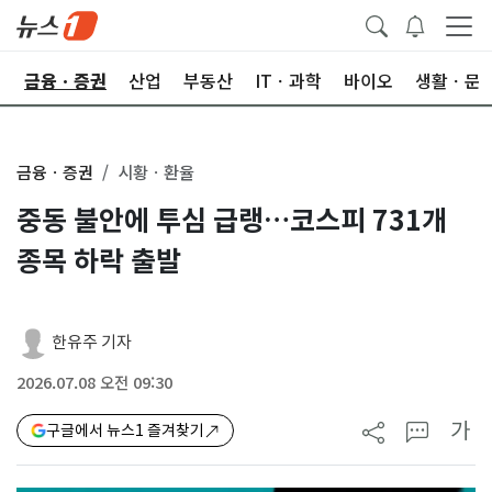
한
금융ㆍ증권
산업
부동산
ITㆍ과학
바이오
생활ㆍ문
금융ㆍ증권
시황ㆍ환율
중동 불안에 투심 급랭…코스피 731개
종목 하락 출발
한유주 기자
2026.07.08 오전 09:30
가
구글에서 뉴스1 즐겨찾기