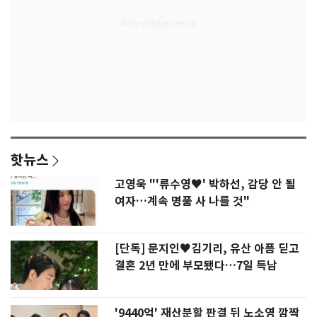
핫뉴스
고영욱 "'류수영♥' 박하선, 감당 안 될
여자…계속 명품 사 나를 것"
[단독] 문지인♥김기리, 유산 아픔 딛고
결혼 2년 만에 부모됐다…7일 득남
'9440억' 재산분할 판결 뒤 노소영 깜짝