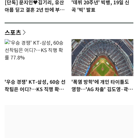
[단독] 문지인♥김기리, 유산
'데뷔 20주년' 빅뱅, 19일 신
아픔 딛고 결혼 2년 만에 부모
곡 '빅' 발표
됐다…7일 득남
스포츠
'우승 경쟁' KT-삼성, 60승 선
'폭염 방학'에 개인 타이틀도
착팀은 어디?…KS 직행 확률
영향…'AG 차출' 김도영·곽빈
77.8%
울상