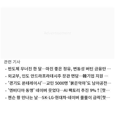
관련 기사
반도체 무너진 한 달…마진 좋은 정유, 변동성 버틴 금융만 살
았다
외교부, 인도 안드라프라데시주 장관 면담…韓기업 지원 요
청
'경기도 몬테레이시'…교민 5000명 '붉은악마'도 남아공전
출격대기
'엔비디아 동맹' 네이버 웃었다…AI 팩토리 추진 9%↑[핫종
목](종합)
젠슨 황 만나는 날…SK·LG·현대차·네이버 줄줄이 급락[핫종
목]