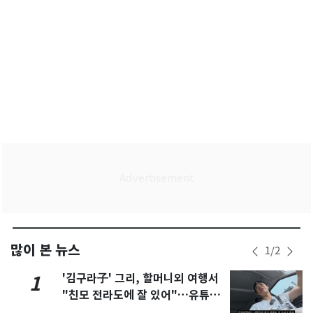
많이 본 뉴스
1
/
2
'김구라子' 그리, 할머니외 여행서
1
"친모 전라도에 잘 있어"…유튜브
서 언급