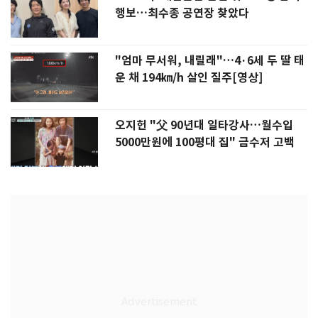
행보…최수종 공연장 찾았다
"엄마 무서워, 내릴래"…4·6세 두 딸 태
운 채 194㎞/h 살인 질주[영상]
오지헌 "父 90년대 일타강사…월수입
5000만원에 100평대 집" 금수저 고백