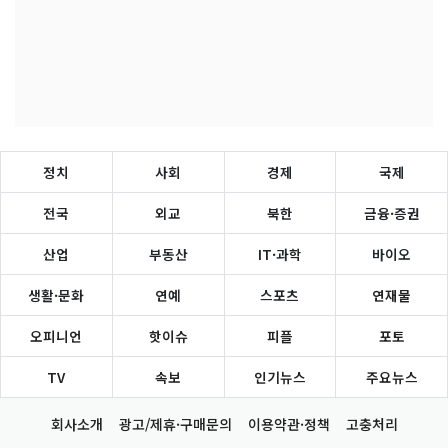
정치
사회
경제
국제
전국
외교
북한
금융·증권
산업
부동산
IT·과학
바이오
생활·문화
연예
스포츠
연재물
오피니언
핫이슈
피플
포토
TV
속보
인기뉴스
주요뉴스
회사소개
광고/제휴·구매문의
이용약관·정책
고충처리