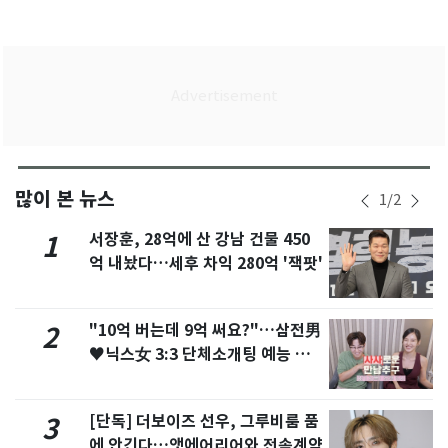
많이 본 뉴스
1
/
2
서장훈, 28억에 산 강남 건물 450
1
억 내놨다…세후 차익 280억 '잭팟'
"10억 버는데 9억 써요?"…삼전男
2
♥닉스女 3:3 단체소개팅 예능 화
제
[단독] 더보이즈 선우, 그루비룸 품
3
에 안긴다…앳에어리어와 전속계약