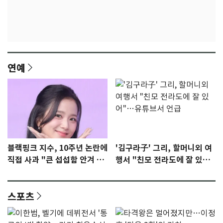
연예
블랙핑크 지수, 10주년 논란에
'김구라子' 그리, 할머니외 여
직접 사과 "큰 섭섭함 안겨 미
행서 "친모 전라도에 잘 있
안"
어"…유튜브서 언급
스포츠