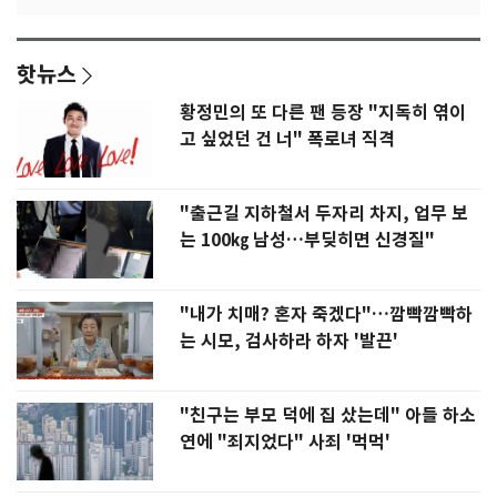
핫뉴스
황정민의 또 다른 팬 등장 "지독히 엮이
고 싶었던 건 너" 폭로녀 직격
"출근길 지하철서 두자리 차지, 업무 보
는 100㎏ 남성…부딪히면 신경질"
"내가 치매? 혼자 죽겠다"…깜빡깜빡하
는 시모, 검사하라 하자 '발끈'
"친구는 부모 덕에 집 샀는데" 아들 하소
연에 "죄지었다" 사죄 '먹먹'