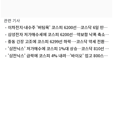
관련 기사
이차전지·내수주 '버팀목' 코스피 6200선…코스닥 6일 만에
내림세[시황종합]
삼성전자 저가매수세에 코스피 6200선…약보합 낙폭 축소
[장중시황]
중동 긴장 고조에 코스피 6299선 하락…·코스닥 약세 전환
[장중시황]
'삼전닉스' 저가매수에 코스피 1%대 상승…코스닥 810선 회
복[개장시황]
'삼전닉스' 급락에 코스피 4% 내려…'바이오' 업고 800스닥
회복[시황종합]