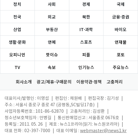
정치
사회
경제
국제
전국
외교
북한
금융·증권
산업
부동산
IT·과학
바이오
생활·문화
연예
스포츠
연재물
오피니언
핫이슈
피플
포토
TV
속보
인기뉴스
주요뉴스
회사소개
광고/제휴·구매문의
이용약관·정책
고충처리
대표이사/발행인 : 이영섭
|
편집인 : 채원배
|
편집국장 : 김기성
|
주소 : 서울시 종로구 종로 47 (공평동,SC빌딩17층)
|
사업자등록번호 : 101-86-62870
|
고충처리인 : 김성환
|
청소년보호책임자 : 안병길
|
통신판매업신고 : 서울종로 0676호
|
등록일 : 2011. 05. 26
|
제호 : 뉴스1코리아(읽기: 뉴스원코리아)
|
대표 전화 : 02-397-7000
|
대표 이메일 :
webmaster@news1.kr