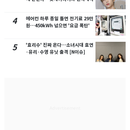
에어컨 하루 종일 틀면 전기료 29만
4
원…450kWh 넘으면 '요금 폭탄'
'효리수' 진짜 온다…소녀시대 효연
5
·유리·수영 유닛 출격 [N이슈]