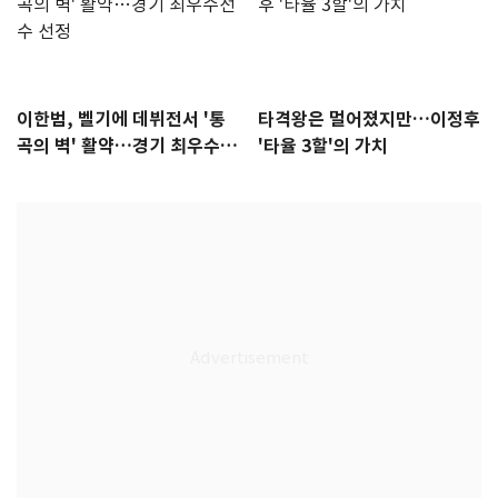
이한범, 벨기에 데뷔전서 '통
타격왕은 멀어졌지만…이정후
곡의 벽' 활약…경기 최우수선
'타율 3할'의 가치
수 선정