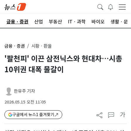
한
금융ㆍ증권
산업
부동산
ITㆍ과학
바이오
생활ㆍ문
금융ㆍ증권
시황ㆍ환율
'팔천피' 이끈 삼전닉스와 현대차…시총
10위권 대폭 물갈이
한유주 기자
2026.05.15 오전 11:05
가
구글에서 뉴스1 즐겨찾기