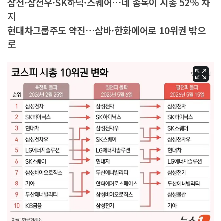
삼전·삼전우·SK하닉·스퀘어…네 종목이 시총 52% 차
지
현대차그룹주도 약진…삼바·한화에어로 10위권 밖으
로