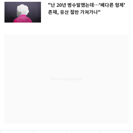
"난 20년 병수발했는데…'배다른 형제'
존재, 유산 절반 가져가나"