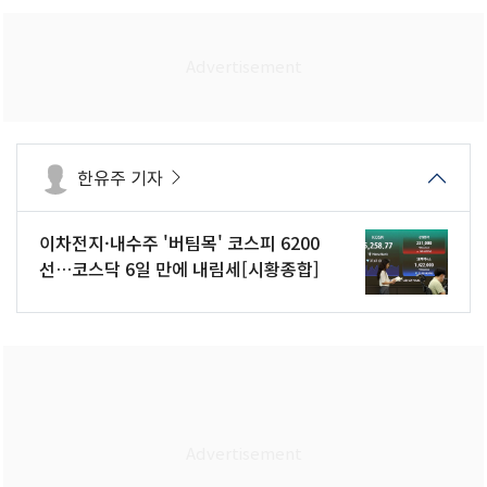
한유주 기자
이차전지·내수주 '버팀목' 코스피 6200
선…코스닥 6일 만에 내림세[시황종합]