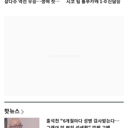
삼다수 역전 우승…생애 첫승
시코 팀 톨루카에 1-0 진땀승
감격
핫뉴스
홍석천 "6개월마다 성병 검사받는다…
그래야 맘 편히 성생활" 깜짝 고백