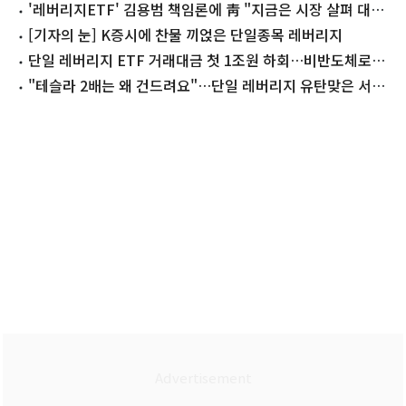
'레버리지ETF' 김용범 책임론에 靑 "지금은 시장 살펴 대책
챙길 때"
[기자의 눈] K증시에 찬물 끼얹은 단일종목 레버리지
단일 레버리지 ETF 거래대금 첫 1조원 하회…비반도체로
'매수세'
"테슬라 2배는 왜 건드려요"…단일 레버리지 유탄맞은 서학
개미