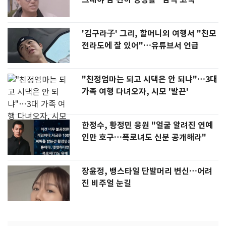
'김구라子' 그리, 할머니외 여행서 "친모
전라도에 잘 있어"…유튜브서 언급
"친정엄마는 되고 시댁은 안 되냐"…3대
가족 여행 다녀오자, 시모 '발끈'
한정수, 황정민 응원 "얼굴 알려진 연예
인만 호구…폭로녀도 신분 공개해라"
장윤정, 뱅스타일 단발머리 변신…어려
진 비주얼 눈길