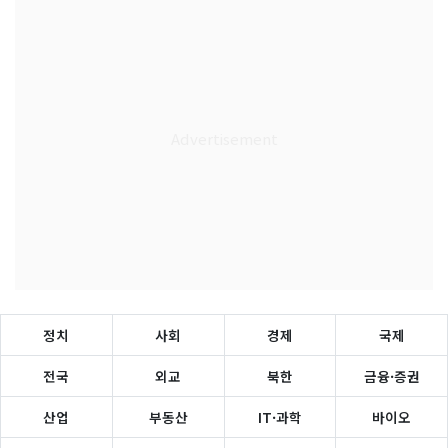
정치
사회
경제
국제
전국
외교
북한
금융·증권
산업
부동산
IT·과학
바이오