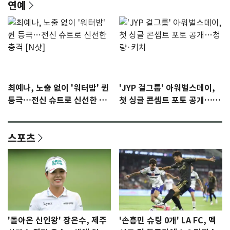
연예
최예나, 노출 없이 '워터밤' 퀸
'JYP 걸그룹' 아워벌스데이,
등극…전신 슈트로 신선한 충
첫 싱글 콘셉트 포토 공개…청
격 [N샷]
량·키치
스포츠
'돌아온 신인왕' 장은수, 제주
'손흥민 슈팅 0개' LA FC, 멕