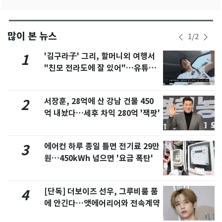
많이 본 뉴스
1
/
2
'김구라子' 그리, 할머니외 여행서
1
"친모 전라도에 잘 있어"…유튜브
서 언급
서장훈, 28억에 산 강남 건물 450
2
억 내놨다…세후 차익 280억 '잭팟'
에어컨 하루 종일 틀면 전기료 29만
3
원…450kWh 넘으면 '요금 폭탄'
[단독] 더보이즈 선우, 그루비룸 품
4
에 안긴다…앳에어리어와 전속계약