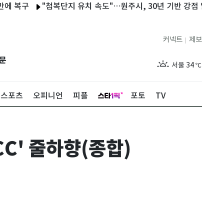
구
"첨복단지 유치 속도"…원주시, 30년 기반 강점 알린다(종합)
커넥트
제보
|
제주
29
℃
문
서울
34
℃
부산
29
℃
스포츠
오피니언
피플
포토
TV
대구
34
℃
인천
34
℃
C' 줄하향(종합)
광주
34
℃
대전
35
℃
울산
29
℃
강릉
28
℃
제주
29
℃