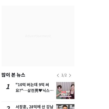
서울
34
℃
부산
29
℃
대구
34
℃
인천
34
℃
광주
34
℃
대전
35
℃
울산
29
℃
강릉
28
℃
많이 본 뉴스
1
/
2
제주
29
℃
"10억 버는데 9억 써
13호 태풍 '
1
6
요?"…삼전男♥닉스女
키나와·가고
3:3 단체소개팅 예능 화
근…26만명
제
서장훈, 28억에 산 강남
"캐리비안 
2
7