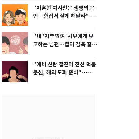
"이혼한 여사친은 생명의 은
인…한집서 살게 해달라" 남
편 요구에 '절망'
"내 '치부'까지 시모에게 보
고하는 남편…집이 감옥 같
다" 아내 고통
"예비 신랑 절친이 전신 먹물
문신, 해외 도피 준비"…예비
신부 '혼란'