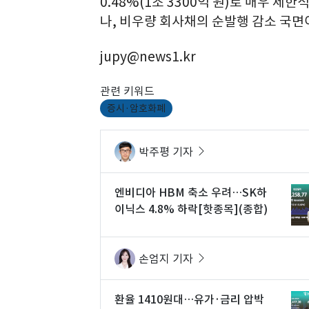
0.48%(1조 3300억 원)로 매우 
나, 비우량 회사채의 순발행 감소 국면
jupy@news1.kr
관련 키워드
증시·암호화폐
박주평 기자
엔비디아 HBM 축소 우려…SK하
이닉스 4.8% 하락[핫종목](종합)
손엄지 기자
환율 1410원대…유가·금리 압박