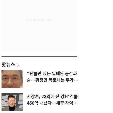
핫뉴스
"단둘만 있는 밀폐된 공간과
술…황정민 폭로녀는 두가지
에 집착했다"
서장훈, 28억에 산 강남 건물
450억 내놨다…세후 차익
280억 '잭팟'