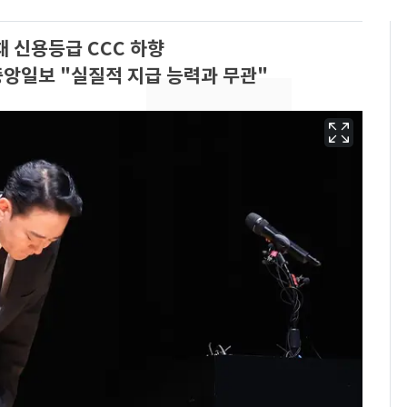
 신용등급 CCC 하향
앙일보 "실질적 지급 능력과 무관"
13호 태풍 '돌핀' 日오
6
키나와·가고시마현 접
근…26만명 대피령
"캐리비안 베이 여자 탈
7