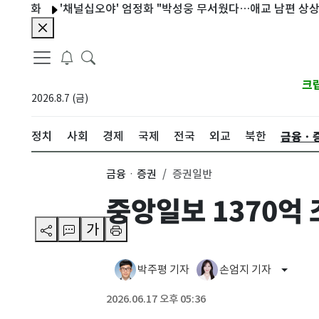
화
'채널십오야' 엄정화 "박성웅 무서웠다…애교 남편 상상 안 됐
크
2026.8.7 (금)
금융ㆍ
정치
사회
경제
국제
전국
외교
북한
금융ㆍ증권
증권일반
중앙일보 1370억
가
박주평 기자
손엄지 기자
2026.06.17 오후 05:36