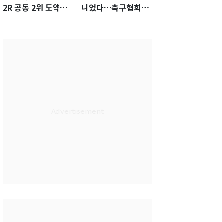
2R 공동 2위 도약…
니었다…축구협회장
통산 최다 21승 신기
출장에 부인 3회 동반
록 도전
'펑펑'