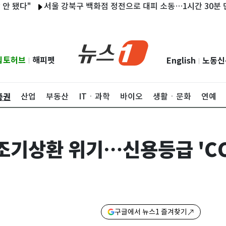
다"
서울 강북구 백화점 정전으로 대피 소동…1시간 30분 만에 복
립토허브
해피펫
English
노동신
|
|
증권
산업
부동산
ITㆍ과학
바이오
생활ㆍ문화
연예
 조기상환 위기…신용등급 'CC
구글에서 뉴스1 즐겨찾기