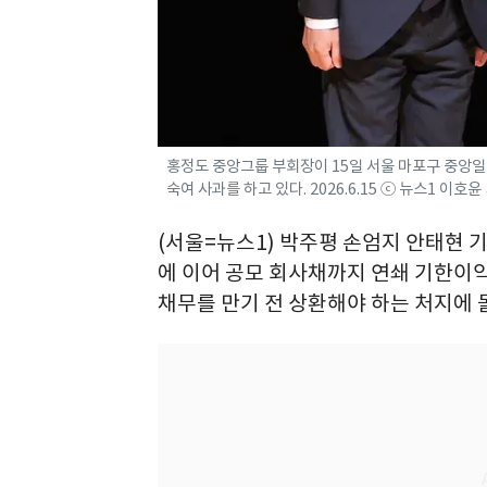
홍정도 중앙그룹 부회장이 15일 서울 마포구 중앙
숙여 사과를 하고 있다. 2026.6.15 ⓒ 뉴스1 이호윤
(서울=뉴스1) 박주평 손엄지 안태현 
에 이어 공모 회사채까지 연쇄 기한이익
채무를 만기 전 상환해야 하는 처지에 