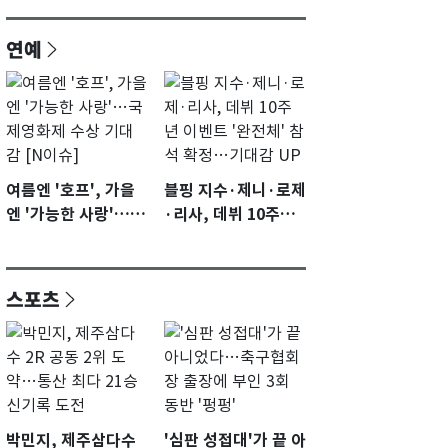
연예
여름엔 '호프', 가을
블핑 지수·제니·로제
엔 '가능한 사랑'…국
·리사, 데뷔 10주년
제영화제 수상 기대
이벤트 '완전체' 참석
감 [N이슈]
확정…기대감 UP
스포츠
박민지, 제주삼다수
'심판 성접대'가 끝 아