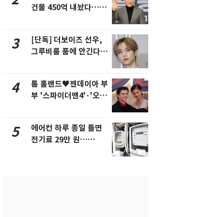
건물 450억 내놨다…세
의실에 남자
후 차익 280억 '잭팟'
요"…경찰 
[단독] 더보이즈 선우,
전남광주 화
3
8
그루비룸 품에 안긴다…
교통사고로 
앳에어리어와 전속계약
지…6명 부
톰 홀랜드♥젠데이아 부
[단독]중수
4
9
부 '스파이더맨4'·'오디
수사관 경력
세이'로 극장 장악
진…법무사·
택' 유지
에어컨 하루 종일 틀면
축구협회, 
5
10
전기료 29만 원…
들 10여명 대
450kWh 넘으면 '요금
대' 의혹…
폭탄'
픽 예선 등