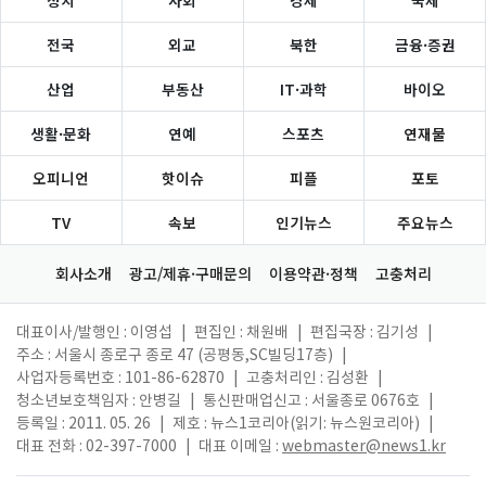
정치
사회
경제
국제
전국
외교
북한
금융·증권
산업
부동산
IT·과학
바이오
생활·문화
연예
스포츠
연재물
오피니언
핫이슈
피플
포토
TV
속보
인기뉴스
주요뉴스
회사소개
광고/제휴·구매문의
이용약관·정책
고충처리
대표이사/발행인 : 이영섭
|
편집인 : 채원배
|
편집국장 : 김기성
|
주소 : 서울시 종로구 종로 47 (공평동,SC빌딩17층)
|
사업자등록번호 : 101-86-62870
|
고충처리인 : 김성환
|
청소년보호책임자 : 안병길
|
통신판매업신고 : 서울종로 0676호
|
등록일 : 2011. 05. 26
|
제호 : 뉴스1코리아(읽기: 뉴스원코리아)
|
대표 전화 : 02-397-7000
|
대표 이메일 :
webmaster@news1.kr