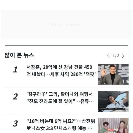
많이 본 뉴스
1
/
2
서장훈, 28억에 산 강남 건물 450
1
억 내놨다…세후 차익 280억 '잭팟'
'김구라子' 그리, 할머니외 여행서
2
"친모 전라도에 잘 있어"…유튜브
서 언급
"10억 버는데 9억 써요?"…삼전男
3
♥닉스女 3:3 단체소개팅 예능 화