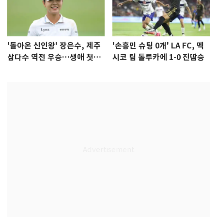
'돌아온 신인왕' 장은수, 제주
'손흥민 슈팅 0개' LA FC, 멕
삼다수 역전 우승…생애 첫승
시코 팀 톨루카에 1-0 진땀승
감격