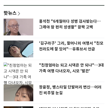
핫뉴스
홍석천 "6개월마다 성병 검사받는다…
그래야 맘 편히 성생활" 깜짝 고백
'김구라子' 그리, 할머니외 여행서 "친모
전라도에 잘 있어"…유튜브서 언급
"친정엄마는 되고 시댁은 안 되냐"…3대
가족 여행 다녀오자, 시모 '발끈'
장윤정, 뱅스타일 단발머리 변신…어려
진 비주얼 눈길