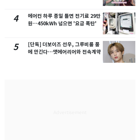
제
에어컨 하루 종일 틀면 전기료 29만
4
원…450kWh 넘으면 '요금 폭탄'
[단독] 더보이즈 선우, 그루비룸 품
5
에 안긴다…앳에어리어와 전속계약