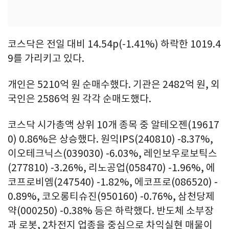
코스닥은 전일 대비 14.54p(-1.41%) 하락한 1019.4
9를 가리키고 있다.
개인은 5210억 원 순매수했다. 기관은 2482억 원, 외
국인은 2586억 원 각각 순매도했다.
코스닥 시가총액 상위 10개 종목 중 알테오젠(19617
0) 0.86%은 상승했다. 원익IPS(240810) -8.37%,
이오테크닉스(039030) -6.03%, 레인보우로보틱스
(277810) -3.26%, 리노공업(058470) -1.96%, 에
코프로비엠(247540) -1.82%, 에코프로(086520) -
0.89%, 코오롱티슈진(950160) -0.76%, 삼천당제
약(000250) -0.38% 등은 하락했다. 반도체 소부장
과 로봇, 2차전지 업종을 중심으로 차익실현 매물이