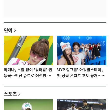
연예
최예나, 노출 없이 '워터밤' 퀸
'JYP 걸그룹' 아워벌스데이,
등극…전신 슈트로 신선한 충
첫 싱글 콘셉트 포토 공개…청
격 [N샷]
량·키치
스포츠