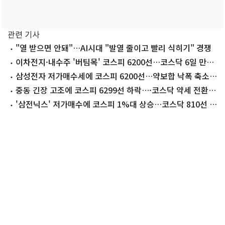
관련 기사
"열 받으면 안돼"…AI시대 "발열 줄이고 빨리 식히기" 경쟁
이차전지·내수주 '버팀목' 코스피 6200선…코스닥 6일 만에
내림세[시황종합]
삼성전자 저가매수세에 코스피 6200선…약보합 낙폭 축소
[장중시황]
중동 긴장 고조에 코스피 6299선 하락…·코스닥 약세 전환
[장중시황]
'삼전닉스' 저가매수에 코스피 1%대 상승…코스닥 810선 회
복[개장시황]