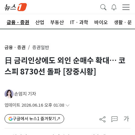
한
금융ㆍ증권
산업
부동산
ITㆍ과학
바이오
생활ㆍ문
금융ㆍ증권
증권일반
日 금리인상에도 외인 순매수 확대… 코
스피 8730선 돌파 [장중시황]
손엄지 기자
업데이트 2026.06.16 오후 01:08
가
구글에서 뉴스1 즐겨찾기