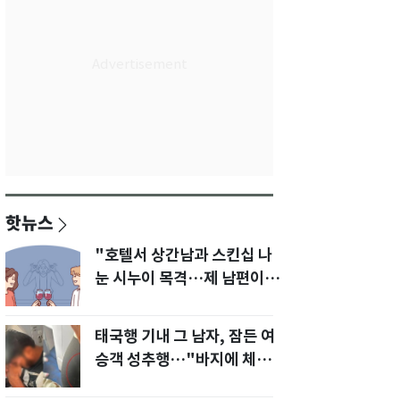
핫뉴스
"호텔서 상간남과 스킨십 나
눈 시누이 목격…제 남편이
입 다물라 하네요"
태국행 기내 그 남자, 잠든 여
승객 성추행…"바지에 체액
까지 묻었다"