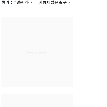
男 계주 "일본 가뿐히
가볍지 않은 축구대
넘고 AG 金 따겠다"
표팀 '임시 감독' 무게