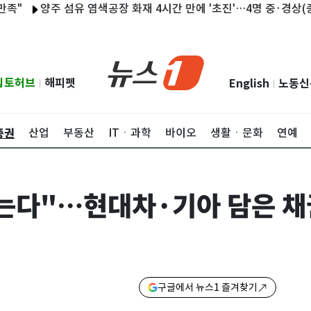
양주 섬유 염색공장 화재 4시간 만에 '초진'…4명 중·경상(종합)
립토허브
해피펫
English
노동신
|
|
증권
산업
부동산
ITㆍ과학
바이오
생활ㆍ문화
연예
는다"…현대차·기아 담은 채
구글에서 뉴스1 즐겨찾기