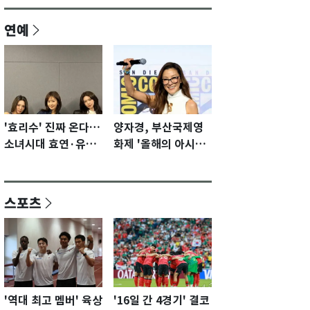
연예
'효리수' 진짜 온다…
양자경, 부산국제영
소녀시대 효연·유리·
화제 '올해의 아시아
수영 유닛 출격 [N이
영화인상' 수상…15
슈]
년만에 부산 온다
스포츠
'역대 최고 멤버' 육상
'16일 간 4경기' 결코