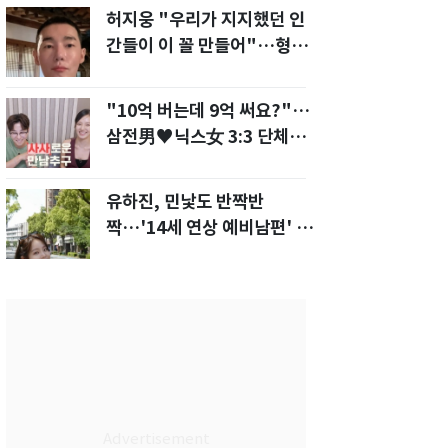
허지웅 "우리가 지지했던 인
간들이 이 꼴 만들어"…형소
법 개정안에 발끈
"10억 버는데 9억 써요?"…
삼전男♥닉스女 3:3 단체소
개팅 예능 화제
유하진, 민낯도 반짝반
짝…'14세 연상 예비남편' 강
균성이 반한 청순 미모