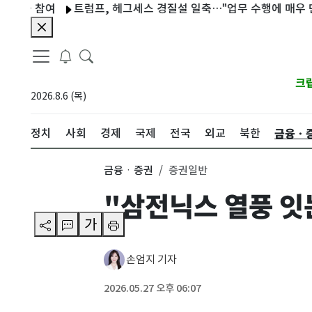
 참여
트럼프, 헤그세스 경질설 일축…"업무 수행에 매우 만족"
크
2026.8.6 (목)
금융ㆍ
정치
사회
경제
국제
전국
외교
북한
금융ㆍ증권
증권일반
"삼전닉스 열풍 잇
가
손엄지 기자
2026.05.27 오후 06:07