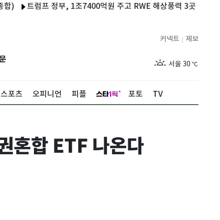
트럼프 정부, 1조7400억원 주고 RWE 해상풍력 3곳 철회
젤렌스
커넥트
제보
|
제주
26
℃
문
서울
30
℃
부산
27
℃
스포츠
오피니언
피플
포토
TV
대구
27
℃
인천
29
℃
권혼합 ETF 나온다
광주
26
℃
대전
27
℃
울산
25
℃
강릉
24
℃
제주
26
℃