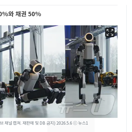
0%와 채권 50%
펄펄 끓는 서울, 40도
6
돌파하나…한낮 39도
폭염[오늘날씨]
 캡쳐. 재판매 및 DB 금지) 2026.5.6 ⓒ 뉴스1
[단독]"이번 역은 신논
7