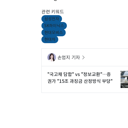
관련 키워드
삼성전자
SK하이닉스
현대모비스
현대차
손엄지 기자
"국고채 담합" vs "정보교환"…증
권가 "15조 과징금 산정방식 부당"