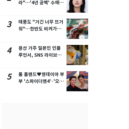
라"…'4년 공백' 수애,
현, 토스역
SNS 오픈·프로필 공개
울 지하철에
화제
새겼다
태풍도 "거긴 너무 뜨거
SK하이닉스
3
8
워"…한반도 비켜가는
켓 하한가…
'돌핀'과 '찬홈'
에 시초가 
용산 거주 일본인 인플
"캐리비안 
4
9
루언서, SNS 라이브방
의실에 남자
송 도중 사망
요"…경찰 
톰 홀랜드♥젠데이아 부
전남광주통
5
10
부 '스파이더맨4'·'오디
무부시장 후
세이'로 극장 장악
윤난실 지명