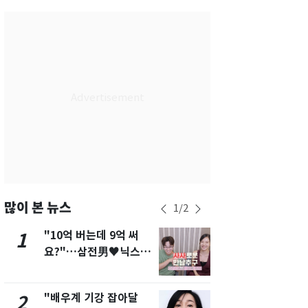
서울
30
℃
부산
27
℃
대구
27
℃
인천
29
℃
광주
26
℃
대전
27
℃
울산
25
℃
강릉
24
℃
많이 본 뉴스
1
/
2
제주
26
℃
"10억 버는데 9억 써
펄펄 끓는 서
1
6
요?"…삼전男♥닉스女
돌파하나…한
3:3 단체소개팅 예능 화
폭염[오늘날
제
"배우계 기강 잡아달
[단독]"이번
2
7