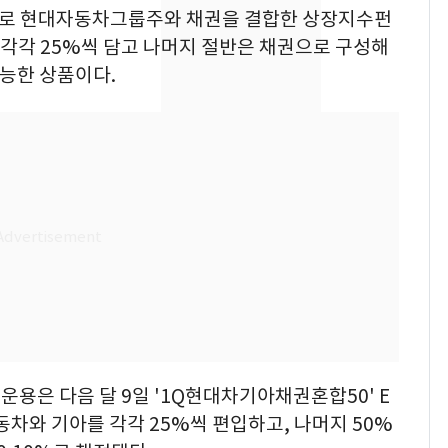
현, 토스역입니다"…서
 최초로 현대자동차그룹주와 채권을 결합한 상장지수펀
울 지하철에 토스 이름
를 각각 25%씩 담고 나머지 절반은 채권으로 구성해
새겼다
가능한 상품이다.
SK하이닉스 또 프리마
8
켓 하한가…달랑 11주
에 시초가 소동
"캐리비안 베이 여자 탈
9
의실에 남자가 있어
요"…경찰 수사
전남광주통합특별시 정
10
무부시장 후보 백승주·
윤난실 지명
용은 다음 달 9일 '1Q현대차기아채권혼합50' E
동차와 기아를 각각 25%씩 편입하고, 나머지 50%