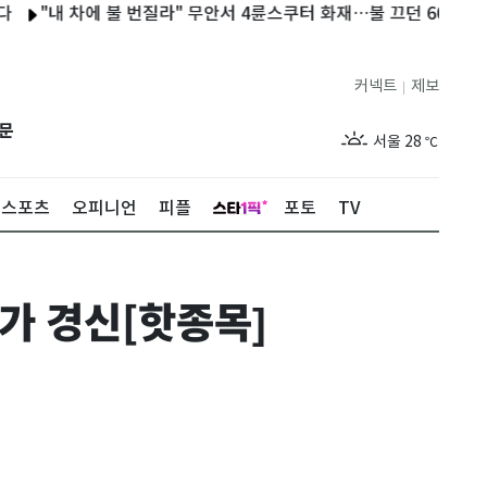
내 차에 불 번질라" 무안서 4륜스쿠터 화재…불 끄던 60대 화상
日
커넥트
제보
|
제주
29
℃
문
서울
28
℃
부산
28
℃
스포츠
오피니언
피플
포토
TV
대구
29
℃
인천
29
℃
가 경신[핫종목]
광주
28
℃
대전
27
℃
울산
28
℃
강릉
21
℃
제주
29
℃