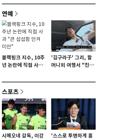
연예
블랙핑크 지수, 10주
'김구라子' 그리, 할
년 논란에 직접 사과
머니외 여행서 "친모
"큰 섭섭함 안겨 미
전라도에 잘 있어"…
안"
유튜브서 언급
스포츠
시메오네 감독, 이강
'스스로 투명하게 홍