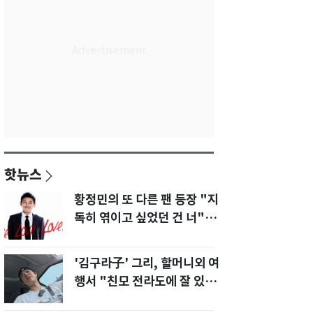
핫뉴스
황정민의 또 다른 팬 등장 "지
독히 엮이고 싶었던 건 너" 폭
로녀 직격
'김구라子' 그리, 할머니외 여
행서 "친모 전라도에 잘 있
어"…유튜브서 언급