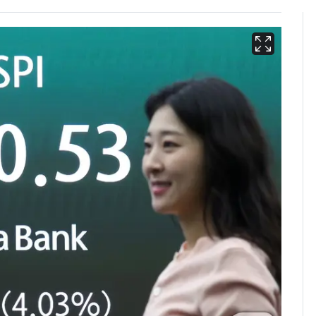
13호 태풍 '돌핀' 日오
6
키나와·가고시마현 접
근…26만명 대피령
낮 최고 37도 폭염 계
7