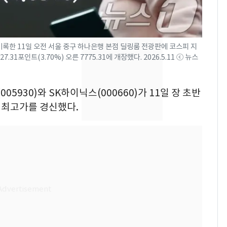
속…전국 곳곳 비 [오늘
날씨]
[단독] 경찰, '김부장'
8
기록한 11일 오전 서울 중구 하나은행 본점 딜링룸 전광판에 코스피 지
제작사 회장 수사…자본
31포인트(3.70%) 오른 7775.31에 개장했다. 2026.5.11 ⓒ 뉴스
시장법 위반 의혹
[단독]중수청 가는 검찰
9
05930)와 SK하이닉스(000660)가 11일 장 초반
수사관 경력 합산 추
상 최고가를 경신했다.
진…법무사·집행관 '혜
택' 유지
전남광주 화정역 인근서
10
교통사고로 40대 심정
지…6명 부상