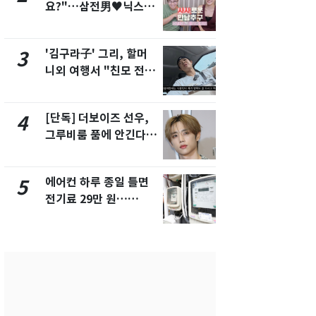
요?"…삼전男♥닉스女
속…전국 곳곳
3:3 단체소개팅 예능 화
날씨]
제
'김구라子' 그리, 할머
[단독] 경찰,
3
8
니외 여행서 "친모 전라
제작사 회장
도에 잘 있어"…유튜브
시장법 위반
서 언급
[단독] 더보이즈 선우,
[단독]중수
4
9
그루비룸 품에 안긴다…
수사관 경력
앳에어리어와 전속계약
진…법무사·
택' 유지
에어컨 하루 종일 틀면
전남광주 화
5
10
전기료 29만 원…
교통사고로 
450kWh 넘으면 '요금
지…6명 부
폭탄'