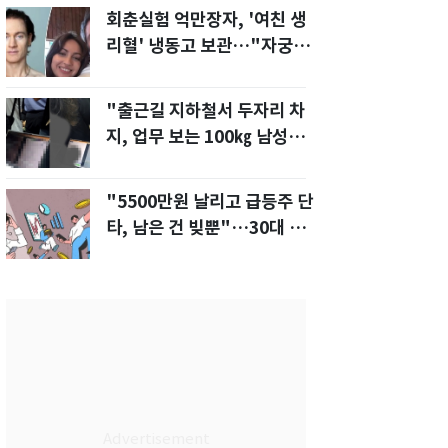
회춘실험 억만장자, '여친 생
리혈' 냉동고 보관…"자궁 내
부 궁금해"
"출근길 지하철서 두자리 차
지, 업무 보는 100㎏ 남성…
부딪히면 신경질"
"5500만원 날리고 급등주 단
타, 남은 건 빚뿐"…30대 여
성 파혼 위기