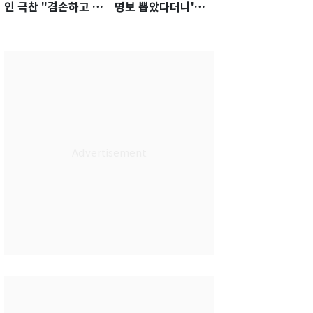
인 극찬 "겸손하고 노
명보 뽑았다더니'…2
력하는 선수…좋은
년 만에 말 바꾼 이임
첫인상"
생