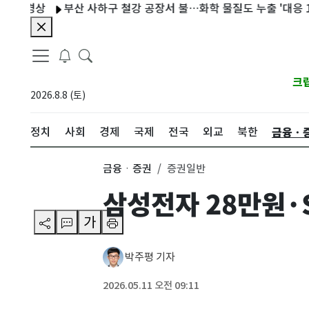
경상
부산 사하구 철강 공장서 불…화학 물질도 누출 '대응 1단계'
크
2026.8.8 (토)
금융ㆍ
정치
사회
경제
국제
전국
외교
북한
금융ㆍ증권
증권일반
삼성전자 28만원·
가
박주평 기자
2026.05.11 오전 09:11