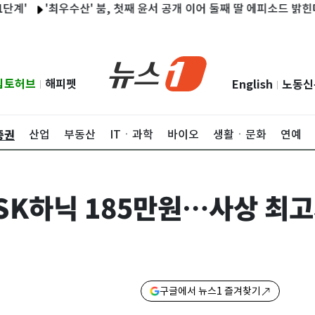
'최우수산' 붐, 첫째 윤서 공개 이어 둘째 딸 에피소드 밝힌다
"
립토허브
해피펫
English
노동신
|
|
증권
산업
부동산
ITㆍ과학
바이오
생활ㆍ문화
연예
SK하닉 185만원…사상 최고
구글에서 뉴스1 즐겨찾기