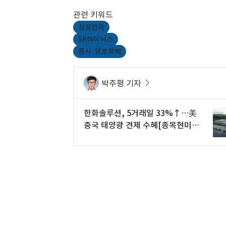
관련 키워드
삼성전자
SK하이닉스
증시·암호화폐
박주평 기자
한화솔루션, 5거래일 33%↑…美
중국 태양광 견제 수혜[종목현미
경]