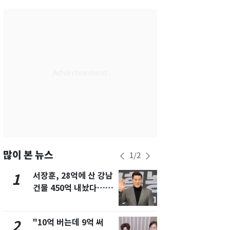
서울
28
℃
부산
28
℃
대구
29
℃
인천
29
℃
광주
28
℃
대전
27
℃
울산
28
℃
강릉
21
℃
많이 본 뉴스
1
/
2
제주
29
℃
서장훈, 28억에 산 강남
13호 태풍 '
1
6
건물 450억 내놨다…세
키나와·가고
후 차익 280억 '잭팟'
근…26만명
"10억 버는데 9억 써
낮 최고 37
2
7