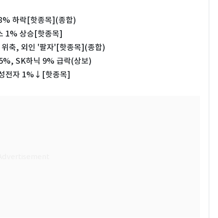
8% 하락[핫종목](종합)
 1% 상승[핫종목]
위축, 외인 '팔자'[핫종목](종합)
%, SK하닉 9% 급락(상보)
삼성전자 1%↓[핫종목]