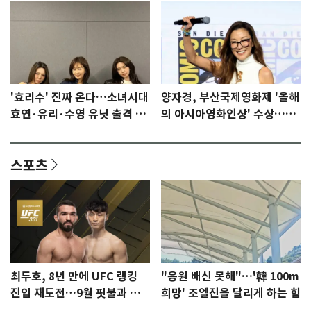
'효리수' 진짜 온다…소녀시대
양자경, 부산국제영화제 '올해
효연·유리·수영 유닛 출격 [N
의 아시아영화인상' 수상…15
이슈]
년만에 부산 온다
스포츠
최두호, 8년 만에 UFC 랭킹
"응원 배신 못해"…'韓 100m
진입 재도전…9월 핏불과 대
희망' 조엘진을 달리게 하는 힘
결