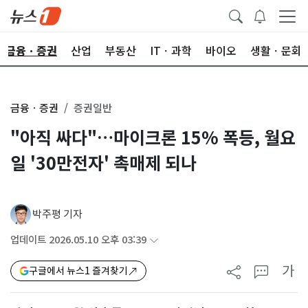
금융ㆍ증권
산업
부동산
ITㆍ과학
바이오
생활ㆍ문화
금융ㆍ증권
증권일반
"아직 싸다"…마이크론 15% 폭등, 월요
일 '30만전자' 촉매제 되나
박주평 기자
업데이트 2026.05.10 오후 03:39
가
구글에서 뉴스1 즐겨찾기