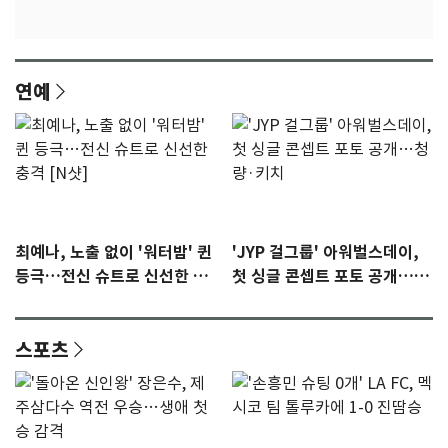
연예
최예나, 노출 없이 '워터밤' 퀸
'JYP 걸그룹' 아워벌스데이,
등극…전신 슈트로 신선한 충
첫 싱글 콘셉트 포토 공개…청
격 [N샷]
량·키치
스포츠