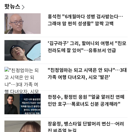
핫뉴스
홍석천 "6개월마다 성병 검사받는다…
그래야 맘 편히 성생활" 깜짝 고백
'김구라子' 그리, 할머니외 여행서 "친모
전라도에 잘 있어"…유튜브서 언급
"친정엄마는 되고 시댁은 안 되냐"…3대
가족 여행 다녀오자, 시모 '발끈'
한정수, 황정민 응원 "얼굴 알려진 연예
인만 호구…폭로녀도 신분 공개해라"
장윤정, 뱅스타일 단발머리 변신…어려
진 비주얼 눈길