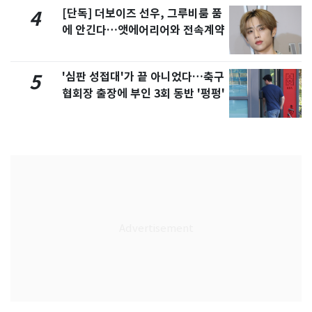
[단독] 더보이즈 선우, 그루비룸 품
4
에 안긴다…앳에어리어와 전속계약
'심판 성접대'가 끝 아니었다…축구
5
협회장 출장에 부인 3회 동반 '펑펑'