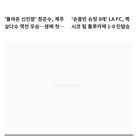
'돌아온 신인왕' 장은수, 제주
'손흥민 슈팅 0개' LA FC, 멕
삼다수 역전 우승…생애 첫승
시코 팀 톨루카에 1-0 진땀승
감격