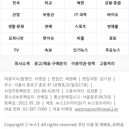
전국
외교
북한
금융·증권
산업
부동산
IT·과학
바이오
생활·문화
연예
스포츠
연재물
오피니언
핫이슈
피플
포토
TV
속보
인기뉴스
주요뉴스
회사소개
광고/제휴·구매문의
이용약관·정책
고충처리
대표이사/발행인 : 이영섭
|
편집인 : 채원배
|
편집국장 : 김기성
|
주소 : 서울시 종로구 종로 47 (공평동,SC빌딩17층)
|
사업자등록번호 : 101-86-62870
|
고충처리인 : 김성환
|
청소년보호책임자 : 안병길
|
통신판매업신고 : 서울종로 0676호
|
등록일 : 2011. 05. 26
|
제호 : 뉴스1코리아(읽기: 뉴스원코리아)
|
대표 전화 : 02-397-7000
|
대표 이메일 :
webmaster@news1.kr
Copyright ⓒ 뉴스1. All rights reserved. 무단 사용 및 재배포, AI학습