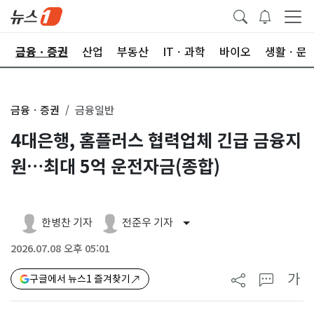
한
금융ㆍ증권
산업
부동산
ITㆍ과학
바이오
생활ㆍ문
금융ㆍ증권
금융일반
4대은행, 홈플러스 협력업체 긴급 금융지
원…최대 5억 운전자금(종합)
한병찬 기자
전준우 기자
2026.07.08 오후 05:01
가
구글에서 뉴스1 즐겨찾기