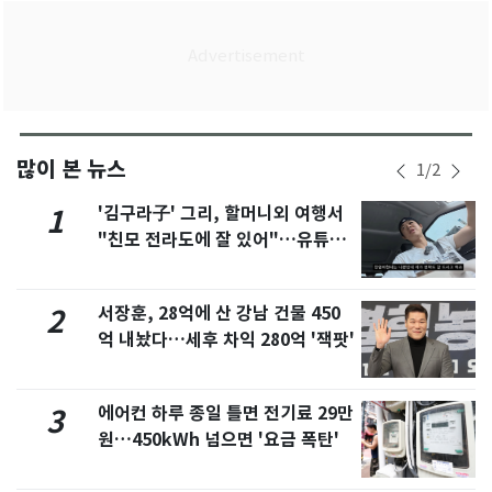
많이 본 뉴스
1
/
2
'김구라子' 그리, 할머니외 여행서
1
"친모 전라도에 잘 있어"…유튜브
서 언급
서장훈, 28억에 산 강남 건물 450
2
억 내놨다…세후 차익 280억 '잭팟'
에어컨 하루 종일 틀면 전기료 29만
3
원…450kWh 넘으면 '요금 폭탄'