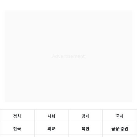
정치
사회
경제
국제
전국
외교
북한
금융·증권