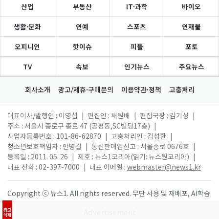
산업
부동산
IT·과학
바이오
생활·문화
연예
스포츠
연재물
오피니언
핫이슈
피플
포토
TV
속보
인기뉴스
주요뉴스
회사소개
광고/제휴·구매문의
이용약관·정책
고충처리
대표이사/발행인 : 이영섭
|
편집인 : 채원배
|
편집국장 : 김기성
|
주소 : 서울시 종로구 종로 47 (공평동,SC빌딩17층)
|
사업자등록번호 : 101-86-62870
|
고충처리인 : 김성환
|
청소년보호책임자 : 안병길
|
통신판매업신고 : 서울종로 0676호
|
등록일 : 2011. 05. 26
|
제호 : 뉴스1코리아(읽기: 뉴스원코리아)
|
대표 전화 : 02-397-7000
|
대표 이메일 :
webmaster@news1.kr
Copyright ⓒ 뉴스1. All rights reserved. 무단 사용 및 재배포, AI학습
활용 금지.
광고
삭제