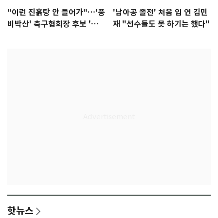
"이런 진흙탕 안 들어가"…'풍
'남아공 졸전' 처음 입 연 김민
비박산' 축구협회장 후보 '실
재 "선수들도 못 하기는 했다"
종'
핫뉴스