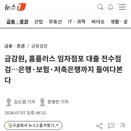
한
금융ㆍ증권
산업
부동산
ITㆍ과학
바이오
생활ㆍ문
금융ㆍ증권
금융일반
금감원, 홈플러스 임차점포 대출 전수점
검…은행·보험·저축은행까지 들여다본
다
김도엽 기자
한병찬 기자
2026.07.07 오후 06:32
가
구글에서 뉴스1 즐겨찾기