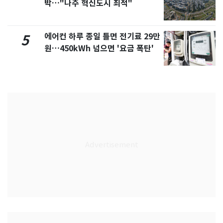
박…"나주 혁신도시 최적"
에어컨 하루 종일 틀면 전기료 29만
5
원…450kWh 넘으면 '요금 폭탄'