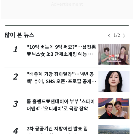
많이 본 뉴스
1
/
2
"10억 버는데 9억 써요?"…삼전男
1
♥닉스女 3:3 단체소개팅 예능 화
제
"배우계 기강 잡아달라"…'4년 공
2
백' 수애, SNS 오픈·프로필 공개
화제
톰 홀랜드♥젠데이아 부부 '스파이
3
더맨4'·'오디세이'로 극장 장악
2차 공공기관 지방이전 발표 임
4