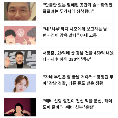
"단둘만 있는 밀폐된 공간과 술…황정민
폭로녀는 두가지에 집착했다"
"내 '치부'까지 시모에게 보고하는 남
편…집이 감옥 같다" 아내 고통
서장훈, 28억에 산 강남 건물 450억 내놨
다…세후 차익 280억 '잭팟'
"자네 부인은 잘 끝날 거야"…'양정원 무
마' 강남 경찰, 다른 돈도 받은 정황
"예비 신랑 절친이 전신 먹물 문신, 해외
도피 준비"…예비 신부 '혼란'