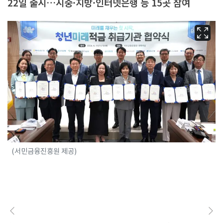
22일 출시…시중·지방·인터넷은행 등 15곳 참여
(서민금융진흥원 제공)