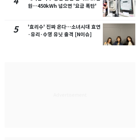
4
원…450kWh 넘으면 '요금 폭탄'
'효리수' 진짜 온다…소녀시대 효연
5
·유리·수영 유닛 출격 [N이슈]