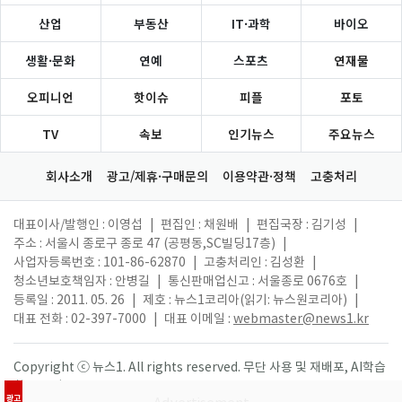
산업
부동산
IT·과학
바이오
생활·문화
연예
스포츠
연재물
오피니언
핫이슈
피플
포토
TV
속보
인기뉴스
주요뉴스
회사소개
광고/제휴·구매문의
이용약관·정책
고충처리
대표이사/발행인 : 이영섭
|
편집인 : 채원배
|
편집국장 : 김기성
|
주소 : 서울시 종로구 종로 47 (공평동,SC빌딩17층)
|
사업자등록번호 : 101-86-62870
|
고충처리인 : 김성환
|
청소년보호책임자 : 안병길
|
통신판매업신고 : 서울종로 0676호
|
등록일 : 2011. 05. 26
|
제호 : 뉴스1코리아(읽기: 뉴스원코리아)
|
대표 전화 : 02-397-7000
|
대표 이메일 :
webmaster@news1.kr
Copyright ⓒ 뉴스1. All rights reserved. 무단 사용 및 재배포, AI학습
활용 금지.
광고