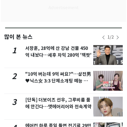
많이 본 뉴스
1
/
2
서장훈, 28억에 산 강남 건물 450
1
억 내놨다…세후 차익 280억 '잭팟'
"10억 버는데 9억 써요?"…삼전男
2
♥닉스女 3:3 단체소개팅 예능 화
제
[단독] 더보이즈 선우, 그루비룸 품
3
에 안긴다…앳에어리어와 전속계약
에어컨 하루 종일 틀면 전기료 29만