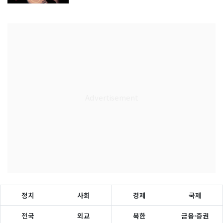
정치
사회
경제
국제
전국
외교
북한
금융·증권