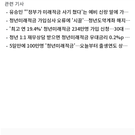
관련 기사
유승민 "'정부가 미래적금 사기 쳤다'는 예비 신랑 말에 가슴
이…경제참모 경질을"
청년미래적금 가입심사 오류에 '시끌'…청년도약계좌 해지
원상복귀
'최고 연 19.4%' 청년미래적금 234만명 가입 신청…30대 비
중 높아
청년 1:1 재무상담 받으면 청년미래적금 우대금리 0.2%p 준
다
5일만에 100만명 '청년미래적금'…오늘부터 출생연도 상관
없이 신청 가능