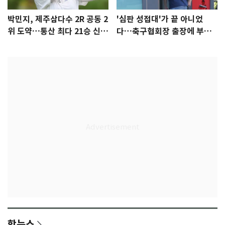
박민지, 제주삼다수 2R 공동 2
'심판 성접대'가 끝 아니었
위 도약…통산 최다 21승 신기
다…축구협회장 출장에 부인
록 도전
3회 동반 '펑펑'
핫뉴스