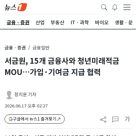
한
금융ㆍ증권
산업
부동산
ITㆍ과학
바이오
생활ㆍ문
금융ㆍ증권
금융일반
서금원, 15개 금융사와 청년미래적금
MOU…가입·기여금 지급 협력
정지윤 기자
2026.06.17 오후 02:27
가
구글에서 뉴스1 즐겨찾기