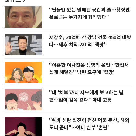
"단둘만 있는 밀폐된 공간과 술…황정민
폭로녀는 두가지에 집착했다"
서장훈, 28억에 산 강남 건물 450억 내놨
다…세후 차익 280억 '잭팟'
"이혼한 여사친은 생명의 은인…한집서
살게 해달라" 남편 요구에 '절망'
"내 '치부'까지 시모에게 보고하는 남
편…집이 감옥 같다" 아내 고통
"예비 신랑 절친이 전신 먹물 문신, 해외
도피 준비"…예비 신부 '혼란'