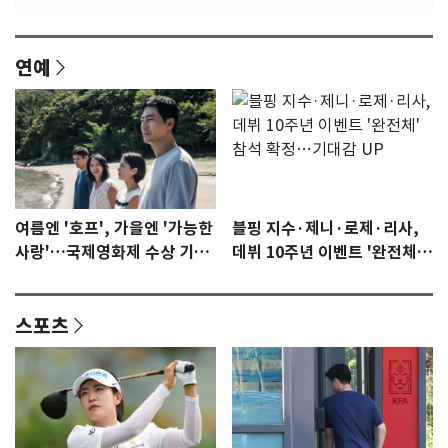
연예
여름엔 '호프', 가을엔 '가능한
블핑 지수·제니·로제·리사,
사랑'…국제영화제 수상 기대
데뷔 10주년 이벤트 '완전체'
감 [N이슈]
참석 확정…기대감 UP
스포츠