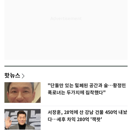
핫뉴스
"단둘만 있는 밀폐된 공간과 술…황정민
폭로녀는 두가지에 집착했다"
서장훈, 28억에 산 강남 건물 450억 내놨
다…세후 차익 280억 '잭팟'