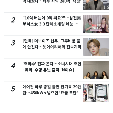
억 내놨다…세후 차익 280억 '잭팟'
"10억 버는데 9억 써요?"…삼전男
2
♥닉스女 3:3 단체소개팅 예능 화
제
[단독] 더보이즈 선우, 그루비룸 품
3
에 안긴다…앳에어리어와 전속계약
'효리수' 진짜 온다…소녀시대 효연
4
·유리·수영 유닛 출격 [N이슈]
에어컨 하루 종일 틀면 전기료 29만
5
원…450kWh 넘으면 '요금 폭탄'