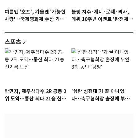
여름엔 '호프', 가을엔 '가능한
블핑 지수·제니·로제·리사,
사랑'…국제영화제 수상 기대
데뷔 10주년 이벤트 '완전체'
감 [N이슈]
참석 확정…기대감 UP
스포츠
박민지, 제주삼다수 2R 공동 2
'심판 성접대'가 끝 아니었
위 도약…통산 최다 21승 신기
다…축구협회장 출장에 부인
록 도전
3회 동반 '펑펑'