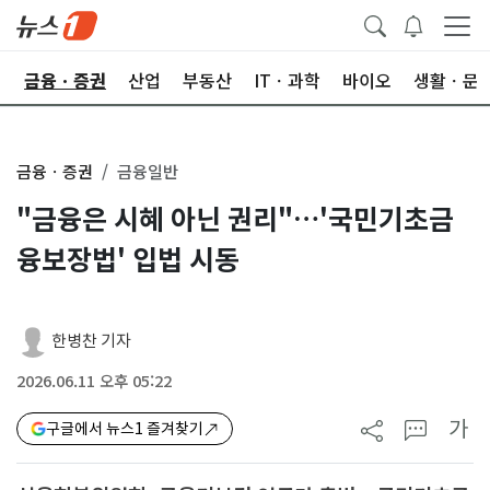
한
금융ㆍ증권
산업
부동산
ITㆍ과학
바이오
생활ㆍ문
금융ㆍ증권
금융일반
"금융은 시혜 아닌 권리"…'국민기초금
융보장법' 입법 시동
한병찬 기자
2026.06.11 오후 05:22
가
구글에서 뉴스1 즐겨찾기