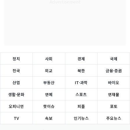
정치
사회
경제
국제
전국
외교
북한
금융·증권
산업
부동산
IT·과학
바이오
생활·문화
연예
스포츠
연재물
오피니언
핫이슈
피플
포토
TV
속보
인기뉴스
주요뉴스