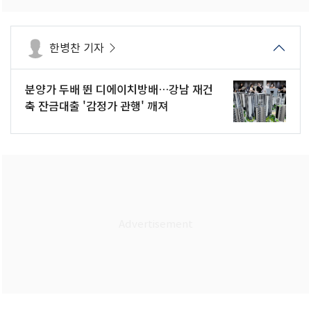
한병찬 기자
분양가 두배 뛴 디에이치방배…강남 재건
축 잔금대출 '감정가 관행' 깨져