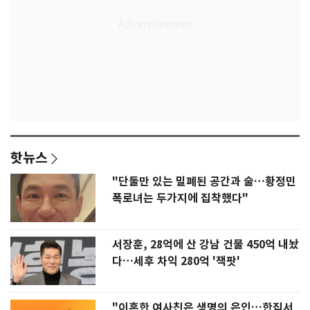
핫뉴스
"단둘만 있는 밀폐된 공간과 술…황정민
폭로녀는 두가지에 집착했다"
서장훈, 28억에 산 강남 건물 450억 내놨
다…세후 차익 280억 '잭팟'
"이혼한 여사친은 생명의 은인…한집서