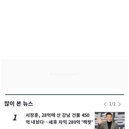
많이 본 뉴스
1
/
2
서장훈, 28억에 산 강남 건물 450
1
억 내놨다…세후 차익 280억 '잭팟'