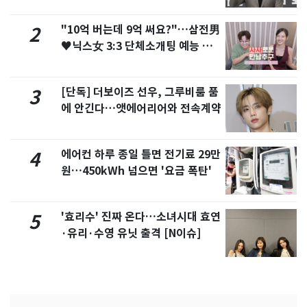
"10억 버는데 9억 써요?"…삼전男
2
♥닉스女 3:3 단체소개팅 예능 화
제
[단독] 더보이즈 선우, 그루비룸 품
3
에 안긴다…앳에어리어와 전속계약
에어컨 하루 종일 틀면 전기료 29만
4
원…450kWh 넘으면 '요금 폭탄'
'효리수' 진짜 온다…소녀시대 효연
5
·유리·수영 유닛 출격 [N이슈]