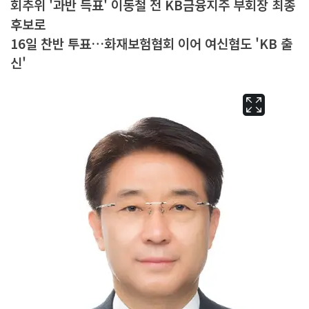
회추위 '과반 득표' 이동철 전 KB금융지주 부회장 최종
후보로
16일 찬반 투표…화재보험협회 이어 여신협도 'KB 출
신'