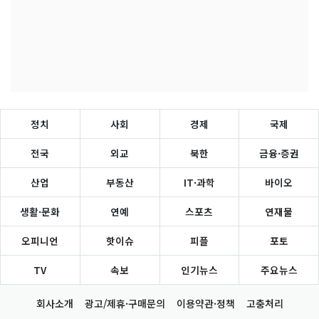
정치
사회
경제
국제
전국
외교
북한
금융·증권
산업
부동산
IT·과학
바이오
생활·문화
연예
스포츠
연재물
오피니언
핫이슈
피플
포토
TV
속보
인기뉴스
주요뉴스
회사소개
광고/제휴·구매문의
이용약관·정책
고충처리