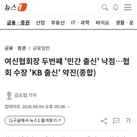
한
금융ㆍ증권
산업
부동산
ITㆍ과학
바이오
생활ㆍ문
금융ㆍ증권
금융일반
여신협회장 두번째 '민간 출신' 낙점…협
회 수장 'KB 출신' 약진(종합)
김도엽 기자
업데이트 2026.06.04 오후 05:06
가
구글에서 뉴스1 즐겨찾기