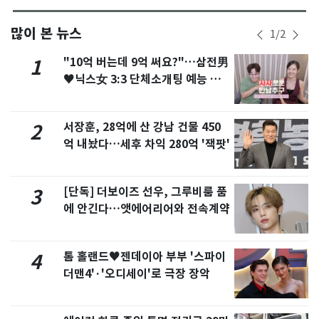
많이 본 뉴스
1
/
2
"10억 버는데 9억 써요?"…삼전男
1
♥닉스女 3:3 단체소개팅 예능 화
제
서장훈, 28억에 산 강남 건물 450
2
억 내놨다…세후 차익 280억 '잭팟'
[단독] 더보이즈 선우, 그루비룸 품
3
에 안긴다…앳에어리어와 전속계약
톰 홀랜드♥젠데이아 부부 '스파이
4
더맨4'·'오디세이'로 극장 장악