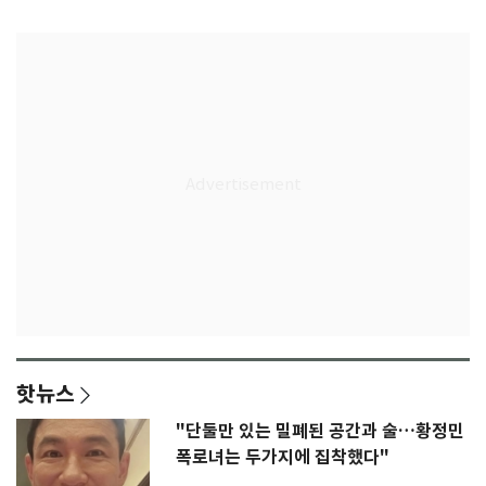
K리그
종'
핫뉴스
"단둘만 있는 밀폐된 공간과 술…황정민
폭로녀는 두가지에 집착했다"