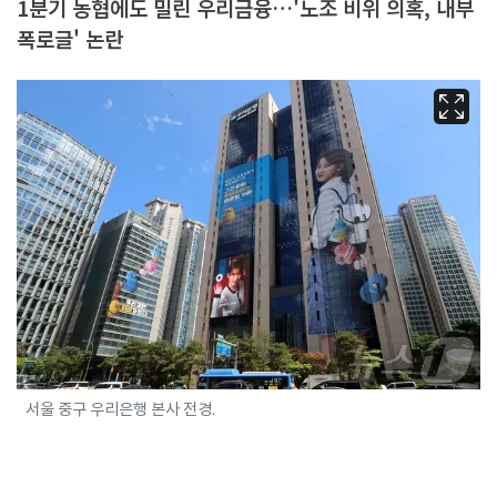
1분기 농협에도 밀린 우리금융…'노조 비위 의혹, 내부
폭로글' 논란
서울 중구 우리은행 본사 전경.