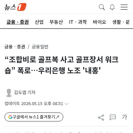
한
금융ㆍ증권
산업
부동산
ITㆍ과학
바이오
생활ㆍ문
금융ㆍ증권
금융일반
“조합비로 골프복 사고 골프장서 워크
숍” 폭로…우리은행 노조 '내홍'
김도엽 기자
업데이트 2026.05.15 오후 08:51
가
구글에서 뉴스1 즐겨찾기