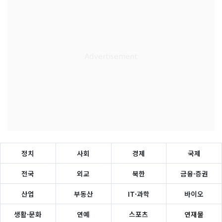
정치
사회
경제
국제
전국
외교
북한
금융·증권
산업
부동산
IT·과학
바이오
생활·문화
연예
스포츠
연재물