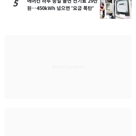
에어컨 하루 종일 틀면 전기료 29만
5
원…450kWh 넘으면 '요금 폭탄'