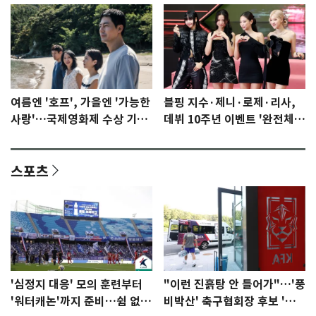
여름엔 '호프', 가을엔 '가능한
블핑 지수·제니·로제·리사,
사랑'…국제영화제 수상 기대
데뷔 10주년 이벤트 '완전체'
감 [N이슈]
참석 확정…기대감 UP
스포츠
'심정지 대응' 모의 훈련부터
"이런 진흙탕 안 들어가"…'풍
'워터캐논'까지 준비…쉼 없는
비박산' 축구협회장 후보 '실