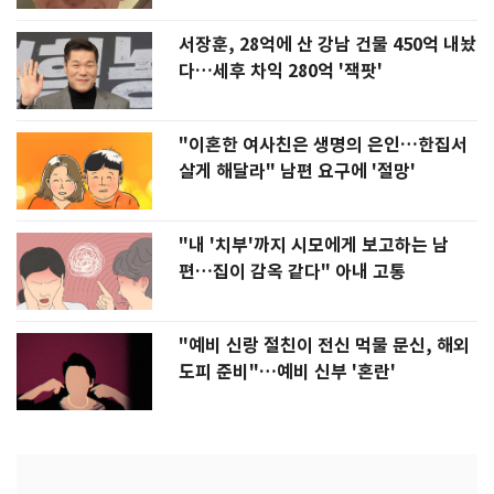
서장훈, 28억에 산 강남 건물 450억 내놨
다…세후 차익 280억 '잭팟'
"이혼한 여사친은 생명의 은인…한집서
살게 해달라" 남편 요구에 '절망'
"내 '치부'까지 시모에게 보고하는 남
편…집이 감옥 같다" 아내 고통
"예비 신랑 절친이 전신 먹물 문신, 해외
도피 준비"…예비 신부 '혼란'