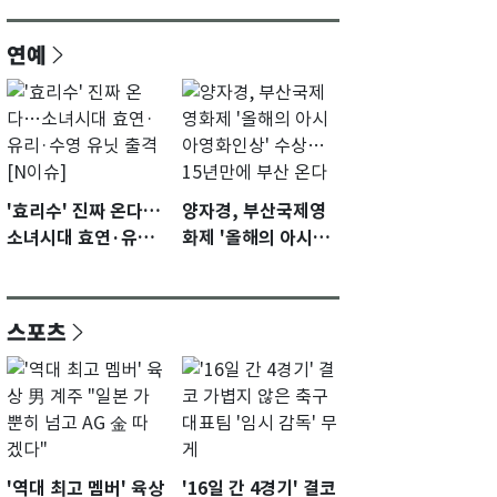
연예
'효리수' 진짜 온다…
양자경, 부산국제영
소녀시대 효연·유리·
화제 '올해의 아시아
수영 유닛 출격 [N이
영화인상' 수상…15
슈]
년만에 부산 온다
스포츠
'역대 최고 멤버' 육상
'16일 간 4경기' 결코