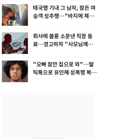
태국행 기내 그 남자, 잠든 여
승객 성추행…"바지에 체액
까지 묻었다"
회사에 불륜 소문낸 직장 동
료…경고하자 "사모님께도
말씀드리겠다"
"오빠 잠깐 집으로 와"…딸
틱톡으로 유인해 성폭행 복수
한 아빠