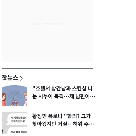
핫뉴스
"호텔서 상간남과 스킨십 나
눈 시누이 목격…제 남편이
입 다물라 하네요"
황정민 폭로녀 "합의? 그가
찾아왔지만 거절…허위 주장
다 밝힐 수 있다"