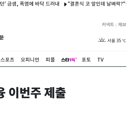
샘, 폭염에 바닥 드러내
"결혼식 코 앞인데 날벼락?"…창원 예식장
커넥트
제보
|
제주
30
℃
문
서울
35
℃
부산
31
℃
스포츠
오피니언
피플
포토
TV
대구
33
℃
인천
33
℃
융 이번주 제출
광주
32
℃
대전
35
℃
울산
30
℃
강릉
27
℃
제주
30
℃