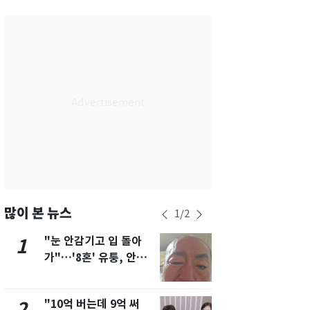
서울
35
℃
부산
31
℃
대구
33
℃
인천
33
℃
광주
32
℃
대전
35
℃
울산
30
℃
강릉
27
℃
많이 본 뉴스
1
/
2
제주
30
℃
"눈 안감기고 입 돌아
삼성전자·S
1
6
가"…'8혼' 유퉁, 안면
"주주 환원 
마비 근황 유튜브서 공
확대할 것" 
개
"10억 버는데 9억 써
펄펄 끓는 서
2
7