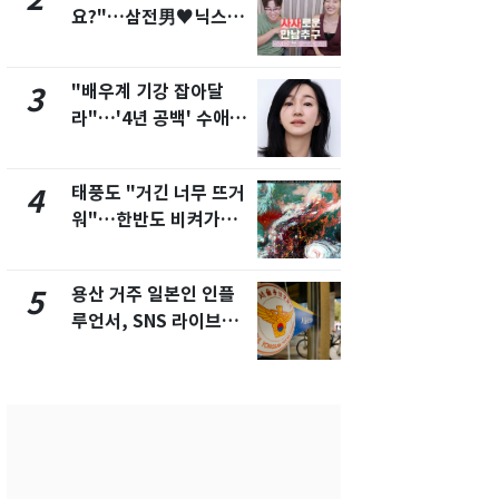
요?"…삼전男♥닉스女
돌파하나…한
3:3 단체소개팅 예능 화
폭염[오늘날
제
"배우계 기강 잡아달
SK하이닉스
3
8
라"…'4년 공백' 수애,
켓 하한가…
SNS 오픈·프로필 공개
에 시초가 
화제
태풍도 "거긴 너무 뜨거
전남광주통
4
9
워"…한반도 비켜가는
무부시장 후
'돌핀'과 '찬홈'
윤난실 지명
용산 거주 일본인 인플
[단독]"이번
5
10
루언서, SNS 라이브방
현, 토스역
송 도중 사망
울 지하철에
새겼다