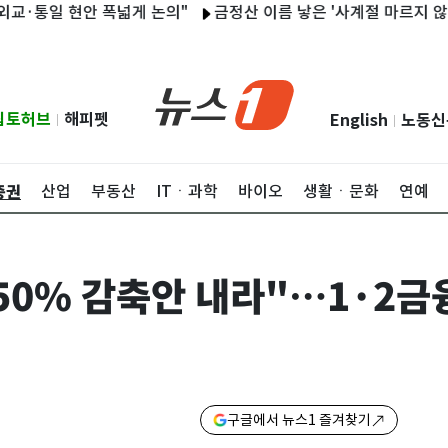
일 현안 폭넓게 논의"
금정산 이름 낳은 '사계절 마르지 않던' 금
립토허브
해피펫
English
노동신
|
|
증권
산업
부동산
ITㆍ과학
바이오
생활ㆍ문화
연예
50% 감축안 내라"…1·2금
구글에서 뉴스1 즐겨찾기