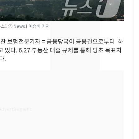
돌파하나…한낮 39도
폭염[오늘날씨]
SK하이닉스 또 프리마
8
뉴스1 ⓒ News1 이승배 기자
켓 하한가…달랑 11주
에 시초가 소동
재찬 보험전문기자 = 금융당국이 금융권으로부터 '하
 있다. 6.27 부동산 대출 규제를 통해 당초 목표치
전남광주통합특별시 정
9
다.
무부시장 후보 백승주·
윤난실 지명
[단독]"이번 역은 신논
10
현, 토스역입니다"…서
울 지하철에 토스 이름
새겼다