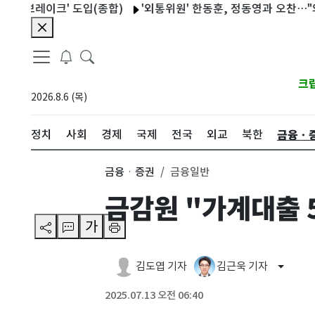
레이크' 도입(종합)
'외통위원' 한동훈, 정동영과 오찬…"외교·통
크
2026.8.6 (목)
금융ㆍ
정치
사회
경제
국제
전국
외교
북한
금융ㆍ증권
금융일반
금감원 "가계대출 
가
김도엽 기자
김근욱 기자
2025.07.13 오전 06:40