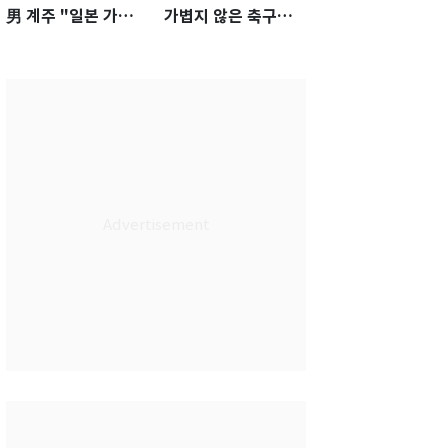
男 계주 "일본 가뿐히
가볍지 않은 축구대
넘고 AG 金 따겠다"
표팀 '임시 감독' 무게