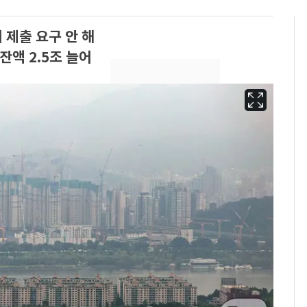
 제출 요구 안 해
잔액 2.5조 늘어
삼성전자·SK하이닉스
6
"주주 환원 의미 있게
확대할 것" 약속
펄펄 끓는 서울, 40도
7