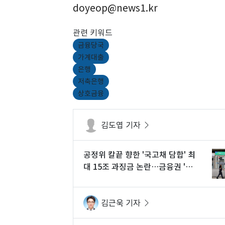
doyeop@news1.kr
관련 키워드
금융당국
가계대출
은행
저축은행
상호금융
김도엽 기자
공정위 칼끝 향한 '국고채 담합' 최
대 15조 과징금 논란…금융권 '술
렁'
김근욱 기자