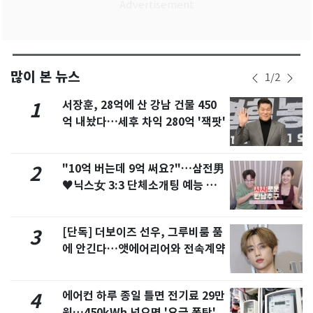
많이 본 뉴스
1
/
2
서장훈, 28억에 산 강남 건물 450
1
억 내놨다…세후 차익 280억 '잭팟'
"10억 버는데 9억 써요?"…삼전男
2
♥닉스女 3:3 단체소개팅 예능 화
제
[단독] 더보이즈 선우, 그루비룸 품
3
에 안긴다…앳에어리어와 전속계약
에어컨 하루 종일 틀면 전기료 29만
4
원…450kWh 넘으면 '요금 폭탄'