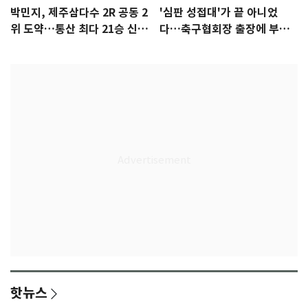
박민지, 제주삼다수 2R 공동 2
'심판 성접대'가 끝 아니었
위 도약…통산 최다 21승 신기
다…축구협회장 출장에 부인
록 도전
3회 동반 '펑펑'
핫뉴스