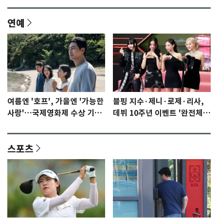
연예
여름엔 '호프', 가을엔 '가능한
블핑 지수·제니·로제·리사,
사랑'…국제영화제 수상 기대
데뷔 10주년 이벤트 '완전체'
감 [N이슈]
참석 확정…기대감 UP
스포츠