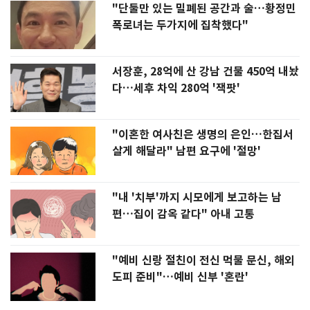
"단둘만 있는 밀폐된 공간과 술…황정민
폭로녀는 두가지에 집착했다"
서장훈, 28억에 산 강남 건물 450억 내놨
다…세후 차익 280억 '잭팟'
"이혼한 여사친은 생명의 은인…한집서
살게 해달라" 남편 요구에 '절망'
"내 '치부'까지 시모에게 보고하는 남
편…집이 감옥 같다" 아내 고통
"예비 신랑 절친이 전신 먹물 문신, 해외
도피 준비"…예비 신부 '혼란'