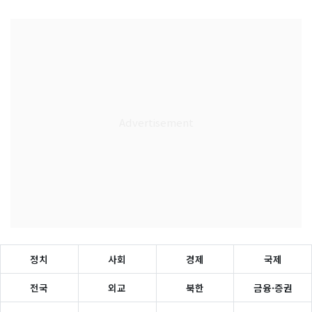
정치
사회
경제
국제
전국
외교
북한
금융·증권