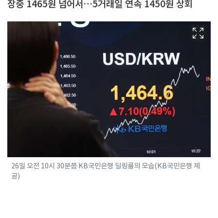
장중 1465원 넘어서…5거래일 연속 1450원 상회
26일 오전 10시 30분쯤 KB국민은행 딜링룸의 모습(KB국민은행 제
공)