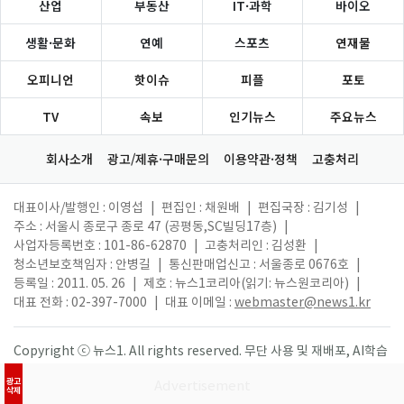
산업
부동산
IT·과학
바이오
생활·문화
연예
스포츠
연재물
오피니언
핫이슈
피플
포토
TV
속보
인기뉴스
주요뉴스
회사소개
광고/제휴·구매문의
이용약관·정책
고충처리
대표이사/발행인 : 이영섭
|
편집인 : 채원배
|
편집국장 : 김기성
|
주소 : 서울시 종로구 종로 47 (공평동,SC빌딩17층)
|
사업자등록번호 : 101-86-62870
|
고충처리인 : 김성환
|
청소년보호책임자 : 안병길
|
통신판매업신고 : 서울종로 0676호
|
등록일 : 2011. 05. 26
|
제호 : 뉴스1코리아(읽기: 뉴스원코리아)
|
대표 전화 : 02-397-7000
|
대표 이메일 :
webmaster@news1.kr
Copyright ⓒ 뉴스1. All rights reserved. 무단 사용 및 재배포, AI학습
활용 금지.
광고
삭제