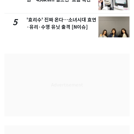
'효리수' 진짜 온다…소녀시대 효연
5
·유리·수영 유닛 출격 [N이슈]