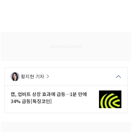
황지현 기자
캡, 업비트 상장 효과에 급등…1분 만에
34% 급등[특징코인]