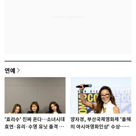
연예
'효리수' 진짜 온다…소녀시대
양자경, 부산국제영화제 '올해
효연·유리·수영 유닛 출격 [N
의 아시아영화인상' 수상…15
이슈]
년만에 부산 온다