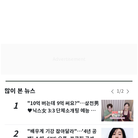
많이 본 뉴스
1
/
2
"10억 버는데 9억 써요?"…삼전男
1
♥닉스女 3:3 단체소개팅 예능 화
제
"배우계 기강 잡아달라"…'4년 공
2