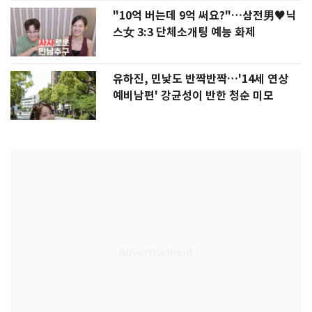
"10억 버는데 9억 써요?"…삼전男♥닉
스女 3:3 단체소개팅 예능 화제
유하진, 민낯도 반짝반짝…'14세 연상
예비남편' 강균성이 반한 청순 미모