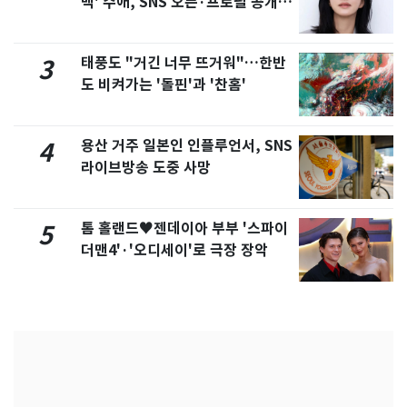
백' 수애, SNS 오픈·프로필 공개
화제
태풍도 "거긴 너무 뜨거워"…한반
3
도 비켜가는 '돌핀'과 '찬홈'
용산 거주 일본인 인플루언서, SNS
4
라이브방송 도중 사망
톰 홀랜드♥젠데이아 부부 '스파이
5
더맨4'·'오디세이'로 극장 장악