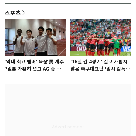
스포츠
'역대 최고 멤버' 육상 男 계주
'16일 간 4경기' 결코 가볍지
"일본 가뿐히 넘고 AG 金 따겠
않은 축구대표팀 '임시 감독'
다"
무게