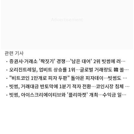
관련 기사
증권사·거래소 '짝짓기' 경쟁…'남은 대어' 2위 빗썸에 러브
콜
오리진트레일, 업비트 상승률 1위…글로벌 거래량도 韓 쏠림
[특징코인]
"비트코인 1만개로 피자 두판" 돌아온 피자데이…빗썸도 피
자 쏜다
빗썸, 거래대금 반토막에 1분기 적자 전환…코인시장 침체 여
파
빗썸, 아이스크리에이티브와 '플리마켓' 개최…수익금 일부
기부