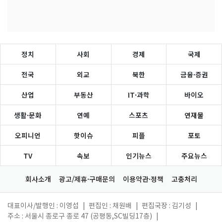
정치
사회
경제
국제
전국
외교
북한
금융·증권
산업
부동산
IT·과학
바이오
생활·문화
연예
스포츠
연재물
오피니언
핫이슈
피플
포토
TV
속보
인기뉴스
주요뉴스
회사소개
광고/제휴·구매문의
이용약관·정책
고충처리
대표이사/발행인 : 이영섭
|
편집인 : 채원배
|
편집국장 : 김기성
|
주소 : 서울시 종로구 종로 47 (공평동,SC빌딩17층)
|