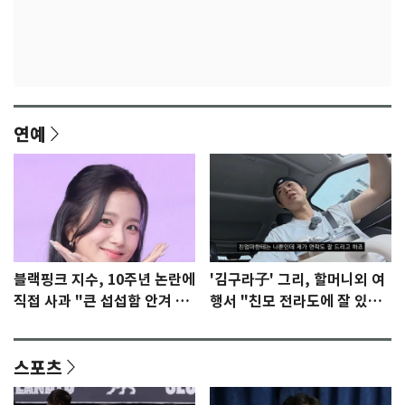
연예
블랙핑크 지수, 10주년 논란에
'김구라子' 그리, 할머니외 여
직접 사과 "큰 섭섭함 안겨 미
행서 "친모 전라도에 잘 있
안"
어"…유튜브서 언급
스포츠