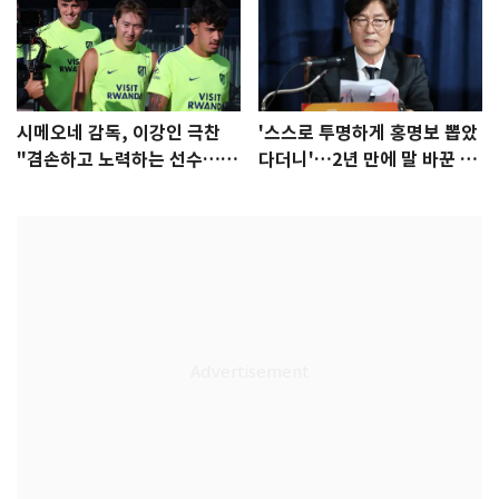
시메오네 감독, 이강인 극찬
'스스로 투명하게 홍명보 뽑았
"겸손하고 노력하는 선수…좋
다더니'…2년 만에 말 바꾼 이
은 첫인상"
임생