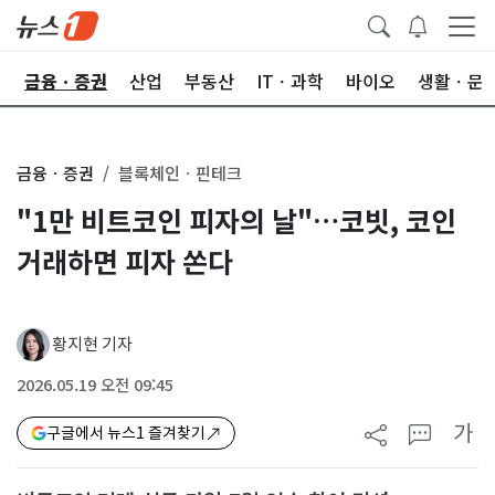
한
금융ㆍ증권
산업
부동산
ITㆍ과학
바이오
생활ㆍ문
금융ㆍ증권
블록체인ㆍ핀테크
"1만 비트코인 피자의 날"…코빗, 코인
거래하면 피자 쏜다
황지현 기자
2026.05.19 오전 09:45
가
구글에서 뉴스1 즐겨찾기