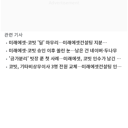
관련 기사
미래에셋-코빗 '딜' 마무리…미래에셋컨설팅 지분
92%→97%
미래에셋·코빗 승인 이후 쏠린 눈…남은 건 네이버·두나무
'금가분리' 빗장 푼 첫 사례…미래에셋, 코빗 인수가 남긴 의
미
코빗, 기타비상무이사 3명 전원 교체…미래에셋컨설팅 인사
선임 추진