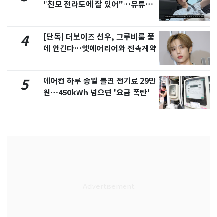
"친모 전라도에 잘 있어"…유튜브
서 언급
[단독] 더보이즈 선우, 그루비룸 품
4
에 안긴다…앳에어리어와 전속계약
에어컨 하루 종일 틀면 전기료 29만
5
원…450kWh 넘으면 '요금 폭탄'