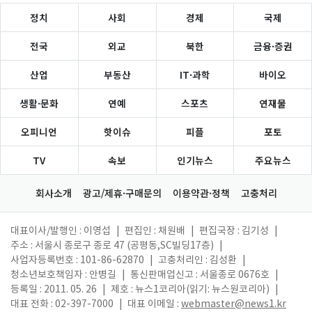
정치
사회
경제
국제
전국
외교
북한
금융·증권
산업
부동산
IT·과학
바이오
생활·문화
연예
스포츠
연재물
오피니언
핫이슈
피플
포토
TV
속보
인기뉴스
주요뉴스
회사소개
광고/제휴·구매문의
이용약관·정책
고충처리
대표이사/발행인 : 이영섭
|
편집인 : 채원배
|
편집국장 : 김기성
|
주소 : 서울시 종로구 종로 47 (공평동,SC빌딩17층)
|
사업자등록번호 : 101-86-62870
|
고충처리인 : 김성환
|
청소년보호책임자 : 안병길
|
통신판매업신고 : 서울종로 0676호
|
등록일 : 2011. 05. 26
|
제호 : 뉴스1코리아(읽기: 뉴스원코리아)
|
대표 전화 : 02-397-7000
|
대표 이메일 :
webmaster@news1.kr