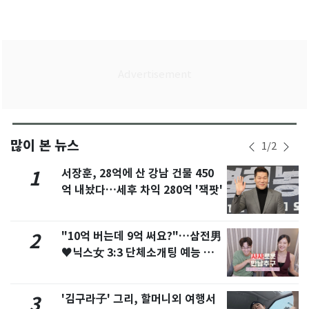
많이 본 뉴스
1
/
2
서장훈, 28억에 산 강남 건물 450
1
억 내놨다…세후 차익 280억 '잭팟'
"10억 버는데 9억 써요?"…삼전男
2
♥닉스女 3:3 단체소개팅 예능 화
제
'김구라子' 그리, 할머니외 여행서
3