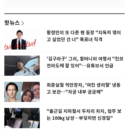
핫뉴스
황정민의 또 다른 팬 등장 "지독히 엮이
고 싶었던 건 너" 폭로녀 직격
'김구라子' 그리, 할머니외 여행서 "친모
전라도에 잘 있어"…유튜브서 언급
회춘실험 억만장자, '여친 생리혈' 냉동
고 보관…"자궁 내부 궁금해"
"출근길 지하철서 두자리 차지, 업무 보
는 100㎏ 남성…부딪히면 신경질"