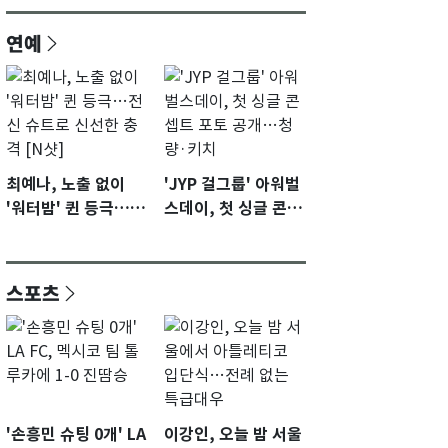
연예
최예나, 노출 없이
'JYP 걸그룹' 아워벌
'워터밤' 퀸 등극…전
스데이, 첫 싱글 콘셉
신 슈트로 신선한 충
트 포토 공개…청량·
격 [N샷]
키치
스포츠
'손흥민 슈팅 0개' LA
이강인, 오늘 밤 서울