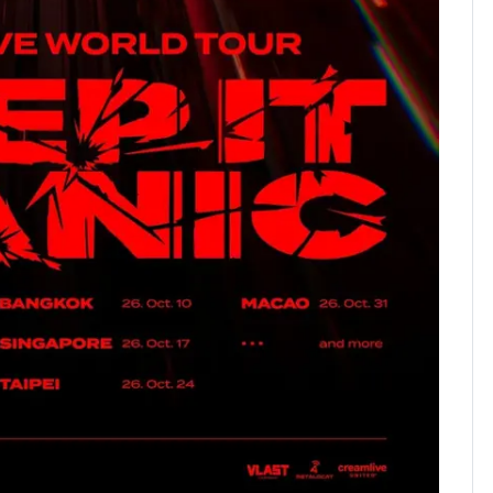
었다…축구협회장 출장
에 부인 3회 동반 '펑펑'
[단독] 경찰, '김부장'
8
제작사 회장 수사…자본
시장법 위반 의혹
13호 태풍 '돌핀' 日오
9
키나와·가고시마현 접
근…26만명 대피령
'일타강사' 남편과 아내
10
의 마지막 술자리…비극
으로 끝나버린 17년