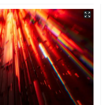
회춘실험 억만장자, '여
6
친 생리혈' 냉동고 보
관…"자궁 내부 궁금
해"
'심판 성접대'가 끝 아니
7