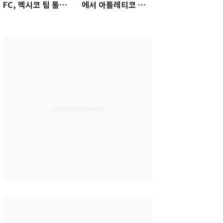
FC, 멕시코 팀 톨루
에서 아틀레티코 입
카에 1-0 진땀승
단식…전례 없는 특
급대우