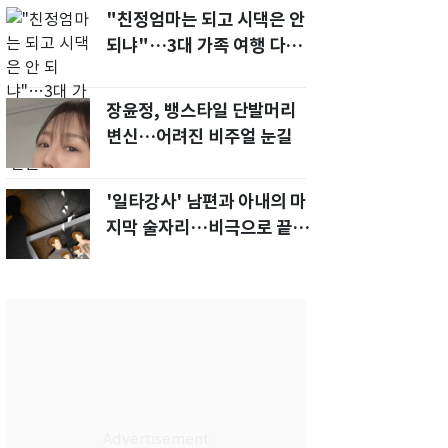
"친정엄마는 되고 시댁은 안
되냐"…3대 가족 여행 다녀
오자, 시모 '발끈'
장윤정, 뱅스타일 단발머리
변신…어려진 비주얼 눈길
'일타강사' 남편과 아내의 마
지막 술자리…비극으로 끝나
버린 17년