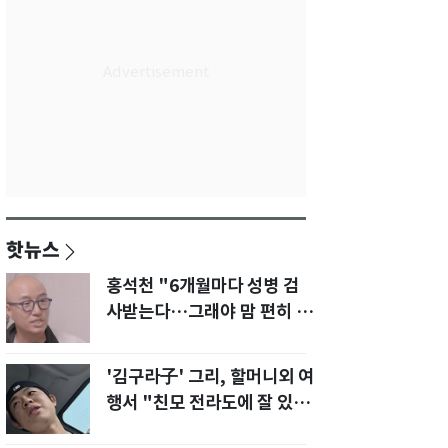
핫뉴스
홍석천 "6개월마다 성병 검
사받는다…그래야 맘 편히 성
생활" 깜짝 고백
'김구라子' 그리, 할머니외 여
행서 "친모 전라도에 잘 있
어"…유튜브서 언급