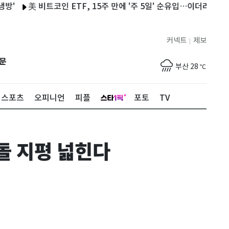
美 비트코인 ETF, 15주 만에 '주 5일' 순유입…이더리움은 5주째 '쑥
제주
28
℃
커넥트
제보
|
서울
30
℃
문
부산
28
℃
대구
32
℃
스포츠
오피니언
피플
포토
TV
인천
32
℃
광주
33
℃
돌 지평 넓힌다
대전
32
℃
울산
26
℃
강릉
22
℃
제주
28
℃
서울
30
℃