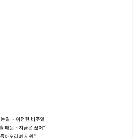
십 눈길 …여전한 비주얼
"술 때문…지금은 끊어"
고 돌아오라며 지원"