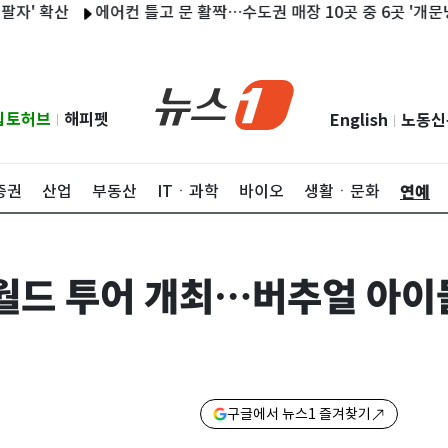
산
에어컨 틀고 문 활짝…수도권 매장 10곳 중 6곳 '개문냉방'
립토허브
해피펫
English
노동신
|
|
연예
증권
산업
부동산
ITㆍ과학
바이오
생활ㆍ문화
 월드 투어 개최…버추얼 아이
구글에서 뉴스1 즐겨찾기