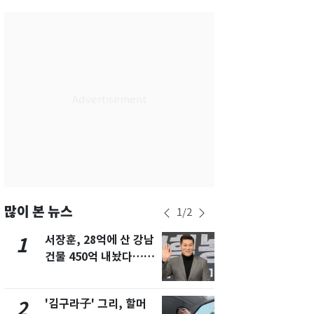
부산
28
℃
대구
32
℃
인천
32
℃
광주
33
℃
대전
32
℃
울산
26
℃
강릉
22
℃
제주
28
℃
많이 본 뉴스
1
/
2
서장훈, 28억에 산 강남
회춘실험 억만
1
6
건물 450억 내놨다…세
친 생리혈' 냉동고 보
후 차익 280억 '잭팟'
관…"자궁 
해"
'김구라子' 그리, 할머
'심판 성접대
2
7