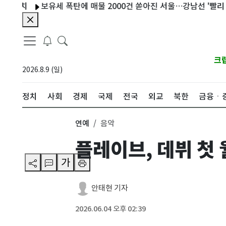
보유세 폭탄에 매물 2000건 쏟아진 서울…강남선 '빨리 팔자' 확
크
2026.8.9 (일)
정치
사회
경제
국제
전국
외교
북한
금융ㆍ
연예
음악
플레이브, 데뷔 첫
가
안태현 기자
2026.06.04 오후 02:39