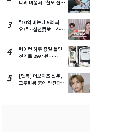
니외 여행서 "친모 전라
었다…축구
도에 잘 있어"…유튜브
에 부인 3회 
서 언급
"10억 버는데 9억 써
[단독] 경찰,
3
8
요?"…삼전男♥닉스女
제작사 회장
3:3 단체소개팅 예능 화
시장법 위반
제
에어컨 하루 종일 틀면
13호 태풍 '
4
9
전기료 29만 원…
키나와·가고
450kWh 넘으면 '요금
근…26만명
폭탄'
[단독] 더보이즈 선우,
'일타강사' 
5
10
그루비룸 품에 안긴다…
의 마지막 
앳에어리어와 전속계약
으로 끝나버린