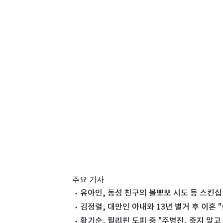
주요 기사
유아인, 동성 친구의 볼뽀뽀 시도 등 스킨
김정렬, 대만인 아내와 13년 별거 후 이혼 
황기순, 필리핀 도피 중 "주병진, 죽지 말