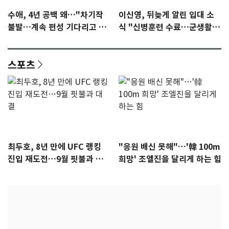
수애, 4년 공백 왜…"차기작
이신영, 뒤늦게 알린 입대 소
불발…계속 편성 기다리고 있
식 "신병훈련 수료…군생활
다"
집중"
스포츠
최두호, 8년 만에 UFC 랭킹
"응원 배신 못해"…'韓 100m
진입 재도전…9월 핏불과 대
희망' 조엘진을 달리게 하는 힘
결