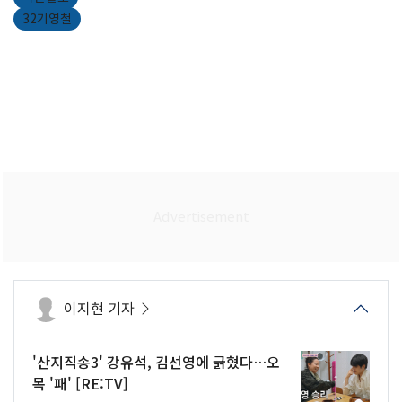
32기영철
이지현 기자
'산지직송3' 강유석, 김선영에 긁혔다…오
목 '패' [RE:TV]