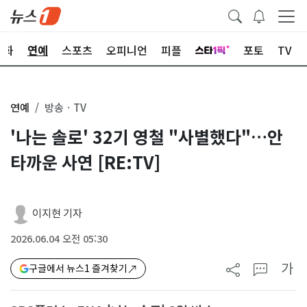
문화
연예
스포츠
오피니언
피플
포토
TV
연예
방송ㆍTV
'나는 솔로' 32기 영철 "사별했다"…안
타까운 사연 [RE:TV]
이지현 기자
2026.06.04 오전 05:30
가
구글에서 뉴스1 즐겨찾기