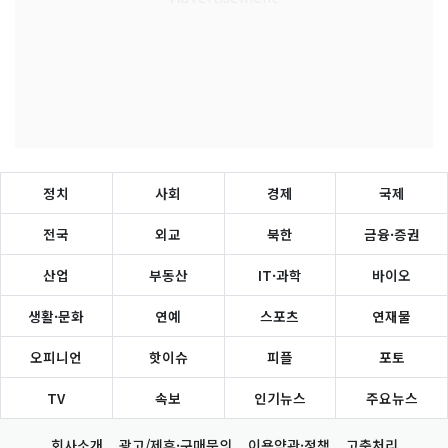
정치
사회
경제
국제
전국
외교
북한
금융·증권
산업
부동산
IT·과학
바이오
생활·문화
연예
스포츠
연재물
오피니언
핫이슈
피플
포토
TV
속보
인기뉴스
주요뉴스
회사소개
광고/제휴·구매문의
이용약관·정책
고충처리