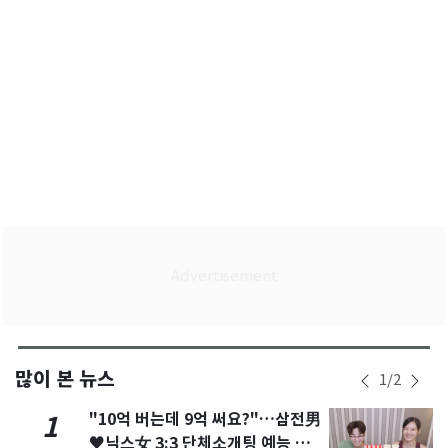
많이 본 뉴스
1
/
2
"10억 버는데 9억 써요?"…삼전男
1
♥닉스女 3:3 단체소개팅 예능 화