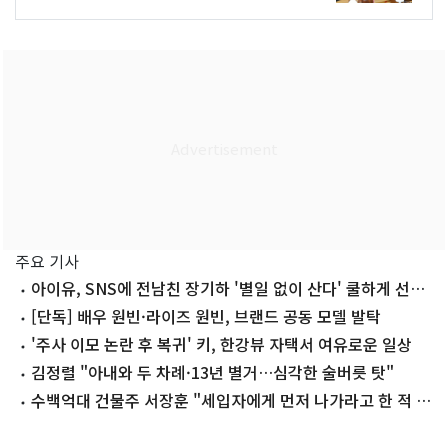
주요 기사
아이유, SNS에 전남친 장기하 '별일 없이 산다' 쿨하게 선곡
'깜짝'
[단독] 배우 원빈·라이즈 원빈, 브랜드 공동 모델 발탁
'주사 이모 논란 후 복귀' 키, 한강뷰 자택서 여유로운 일상
김정렬 "아내와 두 차례·13년 별거…심각한 술버릇 탓"
수백억대 건물주 서장훈 "세입자에게 먼저 나가라고 한 적 없
어"