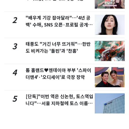
제
"배우계 기강 잡아달라"…'4년 공
2
백' 수애, SNS 오픈·프로필 공개
화제
태풍도 "거긴 너무 뜨거워"…한반
3
도 비켜가는 '돌핀'과 '찬홈'
톰 홀랜드♥젠데이아 부부 '스파이
4
더맨4'·'오디세이'로 극장 장악
[단독]"이번 역은 신논현, 토스역입
5
니다"…서울 지하철에 토스 이름
새겼다