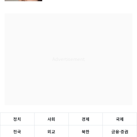
정치
사회
경제
국제
전국
외교
북한
금융·증권