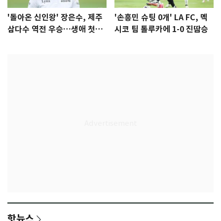
'돌아온 신인왕' 장은수, 제주
'손흥민 슈팅 0개' LA FC, 멕
삼다수 역전 우승…생애 첫승
시코 팀 톨루카에 1-0 진땀승
감격
핫뉴스