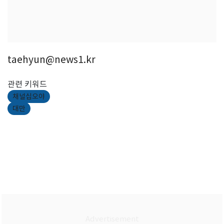
taehyun@news1.kr
관련 키워드
채널십오야
대만