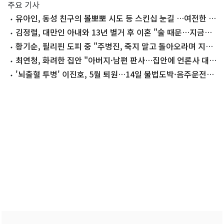
주요 기사
유아인, 동성 친구의 볼뽀뽀 시도 등 스킨십 눈길 …여전한 비
주얼
김정렬, 대만인 아내와 13년 별거 후 이혼 "술 때문…지금은
끊어"
황기순, 필리핀 도피 중 "주병진, 죽지 말고 돌아오라며 지
원"
최연청, 화려한 집안 "아버지·남편 판사…집안에 언론사 대
표·국회의원도"
'뇌출혈 투병' 이진호, 5월 퇴원…14일 불법도박·음주운전
첫 공판 참석