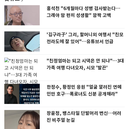
홍석천 "6개월마다 성병 검사받는다…
그래야 맘 편히 성생활" 깜짝 고백
'김구라子' 그리, 할머니외 여행서 "친모
전라도에 잘 있어"…유튜브서 언급
"친정엄마는 되고 시댁은 안 되냐"…3대
가족 여행 다녀오자, 시모 '발끈'
한정수, 황정민 응원 "얼굴 알려진 연예
인만 호구…폭로녀도 신분 공개해라"
장윤정, 뱅스타일 단발머리 변신…어려
진 비주얼 눈길