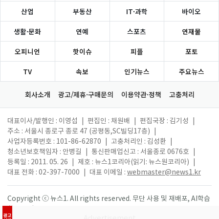
산업
부동산
IT·과학
바이오
생활·문화
연예
스포츠
연재물
오피니언
핫이슈
피플
포토
TV
속보
인기뉴스
주요뉴스
회사소개
광고/제휴·구매문의
이용약관·정책
고충처리
대표이사/발행인 : 이영섭
|
편집인 : 채원배
|
편집국장 : 김기성
|
주소 : 서울시 종로구 종로 47 (공평동,SC빌딩17층)
|
사업자등록번호 : 101-86-62870
|
고충처리인 : 김성환
|
청소년보호책임자 : 안병길
|
통신판매업신고 : 서울종로 0676호
|
등록일 : 2011. 05. 26
|
제호 : 뉴스1코리아(읽기: 뉴스원코리아)
|
대표 전화 : 02-397-7000
|
대표 이메일 :
webmaster@news1.kr
Copyright ⓒ 뉴스1. All rights reserved. 무단 사용 및 재배포, AI학습
활용 금지.
광고