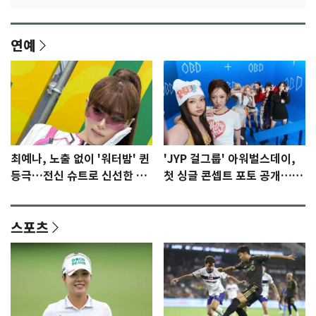
연예
최예나, 노출 없이 '워터밤' 퀸
'JYP 걸그룹' 아워벌스데이,
등극…전신 슈트로 신선한 충
첫 싱글 콘셉트 포토 공개…청
격 [N샷]
량·키치
스포츠