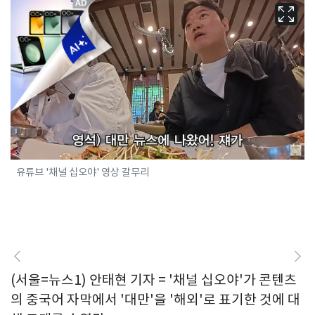
유튜브 '채널 십오야' 영상 갈무리
(서울=뉴스1) 안태현 기자 = '채널 십오야'가 콘텐츠
의 중국어 자막에서 '대만'을 '해외'로 표기한 것에 대