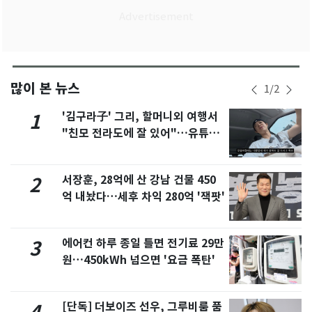
많이 본 뉴스
1
/
2
'김구라子' 그리, 할머니외 여행서
1
"친모 전라도에 잘 있어"…유튜브
서 언급
서장훈, 28억에 산 강남 건물 450
2
억 내놨다…세후 차익 280억 '잭팟'
에어컨 하루 종일 틀면 전기료 29만
3
원…450kWh 넘으면 '요금 폭탄'
[단독] 더보이즈 선우, 그루비룸 품