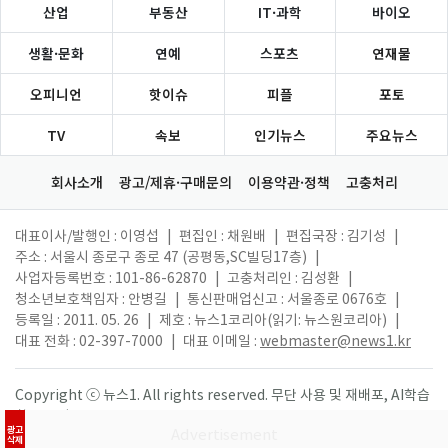
산업
부동산
IT·과학
바이오
생활·문화
연예
스포츠
연재물
오피니언
핫이슈
피플
포토
TV
속보
인기뉴스
주요뉴스
회사소개
광고/제휴·구매문의
이용약관·정책
고충처리
대표이사/발행인 : 이영섭
|
편집인 : 채원배
|
편집국장 : 김기성
|
주소 : 서울시 종로구 종로 47 (공평동,SC빌딩17층)
|
사업자등록번호 : 101-86-62870
|
고충처리인 : 김성환
|
청소년보호책임자 : 안병길
|
통신판매업신고 : 서울종로 0676호
|
등록일 : 2011. 05. 26
|
제호 : 뉴스1코리아(읽기: 뉴스원코리아)
|
대표 전화 : 02-397-7000
|
대표 이메일 :
webmaster@news1.kr
Copyright ⓒ 뉴스1. All rights reserved. 무단 사용 및 재배포, AI학습
활용 금지.
광고
삭제