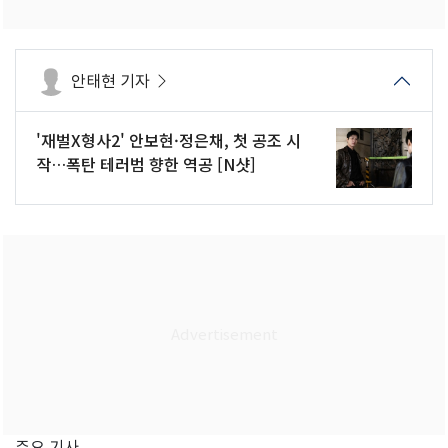
안태현 기자
'재벌X형사2' 안보현·정은채, 첫 공조 시
작…폭탄 테러범 향한 역공 [N샷]
주요 기사