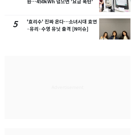
원…450kWh 넘으면 '요금 폭탄'
'효리수' 진짜 온다…소녀시대 효연
5
·유리·수영 유닛 출격 [N이슈]