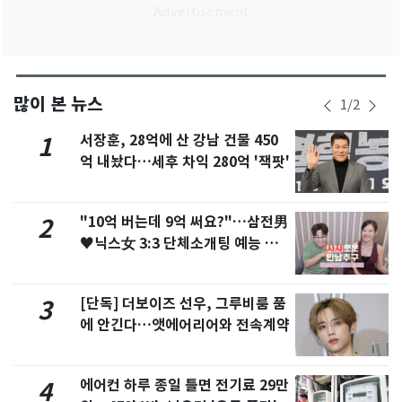
많이 본 뉴스
1
/
2
서장훈, 28억에 산 강남 건물 450
1
억 내놨다…세후 차익 280억 '잭팟'
"10억 버는데 9억 써요?"…삼전男
2
♥닉스女 3:3 단체소개팅 예능 화
제
[단독] 더보이즈 선우, 그루비룸 품
3
에 안긴다…앳에어리어와 전속계약
에어컨 하루 종일 틀면 전기료 29만
4