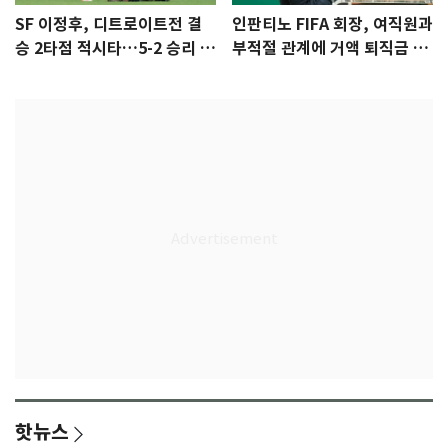
SF 이정후, 디트로이트전 결
인판티노 FIFA 회장, 여직원과
승 2타점 적시타…5-2 승리 견
부적절 관계에 거액 퇴직금 지
인
급 논란
핫뉴스