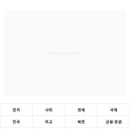
정치
사회
경제
국제
전국
외교
북한
금융·증권