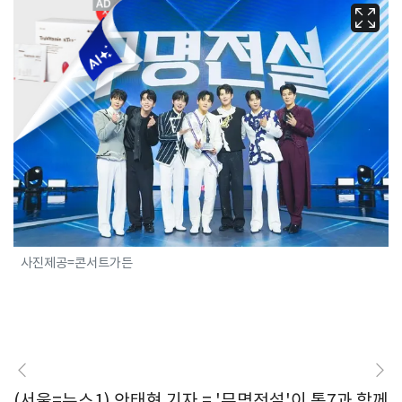
사진제공=콘서트가든
(서울=뉴스1) 안태현 기자 = '무명전설'이 톱7과 함께