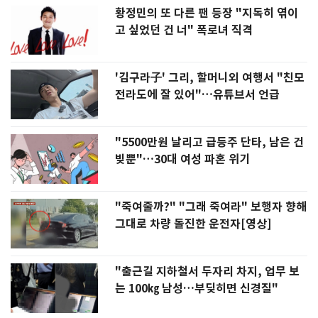
황정민의 또 다른 팬 등장 "지독히 엮이
고 싶었던 건 너" 폭로녀 직격
'김구라子' 그리, 할머니외 여행서 "친모
전라도에 잘 있어"…유튜브서 언급
"5500만원 날리고 급등주 단타, 남은 건
빚뿐"…30대 여성 파혼 위기
"죽여줄까?" "그래 죽여라" 보행자 향해
그대로 차량 돌진한 운전자[영상]
"출근길 지하철서 두자리 차지, 업무 보
는 100㎏ 남성…부딪히면 신경질"