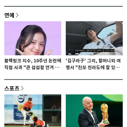
연예
블랙핑크 지수, 10주년 논란에
'김구라子' 그리, 할머니외 여
직접 사과 "큰 섭섭함 안겨 미
행서 "친모 전라도에 잘 있
안"
어"…유튜브서 언급
스포츠