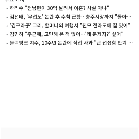
하리수 "전남편이 30억 날려서 이혼? 사실 아냐"
김선태, '무섭노' 논란 후 수척 근황…충주시장까지 "돌아올
생각 없냐?"
'김구라子' 그리, 할머니외 여행서 "친모 전라도에 잘 있어"
김민하 "주근깨, 고민해 본 적 없어…'왜 문제지?' 싶어"
블랙핑크 지수, 10주년 논란에 직접 사과 "큰 섭섭함 안겨 미
안"