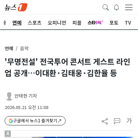
문화
연예
스포츠
오피니언
피플
포토
TV
연예
음악
'무명전설' 전국투어 콘서트 게스트 라인
업 공개…이대환·김태웅·김한율 등
안태현 기자
2026.05.21 오전 11:08
가
구글에서 뉴스1 즐겨찾기
X