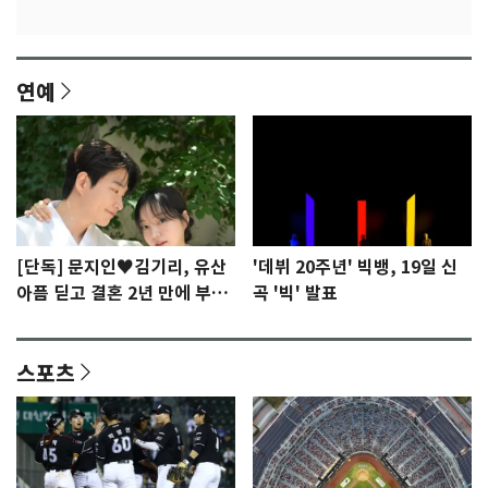
연예
[단독] 문지인♥김기리, 유산
'데뷔 20주년' 빅뱅, 19일 신
아픔 딛고 결혼 2년 만에 부모
곡 '빅' 발표
됐다…7일 득남
스포츠