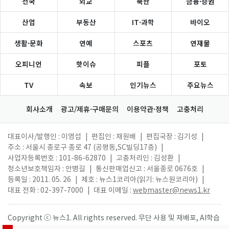
전국
외교
북한
금융·증권
산업
부동산
IT·과학
바이오
생활·문화
연예
스포츠
연재물
오피니언
핫이슈
피플
포토
TV
속보
인기뉴스
주요뉴스
회사소개
광고/제휴·구매문의
이용약관·정책
고충처리
대표이사/발행인 : 이영섭
|
편집인 : 채원배
|
편집국장 : 김기성
|
주소 : 서울시 종로구 종로 47 (공평동,SC빌딩17층)
|
사업자등록번호 : 101-86-62870
|
고충처리인 : 김성환
|
청소년보호책임자 : 안병길
|
통신판매업신고 : 서울종로 0676호
|
등록일 : 2011. 05. 26
|
제호 : 뉴스1코리아(읽기: 뉴스원코리아)
|
대표 전화 : 02-397-7000
|
대표 이메일 :
webmaster@news1.kr
Copyright ⓒ 뉴스1. All rights reserved. 무단 사용 및 재배포, AI학습
활용 금지.