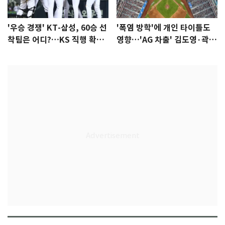
'우승 경쟁' KT-삼성, 60승 선
'폭염 방학'에 개인 타이틀도
착팀은 어디?…KS 직행 확률
영향…'AG 차출' 김도영·곽빈
77.8%
울상