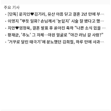
주요 기사
[단독] 문지인♥김기리, 유산 아픔 딛고 결혼 2년 만에 부모
됐다…7일 득남
이영지 "뿌듯 일화? 손님께서 '눈밑지' 시술 잘 됐다고 했을
때"
지안♥엄정욱, 결혼 발표 후 쏟아진 축하 "나쁜 소식 없을 예
정"
황재균, '추노' 그 자체…야윈 얼굴로 "야간 러닝 갈 사람?"
'거꾸로 달린 태극기'에 분노했던 김희철, 하루 만에 사과…
왜