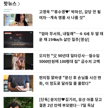
핫뉴스
고영욱 "'류수영♥' 박하선, 감당 안 될
여자…계속 명품 사 나를 것"
"엄마 무서워, 내릴래"…4·6세 두 딸 태
운 채 194㎞/h 살인 질주[영상]
오지헌 "父 90년대 일타강사…월수입
5000만원에 100평대 집" 금수저 고백
편의점 알바생 "문신 후 손님들 시선 변
화, 이 정도로 달라질 줄 몰랐다"
[단독] 문지인♥김기리, 유산 아픔 딛고
결혼 2년 만에 부모됐다…7일 득남