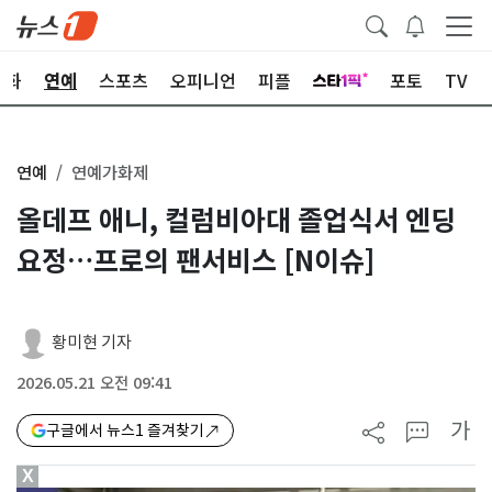
문화
연예
스포츠
오피니언
피플
포토
TV
연예
연예가화제
올데프 애니, 컬럼비아대 졸업식서 엔딩
요정…프로의 팬서비스 [N이슈]
황미현 기자
2026.05.21 오전 09:41
가
구글에서 뉴스1 즐겨찾기
X