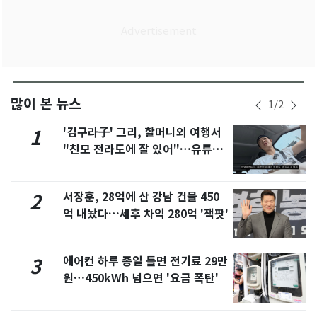
많이 본 뉴스
1
/
2
'김구라子' 그리, 할머니외 여행서
1
"친모 전라도에 잘 있어"…유튜브
서 언급
서장훈, 28억에 산 강남 건물 450
2
억 내놨다…세후 차익 280억 '잭팟'
에어컨 하루 종일 틀면 전기료 29만
3
원…450kWh 넘으면 '요금 폭탄'