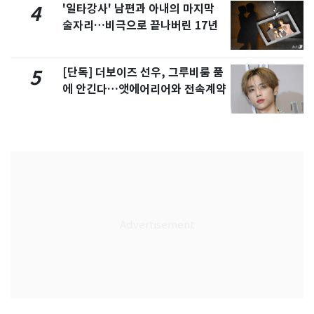
'일타강사' 남편과 아내의 마지막
4
술자리…비극으로 끝나버린 17년
[단독] 더보이즈 선우, 그루비룸 품
5
에 안긴다…앳에어리어와 전속계약