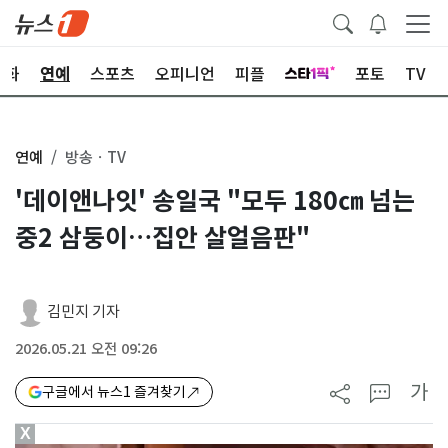
문화
연예
스포츠
오피니언
피플
포토
TV
연예
방송ㆍTV
'데이앤나잇' 송일국 "모두 180㎝ 넘는
중2 삼둥이…집안 살얼음판"
김민지 기자
2026.05.21 오전 09:26
가
구글에서 뉴스1 즐겨찾기
X