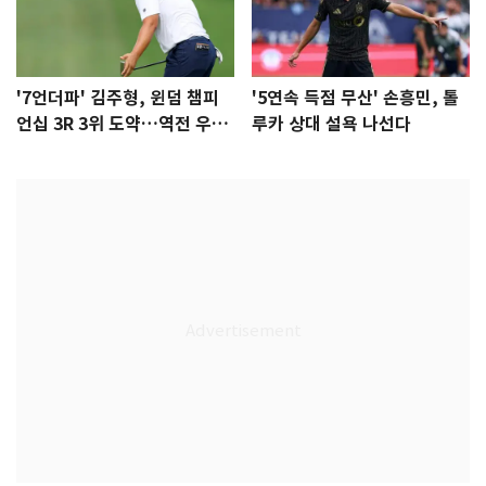
'7언더파' 김주형, 윈덤 챔피
'5연속 득점 무산' 손흥민, 톨
언십 3R 3위 도약…역전 우승
루카 상대 설욕 나선다
정조준(종합)