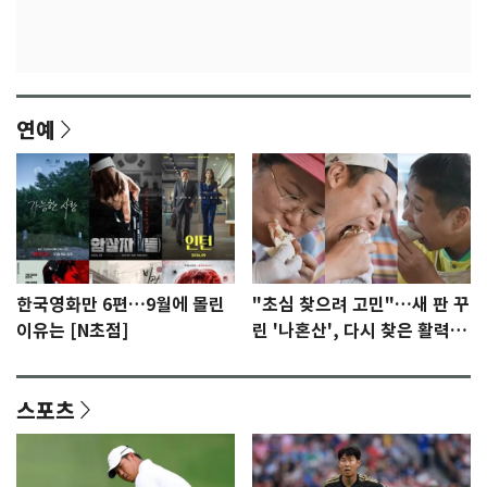
연예
한국영화만 6편…9월에 몰린
"초심 찾으려 고민"…새 판 꾸
이유는 [N초점]
린 '나혼산', 다시 찾은 활력
[N초점]
스포츠