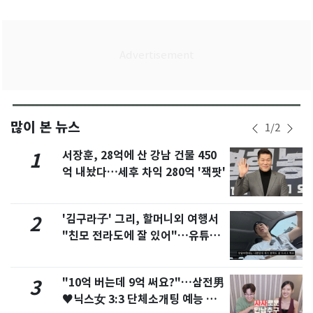
많이 본 뉴스
1
/
2
서장훈, 28억에 산 강남 건물 450
1
억 내놨다…세후 차익 280억 '잭팟'
'김구라子' 그리, 할머니외 여행서
2
"친모 전라도에 잘 있어"…유튜브
서 언급
"10억 버는데 9억 써요?"…삼전男
3
♥닉스女 3:3 단체소개팅 예능 화