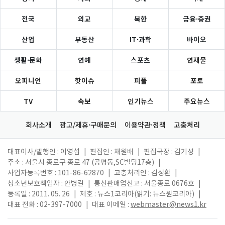
전국
외교
북한
금융·증권
산업
부동산
IT·과학
바이오
생활·문화
연예
스포츠
연재물
오피니언
핫이슈
피플
포토
TV
속보
인기뉴스
주요뉴스
회사소개
광고/제휴·구매문의
이용약관·정책
고충처리
대표이사/발행인 : 이영섭
|
편집인 : 채원배
|
편집국장 : 김기성
|
주소 : 서울시 종로구 종로 47 (공평동,SC빌딩17층)
|
사업자등록번호 : 101-86-62870
|
고충처리인 : 김성환
|
청소년보호책임자 : 안병길
|
통신판매업신고 : 서울종로 0676호
|
등록일 : 2011. 05. 26
|
제호 : 뉴스1코리아(읽기: 뉴스원코리아)
|
대표 전화 : 02-397-7000
|
대표 이메일 :
webmaster@news1.kr