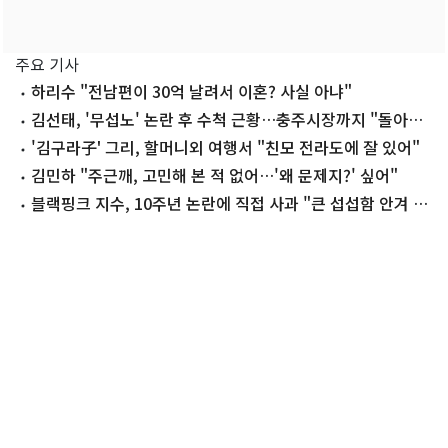
주요 기사
하리수 "전남편이 30억 날려서 이혼? 사실 아냐"
김선태, '무섭노' 논란 후 수척 근황…충주시장까지 "돌아올
생각 없냐?"
'김구라子' 그리, 할머니외 여행서 "친모 전라도에 잘 있어"
김민하 "주근깨, 고민해 본 적 없어…'왜 문제지?' 싶어"
블랙핑크 지수, 10주년 논란에 직접 사과 "큰 섭섭함 안겨 미
안"