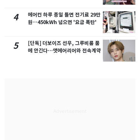
제
에어컨 하루 종일 틀면 전기료 29만
4
원…450kWh 넘으면 '요금 폭탄'
[단독] 더보이즈 선우, 그루비룸 품
5
에 안긴다…앳에어리어와 전속계약