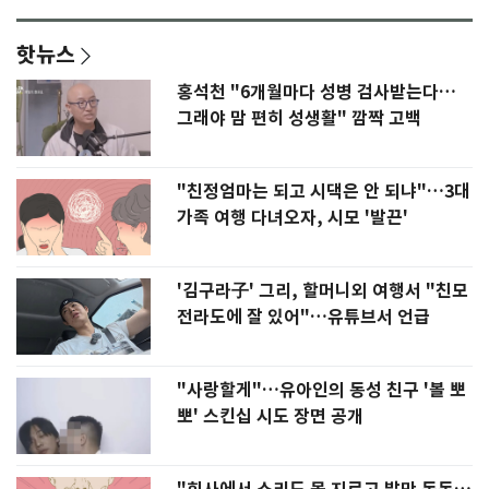
핫뉴스
홍석천 "6개월마다 성병 검사받는다…
그래야 맘 편히 성생활" 깜짝 고백
"친정엄마는 되고 시댁은 안 되냐"…3대
가족 여행 다녀오자, 시모 '발끈'
'김구라子' 그리, 할머니외 여행서 "친모
전라도에 잘 있어"…유튜브서 언급
"사랑할게"…유아인의 동성 친구 '볼 뽀
뽀' 스킨십 시도 장면 공개