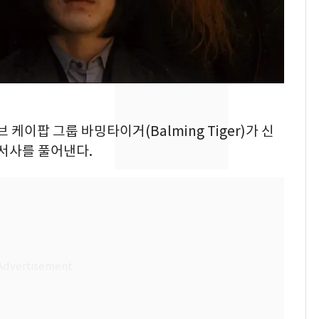
의실에 남자가 있어
요"…경찰 수사
전남광주 화정역 인근서
8
교통사고로 40대 심정
지…6명 부상
[단독]중수청 가는 검찰
9
 케이팝 그룹 바밍타이거(Balming Tiger)가 신
수사관 경력 합산 추
서사를 풀어낸다.
진…법무사·집행관 '혜
택' 유지
축구협회, 외국인 심판
10
들 10여명 대상 '성 접
대' 의혹…월드컵·올림
픽 예선 등