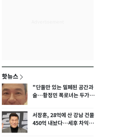
핫뉴스
"단둘만 있는 밀폐된 공간과
술…황정민 폭로녀는 두가지
에 집착했다"
서장훈, 28억에 산 강남 건물
450억 내놨다…세후 차익
280억 '잭팟'