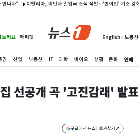
"
이탈리아, 이민자 밀입국 조직 적발…'반이민' 기조 강화
'
립토허브
해피펫
English
노동신
|
|
연예
증권
산업
부동산
ITㆍ과학
바이오
생활ㆍ문화
2집 선공개 곡 '고진감래' 발
구글에서 뉴스1 즐겨찾기