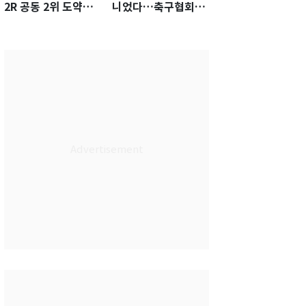
2R 공동 2위 도약…
니었다…축구협회장
통산 최다 21승 신기
출장에 부인 3회 동반
록 도전
'펑펑'