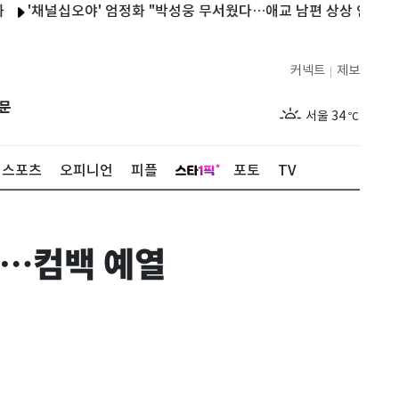
채널십오야' 엄정화 "박성웅 무서웠다…애교 남편 상상 안 됐다"
서
커넥트
제보
|
제주
29
℃
문
서울
34
℃
부산
29
℃
스포츠
오피니언
피플
포토
TV
대구
34
℃
인천
34
℃
표…컴백 예열
광주
34
℃
대전
35
℃
울산
29
℃
강릉
28
℃
제주
29
℃