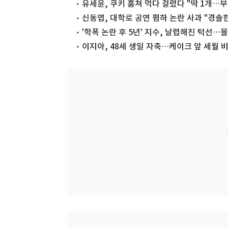
유세윤, 쿠키 훔쳐 먹다 걸렸다 "딱 1개…
신동엽, 대학로 공연 폄하 논란 사과 "경솔한
'학폭 논란 후 5년' 지수, 날렵해진 턱선
이지아, 48세 생일 자축…케이크 앞 세월 