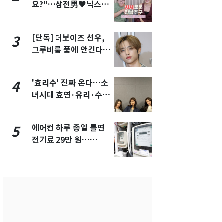
요?"…삼전男♥닉스女
의실에 남자
3:3 단체소개팅 예능 화
요"…경찰 
제
[단독] 더보이즈 선우,
전남광주 화
3
8
그루비룸 품에 안긴다…
교통사고로 
앳에어리어와 전속계약
지…6명 부
'효리수' 진짜 온다…소
[단독]중수
4
9
녀시대 효연·유리·수영
수사관 경력
유닛 출격 [N이슈]
진…법무사·
택' 유지
에어컨 하루 종일 틀면
축구협회, 
5
10
전기료 29만 원…
들 10여명 대
450kWh 넘으면 '요금
대' 의혹…
폭탄'
픽 예선 등