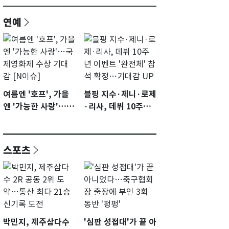
연예
여름엔 '호프', 가을
블핑 지수·제니·로제
엔 '가능한 사랑'…국
·리사, 데뷔 10주년
제영화제 수상 기대
이벤트 '완전체' 참석
감 [N이슈]
확정…기대감 UP
스포츠
박민지, 제주삼다수
'심판 성접대'가 끝 아