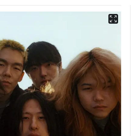
13호 태풍 '돌핀' 日오
6
키나와·가고시마현 접
근…26만명 대피령
"캐리비안 베이 여자 탈
7