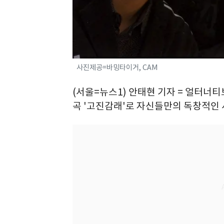
사진제공=바밍타이거, CAM
(서울=뉴스1) 안태현 기자 = 얼터너티브
곡 '고진감래'로 자신들만의 독창적인 