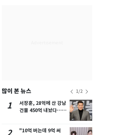
서울
34
℃
부산
29
℃
대구
34
℃
인천
34
℃
광주
34
℃
대전
35
℃
울산
29
℃
강릉
28
℃
많이 본 뉴스
1
/
2
제주
29
℃
서장훈, 28억에 산 강남
13호 태풍 '
1
6
건물 450억 내놨다…세
키나와·가고
후 차익 280억 '잭팟'
근…26만명
"10억 버는데 9억 써
"캐리비안 
2
7