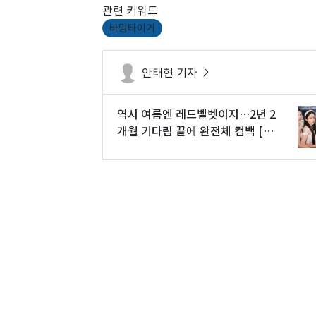
관련 키워드
바밍타이거
안태현 기자
역시 여름엔 레드벨벳이지…2년 2
개월 기다림 끝에 완전체 컴백 [N
초점]