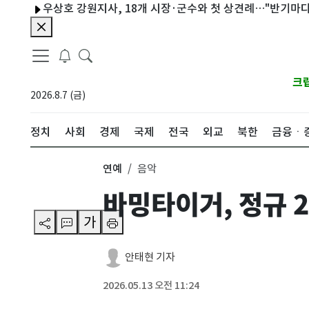
우상호 강원지사, 18개 시장·군수와 첫 상견례…"반기마다 만나자
크
2026.8.7 (금)
정치
사회
경제
국제
전국
외교
북한
금융ㆍ
연예
음악
바밍타이거, 정규 
가
안태현 기자
2026.05.13 오전 11:24