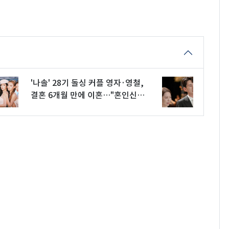
'나솔' 28기 돌싱 커플 영자·영철,
결혼 6개월 만에 이혼…"혼인신고
는 안 해"