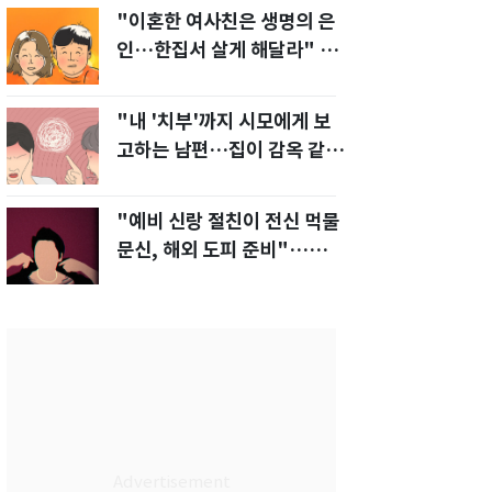
"이혼한 여사친은 생명의 은
인…한집서 살게 해달라" 남
편 요구에 '절망'
"내 '치부'까지 시모에게 보
고하는 남편…집이 감옥 같
다" 아내 고통
"예비 신랑 절친이 전신 먹물
문신, 해외 도피 준비"…예비
신부 '혼란'