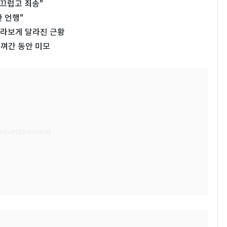
부끄럽고 죄송"
 언행"
…몰라보게 달라진 근황
비껴간 동안 미모