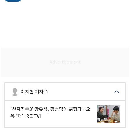
이지현 기자
'산지직송3' 강유석, 김선영에 긁혔다…오
목 '패' [RE:TV]