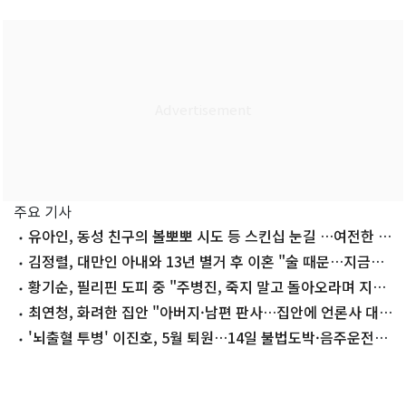
주요 기사
유아인, 동성 친구의 볼뽀뽀 시도 등 스킨십 눈길 …여전한 비
주얼
김정렬, 대만인 아내와 13년 별거 후 이혼 "술 때문…지금은
끊어"
황기순, 필리핀 도피 중 "주병진, 죽지 말고 돌아오라며 지
원"
최연청, 화려한 집안 "아버지·남편 판사…집안에 언론사 대
표·국회의원도"
'뇌출혈 투병' 이진호, 5월 퇴원…14일 불법도박·음주운전
첫 공판 참석