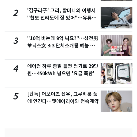
'김구라子' 그리, 할머니외 여행서
2
"친모 전라도에 잘 있어"…유튜브
서 언급
"10억 버는데 9억 써요?"…삼전男
3
♥닉스女 3:3 단체소개팅 예능 화
제
에어컨 하루 종일 틀면 전기료 29만
4
원…450kWh 넘으면 '요금 폭탄'
[단독] 더보이즈 선우, 그루비룸 품
5
에 안긴다…앳에어리어와 전속계약