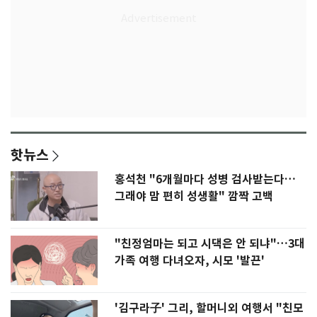
핫뉴스
홍석천 "6개월마다 성병 검사받는다…
그래야 맘 편히 성생활" 깜짝 고백
"친정엄마는 되고 시댁은 안 되냐"…3대
가족 여행 다녀오자, 시모 '발끈'
'김구라子' 그리, 할머니외 여행서 "친모