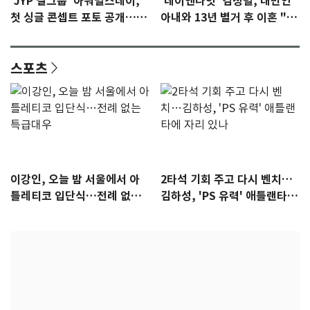
'JYP 걸그룹' 아워벌스데이,
'데이앤나잇' 김정렬, 대만인
첫 싱글 콘셉트 포토 공개…청
아내와 13년 별거 후 이혼 "술
량·키치
때문…지금은 끊어"
스포츠
이강인, 오늘 밤 서울에서 아
2타석 기회 주고 다시 벤치…
틀레티코 입단식…전례 없는
김하성, 'PS 유력' 애틀랜타에
특급대우
자리 있나