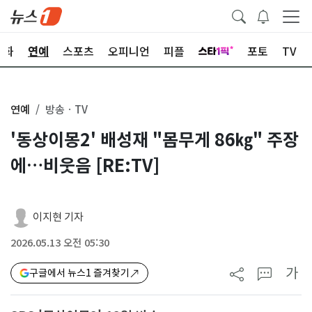
문화
연예
스포츠
오피니언
피플
포토
TV
연예
방송ㆍTV
'동상이몽2' 배성재 "몸무게 86㎏" 주장
에…비웃음 [RE:TV]
이지현 기자
2026.05.13 오전 05:30
가
구글에서 뉴스1 즐겨찾기