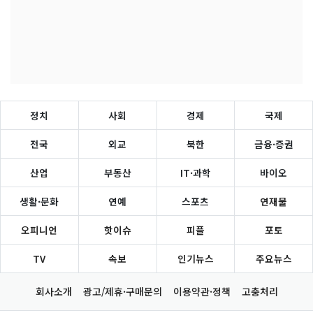
정치
사회
경제
국제
전국
외교
북한
금융·증권
산업
부동산
IT·과학
바이오
생활·문화
연예
스포츠
연재물
오피니언
핫이슈
피플
포토
TV
속보
인기뉴스
주요뉴스
회사소개
광고/제휴·구매문의
이용약관·정책
고충처리