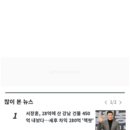
많이 본 뉴스
1
/
2
서장훈, 28억에 산 강남 건물 450
1
억 내놨다…세후 차익 280억 '잭팟'