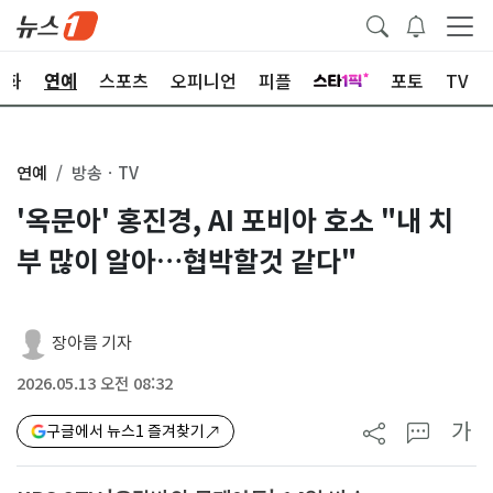
문화
연예
스포츠
오피니언
피플
포토
TV
연예
방송ㆍTV
'옥문아' 홍진경, AI 포비아 호소 "내 치
부 많이 알아…협박할것 같다"
장아름 기자
2026.05.13 오전 08:32
가
구글에서 뉴스1 즐겨찾기