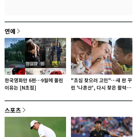
연예
한국영화만 6편…9월에 몰린
"초심 찾으려 고민"…새 판 꾸
이유는 [N초점]
린 '나혼산', 다시 찾은 활력
[N초점]
스포츠