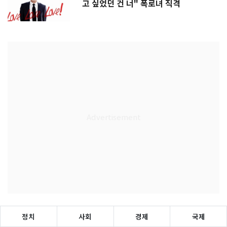
고 싶었던 건 너" 폭로녀 직격
정치
사회
경제
국제