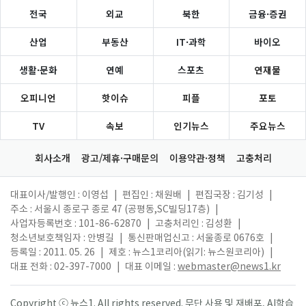
전국
외교
북한
금융·증권
산업
부동산
IT·과학
바이오
생활·문화
연예
스포츠
연재물
오피니언
핫이슈
피플
포토
TV
속보
인기뉴스
주요뉴스
회사소개
광고/제휴·구매문의
이용약관·정책
고충처리
대표이사/발행인 : 이영섭
|
편집인 : 채원배
|
편집국장 : 김기성
|
주소 : 서울시 종로구 종로 47 (공평동,SC빌딩17층)
|
사업자등록번호 : 101-86-62870
|
고충처리인 : 김성환
|
청소년보호책임자 : 안병길
|
통신판매업신고 : 서울종로 0676호
|
등록일 : 2011. 05. 26
|
제호 : 뉴스1코리아(읽기: 뉴스원코리아)
|
대표 전화 : 02-397-7000
|
대표 이메일 :
webmaster@news1.kr
Copyright ⓒ 뉴스1. All rights reserved. 무단 사용 및 재배포, AI학습