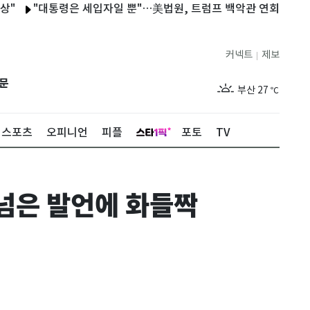
대통령은 세입자일 뿐"…美법원, 트럼프 백악관 연회장 건설에 또 제
제주
28
℃
커넥트
제보
|
서울
30
℃
문
부산
27
℃
대구
28
℃
스포츠
오피니언
피플
포토
TV
인천
29
℃
광주
29
℃
넘은 발언에 화들짝
대전
27
℃
울산
27
℃
강릉
25
℃
제주
28
℃
서울
30
℃