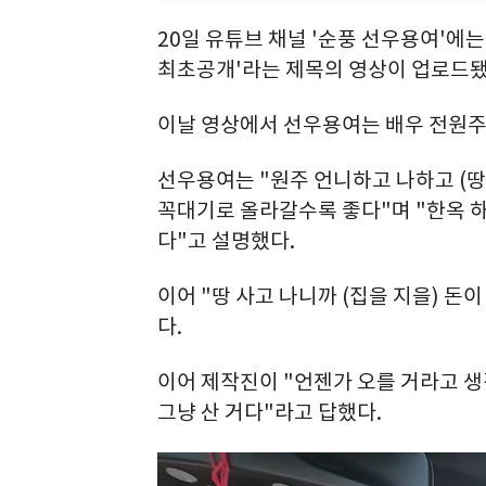
20일 유튜브 채널 '순풍 선우용여'에는 
최초공개'라는 제목의 영상이 업로드됐
이날 영상에서 선우용여는 배우 전원주와
선우용여는 "원주 언니하고 나하고 (땅
꼭대기로 올라갈수록 좋다"며 "한옥 
다"고 설명했다.
이어 "땅 사고 나니까 (집을 지을) 돈
다.
이어 제작진이 "언젠가 오를 거라고 
그냥 산 거다"라고 답했다.