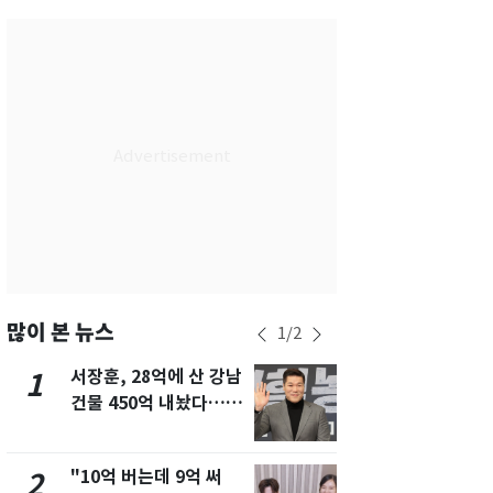
부산
27
℃
대구
28
℃
인천
29
℃
광주
29
℃
대전
27
℃
울산
27
℃
강릉
25
℃
제주
28
℃
많이 본 뉴스
1
/
2
서장훈, 28억에 산 강남
13호 태풍 '
1
6
건물 450억 내놨다…세
키나와·가고
후 차익 280억 '잭팟'
근…26만명
"10억 버는데 9억 써
"캐리비안 
2
7