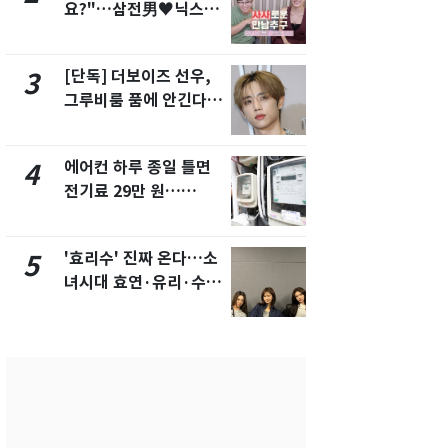
요?"…삼전男♥닉스女
의실에 남자
3:3 단체소개팅 예능 화
요"…경찰 
제
[단독] 더보이즈 선우,
[단독]중수
3
8
그루비룸 품에 안긴다…
수사관 경력
앳에어리어와 전속계약
진…법무사·
택' 유지
에어컨 하루 종일 틀면
전남광주 화
4
9
전기료 29만 원…
교통사고로 
450kWh 넘으면 '요금
지…6명 부
폭탄'
'효리수' 진짜 온다…소
축구협회, 
5
10
녀시대 효연·유리·수영
들 10여명 대
유닛 출격 [N이슈]
대' 의혹…
픽 예선 등