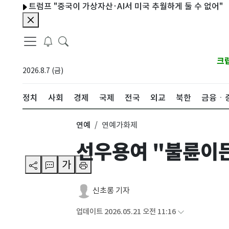
트럼프 "중국이 가상자산·AI서 미국 추월하게 둘 수 없어"
UAE 
크
2026.8.7 (금)
정치
사회
경제
국제
전국
외교
북한
금융ㆍ
연예
연예가화제
선우용여 "불륜이든
가
신초롱 기자
업데이트 2026.05.21 오전 11:16