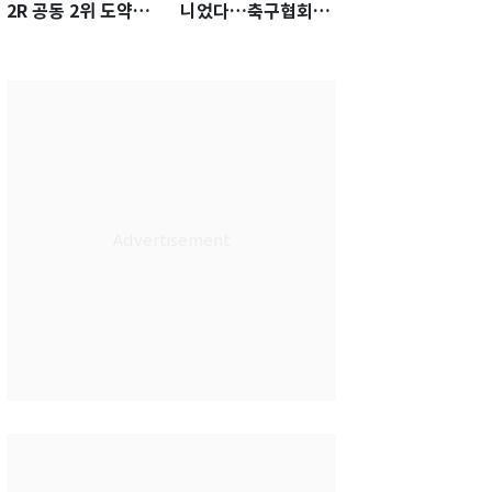
2R 공동 2위 도약…
니었다…축구협회장
통산 최다 21승 신기
출장에 부인 3회 동반
록 도전
'펑펑'