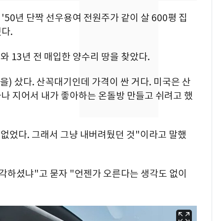
의실에 남자가 있어
요"…경찰 수사
'50년 단짝 선우용여 전원주가 같이 살 600평 집
다.
[단독]중수청 가는 검찰
8
수사관 경력 합산 추
 13년 전 매입한 양수리 땅을 찾았다.
진…법무사·집행관 '혜
택' 유지
을) 샀다. 산꼭대기인데 가격이 싼 거다. 미국은 산
전남광주 화정역 인근서
9
교통사고로 40대 심정
하나 지어서 내가 좋아하는 온돌방 만들고 쉬려고 했
지…6명 부상
축구협회, 외국인 심판
10
이 없었다. 그래서 그냥 내버려뒀던 것"이라고 말했
들 10여명 대상 '성 접
대' 의혹…월드컵·올림
픽 예선 등
생각하셨냐"고 묻자 "언젠가 오른다는 생각도 없이