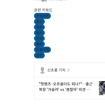
관련 키워드
선우용여
출산
결혼
임신
무례
불륜
두물머리
양평
신초롱 기자
"핫팬츠·오프숄더도 되나?"…출근
복장 '거슬려' vs '괜찮아' 의견 분
분