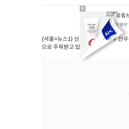
X
유튜브 채널 '순풍 선우용여'
(서울=뉴스1) 신초롱 기자 = 배우 
으로 주목받고 있다.