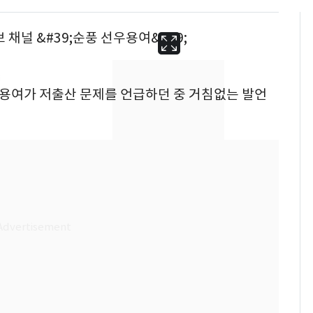
선우용여가 저출산 문제를 언급하던 중 거침없는 발언
13호 태풍 '돌핀' 日오
6
키나와·가고시마현 접
근…26만명 대피령
"캐리비안 베이 여자 탈
7