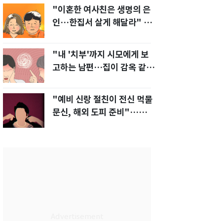
"이혼한 여사친은 생명의 은
인…한집서 살게 해달라" 남
편 요구에 '절망'
"내 '치부'까지 시모에게 보
고하는 남편…집이 감옥 같
다" 아내 고통
"예비 신랑 절친이 전신 먹물
문신, 해외 도피 준비"…예비
신부 '혼란'