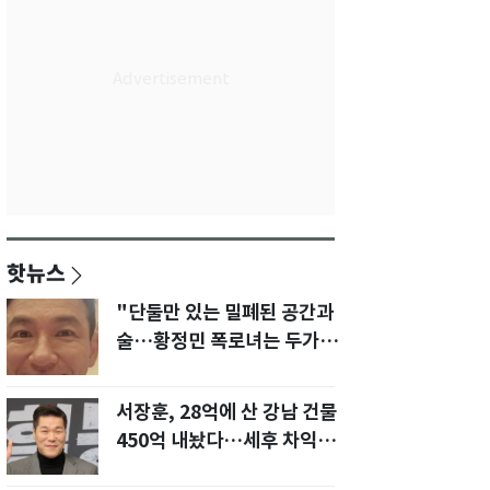
핫뉴스
"단둘만 있는 밀폐된 공간과
술…황정민 폭로녀는 두가지
에 집착했다"
서장훈, 28억에 산 강남 건물
450억 내놨다…세후 차익
280억 '잭팟'