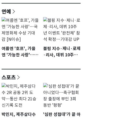
연예
여름엔 '호프', 가을
블핑 지수·제니·로제
엔 '가능한 사랑'…국
·리사, 데뷔 10주년
제영화제 수상 기대
이벤트 '완전체' 참석
감 [N이슈]
확정…기대감 UP
스포츠
박민지, 제주삼다수
'심판 성접대'가 끝 아