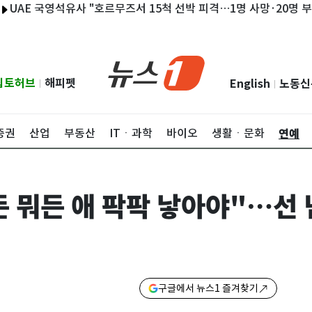
국영석유사 "호르무즈서 15척 선박 피격…1명 사망·20명 부상"
"
립토허브
해피펫
English
노동신
|
|
연예
증권
산업
부동산
ITㆍ과학
바이오
생활ㆍ문화
 뭐든 애 팍팍 낳아야"…선 
구글에서 뉴스1 즐겨찾기