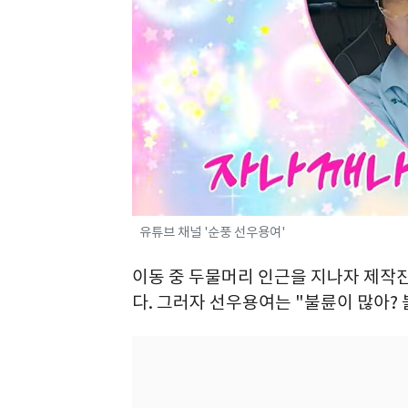
유튜브 채널 '순풍 선우용여'
이동 중 두물머리 인근을 지나자 제작진
다. 그러자 선우용여는 "불륜이 많아?