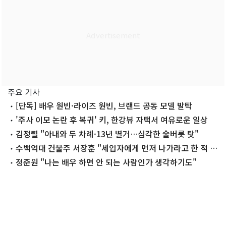
주요 기사
[단독] 배우 원빈·라이즈 원빈, 브랜드 공동 모델 발탁
'주사 이모 논란 후 복귀' 키, 한강뷰 자택서 여유로운 일상
김정렬 "아내와 두 차례·13년 별거…심각한 술버릇 탓"
수백억대 건물주 서장훈 "세입자에게 먼저 나가라고 한 적 없
어"
정준원 "나는 배우 하면 안 되는 사람인가 생각하기도"