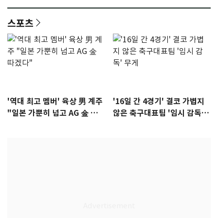
스포츠
'역대 최고 멤버' 육상 男 계주
'16일 간 4경기' 결코 가볍지
"일본 가뿐히 넘고 AG 金 따겠
않은 축구대표팀 '임시 감독'
다"
무게