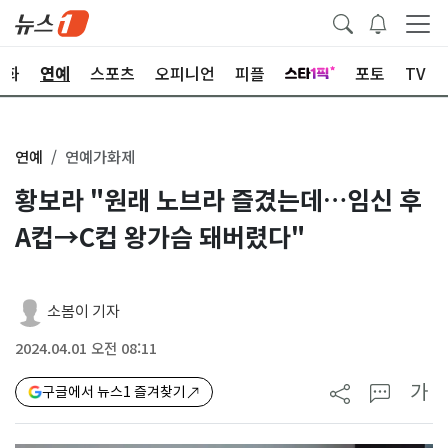
문화
연예
스포츠
오피니언
피플
포토
TV
연예
연예가화제
황보라 "원래 노브라 즐겼는데…임신 후
A컵→C컵 왕가슴 돼버렸다"
소봄이 기자
2024.04.01 오전 08:11
가
구글에서 뉴스1 즐겨찾기