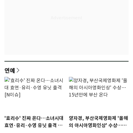
연예
'효리수' 진짜 온다…소녀시대
양자경, 부산국제영화제 '올해
효연·유리·수영 유닛 출격 [N
의 아시아영화인상' 수상…15
이슈]
년만에 부산 온다