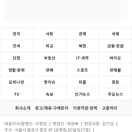
정치
사회
경제
국제
전국
외교
북한
금융·증권
산업
부동산
IT·과학
바이오
생활·문화
연예
스포츠
연재물
오피니언
핫이슈
피플
포토
TV
속보
인기뉴스
주요뉴스
회사소개
광고/제휴·구매문의
이용약관·정책
고충처리
대표이사/발행인 : 이영섭
|
편집인 : 채원배
|
편집국장 : 김기성
|
주소 : 서울시 종로구 종로 47 (공평동,SC빌딩17층)
|