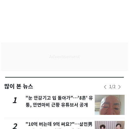
많이 본 뉴스
1
/
2
"눈 안감기고 입 돌아가"…'8혼' 유
1
퉁, 안면마비 근황 유튜브서 공개
"10억 버는데 9억 써요?"…삼전男
2