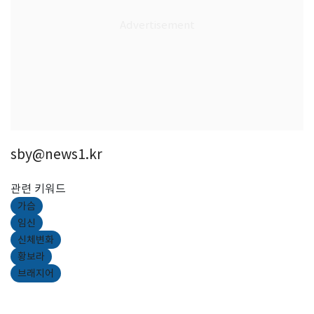
sby@news1.kr
관련 키워드
가슴
임신
신체변화
황보라
브래지어