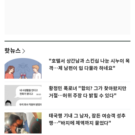
핫뉴스
"호텔서 상간남과 스킨십 나눈 시누이 목
격…제 남편이 입 다물라 하네요"
황정민 폭로녀 "합의? 그가 찾아왔지만
거절…허위 주장 다 밝힐 수 있다"
태국행 기내 그 남자, 잠든 여승객 성추
행…"바지에 체액까지 묻었다"