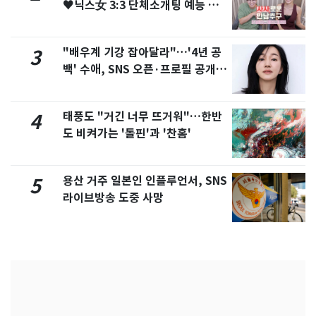
♥닉스女 3:3 단체소개팅 예능 화
제
"배우계 기강 잡아달라"…'4년 공
3
백' 수애, SNS 오픈·프로필 공개
화제
태풍도 "거긴 너무 뜨거워"…한반
4
도 비켜가는 '돌핀'과 '찬홈'
용산 거주 일본인 인플루언서, SNS
5
라이브방송 도중 사망