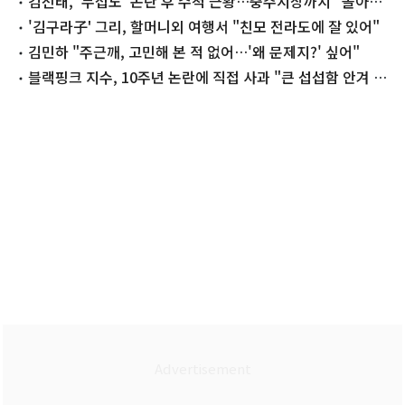
김선태, '무섭노' 논란 후 수척 근황…충주시장까지 "돌아올
생각 없냐?"
'김구라子' 그리, 할머니외 여행서 "친모 전라도에 잘 있어"
김민하 "주근깨, 고민해 본 적 없어…'왜 문제지?' 싶어"
블랙핑크 지수, 10주년 논란에 직접 사과 "큰 섭섭함 안겨 미
안"