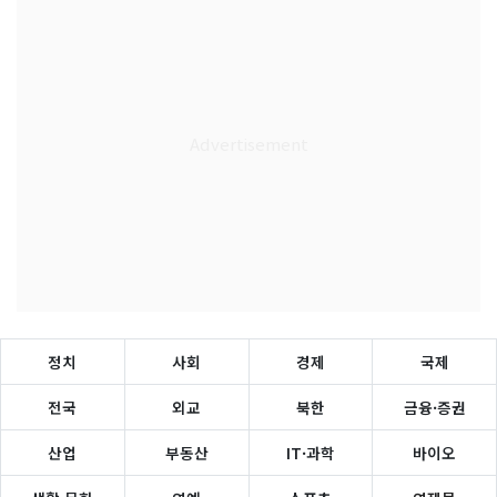
정치
사회
경제
국제
전국
외교
북한
금융·증권
산업
부동산
IT·과학
바이오