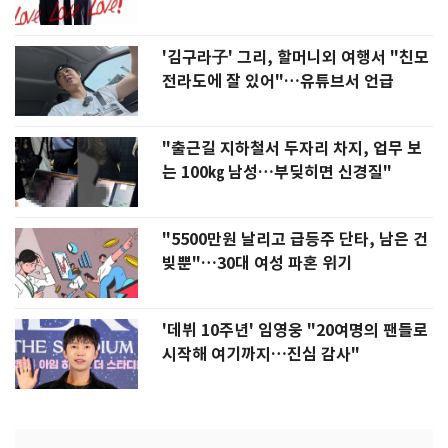
'김구라子' 그리, 할머니외 여행서 "친모
전라도에 잘 있어"…유튜브서 언급
"출근길 지하철서 두자리 차지, 업무 보
는 100㎏ 남성…부딪히면 신경질"
"5500만원 날리고 급등주 단타, 남은 건
빚뿐"…30대 여성 파혼 위기
'데뷔 10주년' 임영웅 "20여명의 팬들로
시작해 여기까지…진심 감사"