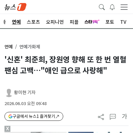
문화
연예
스포츠
오피니언
피플
포토
TV
연예
연예가화제
'신혼' 최준희, 장원영 향해 또 한 번 열혈
팬심 고백…"애인 급으로 사랑해"
황미현 기자
2026.06.03 오전 09:48
가
구글에서 뉴스1 즐겨찾기
X