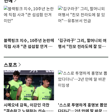
연예
블랙핑크 지수, 10주년 논란에
'김구라子' 그리, 할머니외 여
직접 사과 "큰 섭섭함 안겨 미
행서 "친모 전라도에 잘 있
안"
어"…유튜브서 언급
스포츠
시메오네 감독, 이강인 극찬
'스스로 투명하게 홍명보 뽑았
"겸손하고 노력하는 선수…좋
다더니'…2년 만에 말 바꾼 이