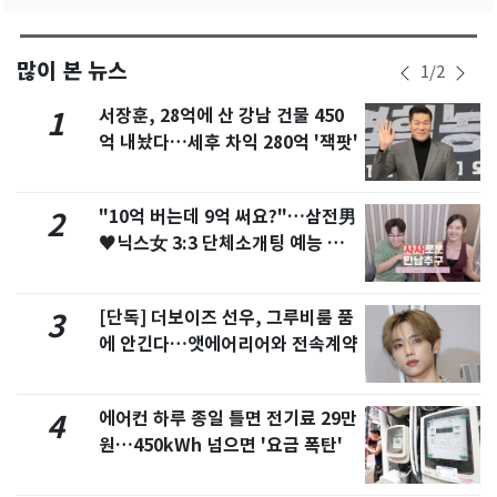
많이 본 뉴스
1
/
2
서장훈, 28억에 산 강남 건물 450
1
억 내놨다…세후 차익 280억 '잭팟'
"10억 버는데 9억 써요?"…삼전男
2
♥닉스女 3:3 단체소개팅 예능 화
제
[단독] 더보이즈 선우, 그루비룸 품
3
에 안긴다…앳에어리어와 전속계약
에어컨 하루 종일 틀면 전기료 29만
4
원…450kWh 넘으면 '요금 폭탄'