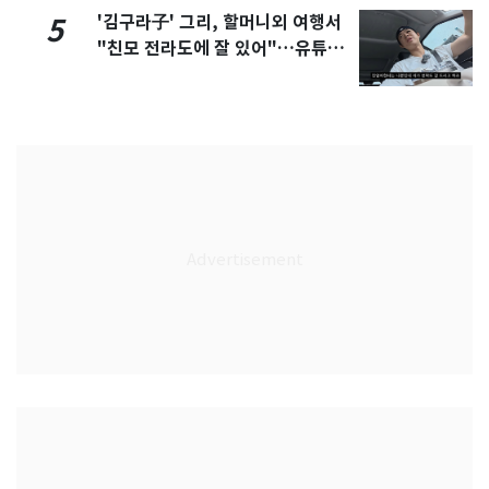
'김구라子' 그리, 할머니외 여행서
5
"친모 전라도에 잘 있어"…유튜브
서 언급