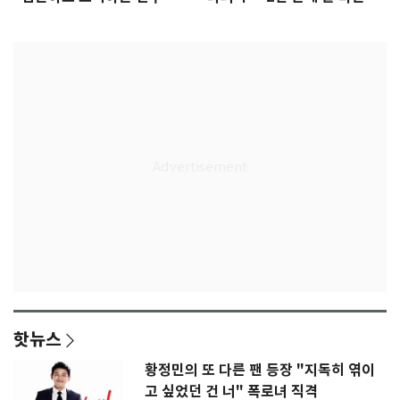
은 첫인상"
임생
핫뉴스
황정민의 또 다른 팬 등장 "지독히 엮이
고 싶었던 건 너" 폭로녀 직격