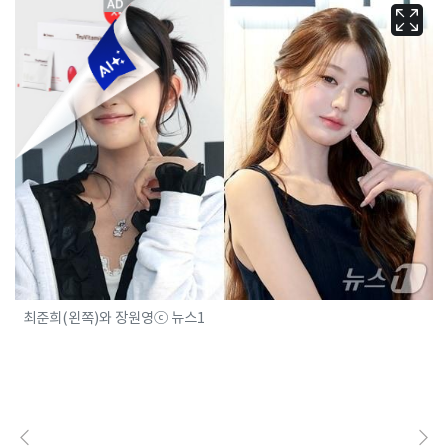
최준희(왼쪽)와 장원영ⓒ 뉴스1