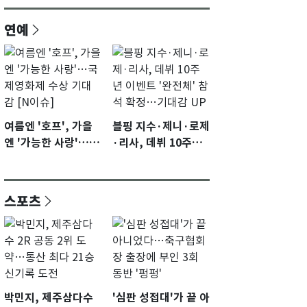
연예
여름엔 '호프', 가을
블핑 지수·제니·로제
엔 '가능한 사랑'…국
·리사, 데뷔 10주년
제영화제 수상 기대
이벤트 '완전체' 참석
감 [N이슈]
확정…기대감 UP
스포츠
박민지, 제주삼다수
'심판 성접대'가 끝 아