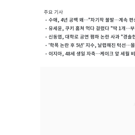
주요 기사
수애, 4년 공백 왜…"차기작 불발…계속 편
유세윤, 쿠키 훔쳐 먹다 걸렸다 "딱 1개…
신동엽, 대학로 공연 폄하 논란 사과 "경솔한
'학폭 논란 후 5년' 지수, 날렵해진 턱선
이지아, 48세 생일 자축…케이크 앞 세월 