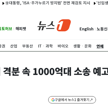
통령, 'ISA·주가누르기 방지법' 전면 재검토 지시
'신입생' 이
립토허브
해피펫
English
노동신
|
|
연예
증권
산업
부동산
ITㆍ과학
바이오
생활ㆍ문화
에 격분 속 1000억대 소송 예
구글에서 뉴스1 즐겨찾기