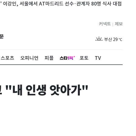
강인, 서울에서 AT마드리드 선수·관계자 80명 식사 대접
광주 광산
제주
29
℃
커넥트
제보
|
서울
31
℃
문
부산
29
℃
대구
30
℃
스포츠
오피니언
피플
포토
TV
인천
30
℃
광주
31
℃
고 "내 인생 앗아가"
대전
29
℃
울산
28
℃
강릉
26
℃
제주
29
℃
서울
31
℃