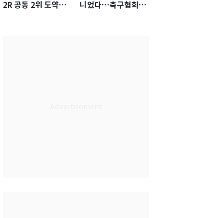
2R 공동 2위 도약…
니었다…축구협회장
통산 최다 21승 신기
출장에 부인 3회 동반
록 도전
'펑펑'