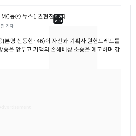
현진 기자
C몽(본명 신동현·46)이 자신과 기획사 원헌드레드를
의 방송을 앞두고 거액의 손해배상 소송을 예고하며 강
13호 태풍 '돌핀' 日오
6
키나와·가고시마현 접
근…26만명 대피령
"캐리비안 베이 여자 탈
7