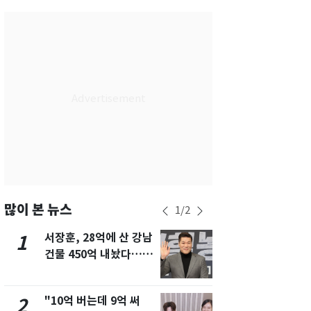
부산
29
℃
대구
30
℃
인천
30
℃
광주
31
℃
대전
29
℃
울산
28
℃
강릉
26
℃
제주
29
℃
많이 본 뉴스
1
/
2
서장훈, 28억에 산 강남
13호 태풍 '
1
6
건물 450억 내놨다…세
키나와·가고
후 차익 280억 '잭팟'
근…26만명
"10억 버는데 9억 써
"캐리비안 
2
7