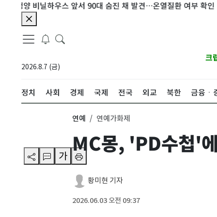
청양 비닐하우스 앞서 90대 숨진 채 발견…온열질환 여부 확인
李대
크
2026.8.7 (금)
정치
사회
경제
국제
전국
외교
북한
금융ㆍ
연예
연예가화제
MC몽, 'PD수첩'
가
황미현 기자
2026.06.03 오전 09:37