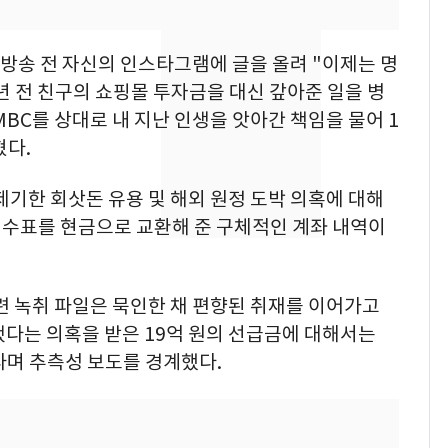
의실에 남자가 있어
요"…경찰 수사
첩' 방송 전 자신의 인스타그램에 글을 올려 "이제는 명
전남광주 화정역 인근서
8
년 전 친구의 쇼핑몰 투자금을 대신 갚아준 일을 병
교통사고로 40대 심정
BC를 상대로 내 지난 인생을 앗아간 책임을 물어 1
지…6명 부상
혔다.
[단독]중수청 가는 검찰
9
수사관 경력 합산 추
 제기한 회삿돈 유용 및 해외 원정 도박 의혹에 대해
진…법무사·집행관 '혜
 수표를 현금으로 교환해 준 구체적인 계좌 내역이
택' 유지
축구협회, 외국인 심판
10
들 10여명 대상 '성 접
련 녹취 파일은 묵인한 채 편향된 취재를 이어가고
대' 의혹…월드컵·올림
픽 예선 등
됐다는 의혹을 받은 19억 원의 선급금에 대해서는
라며 추측성 보도를 경계했다.