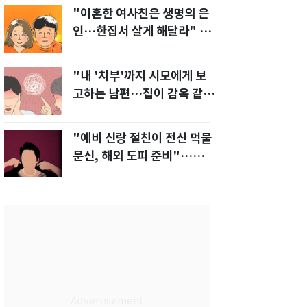
"이혼한 여사친은 생명의 은
인…한집서 살게 해달라" 남
편 요구에 '절망'
"내 '치부'까지 시모에게 보
고하는 남편…집이 감옥 같
다" 아내 고통
"예비 신랑 절친이 전신 먹물
문신, 해외 도피 준비"…예비
신부 '혼란'