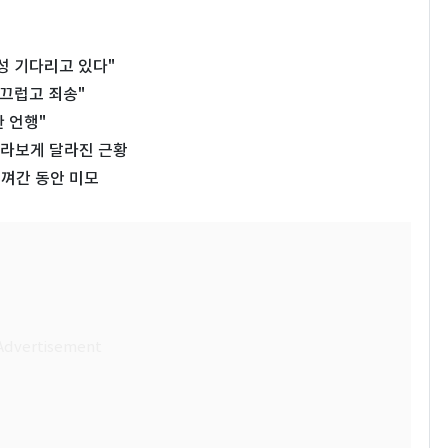
성 기다리고 있다"
부끄럽고 죄송"
 언행"
…몰라보게 달라진 근황
비껴간 동안 미모