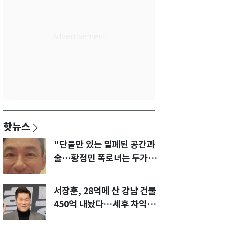
핫뉴스
"단둘만 있는 밀폐된 공간과
술…황정민 폭로녀는 두가지
에 집착했다"
서장훈, 28억에 산 강남 건물
450억 내놨다…세후 차익
280억 '잭팟'