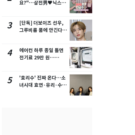
요?"…삼전男♥닉스女
의실에 남자
3:3 단체소개팅 예능 화
요"…경찰 
제
[단독] 더보이즈 선우,
전남광주 화
3
8
그루비룸 품에 안긴다…
교통사고로 
앳에어리어와 전속계약
지…6명 부
에어컨 하루 종일 틀면
[단독]중수
4
9
전기료 29만 원…
수사관 경력
450kWh 넘으면 '요금
진…법무사·
폭탄'
택' 유지
'효리수' 진짜 온다…소
축구협회, 
5
10
녀시대 효연·유리·수영
들 10여명 대
유닛 출격 [N이슈]
대' 의혹…
픽 예선 등