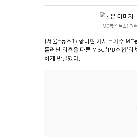
MC몽ⓒ 뉴스1 권
(서울=뉴스1) 황미현 기자 = 가수 M
둘러싼 의혹을 다룬 MBC 'PD수첩'
하게 반발했다.