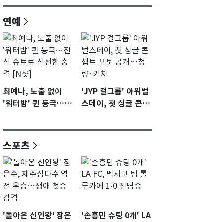
연예
최예나, 노출 없이
'JYP 걸그룹' 아워벌
'워터밤' 퀸 등극…전
스데이, 첫 싱글 콘셉
신 슈트로 신선한 충
트 포토 공개…청량·
격 [N샷]
키치
스포츠
'돌아온 신인왕' 장은
'손흥민 슈팅 0개' LA