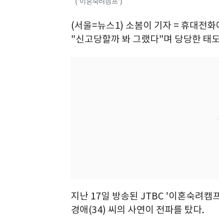
('이혼숙려캠프')
(서울=뉴스1) 소봄이 기자 = 휴대전
"신고당할까 봐 그랬다"며 당당한 태도
지난 17일 방송된 JTBC '이혼숙려캠프'
경애(34) 씨의 사연이 전파를 탔다.