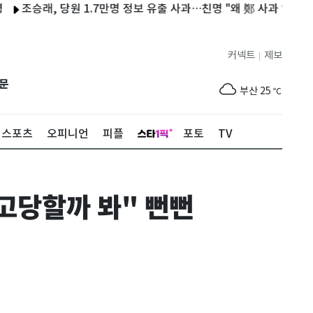
래, 당원 1.7만명 정보 유출 사과…친명 "왜 鄭 사과 없나"(종합)
제주
28
℃
커넥트
제보
|
서울
27
℃
문
부산
25
℃
대구
28
℃
스포츠
오피니언
피플
포토
TV
인천
29
℃
광주
30
℃
고당할까 봐" 뻔뻔
대전
28
℃
울산
25
℃
강릉
20
℃
제주
28
℃
서울
27
℃