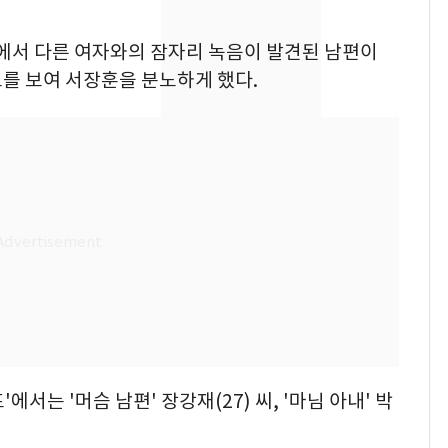
친 생리혈' 냉동고 보
관…"자궁 내부 궁금
화에서 다른 여자와의 잠자리 녹음이 발견된 남편이
해"
'일타강사' 남편과 아내
8
를 보여 서장훈을 분노하게 했다.
의 마지막 술자리…비극
으로 끝나버린 17년
[단독] 경찰, '김부장'
9
제작사 회장 수사…자본
시장법 위반 의혹
13호 태풍 '돌핀' 日오
10
키나와·가고시마현 접
근…26만명 대피령
에서는 '머슴 남편' 장강재(27) 씨, '마님 아내' 박