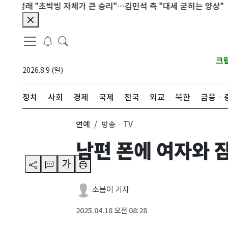
 "초박빙 자체가 큰 승리"…김민석 측 "대세 굳히는 양상"
초속 
크
2026.8.9 (일)
정치
사회
경제
국제
전국
외교
북한
금융ㆍ
연예
방송ㆍTV
남편 폰에 여자와 
가
소봄이 기자
2025.04.18 오전 08:28