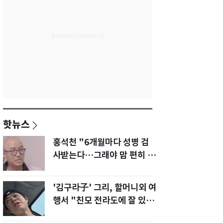
핫뉴스
홍석천 "6개월마다 성병 검
사받는다…그래야 맘 편히 성
생활" 깜짝 고백
'김구라子' 그리, 할머니외 여
행서 "친모 전라도에 잘 있
어"…유튜브서 언급