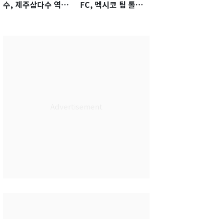
수, 제주삼다수 역전
FC, 멕시코 팀 톨루
우승…생애 첫승 감
카에 1-0 진땀승
격