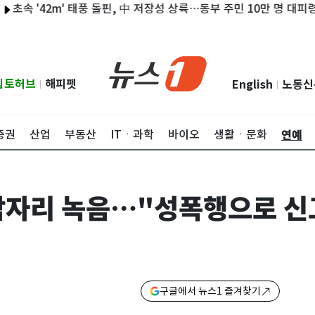
'42m' 태풍 돌핀, 中 저장성 상륙…동부 주민 10만 명 대피령
조승
립토허브
해피펫
English
노동신
|
|
연예
증권
산업
부동산
ITㆍ과학
바이오
생활ㆍ문화
잠자리 녹음…"성폭행으로 신
구글에서 뉴스1 즐겨찾기