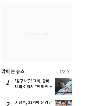
부산
25
℃
대구
28
℃
인천
29
℃
광주
30
℃
대전
28
℃
울산
25
℃
강릉
20
℃
제주
28
℃
많이 본 뉴스
1
/
2
'김구라子' 그리, 할머
'심판 성접대
1
6
니외 여행서 "친모 전라
었다…축구
도에 잘 있어"…유튜브
에 부인 3회 
서 언급
서장훈, 28억에 산 강남
회춘실험 억만
2
7