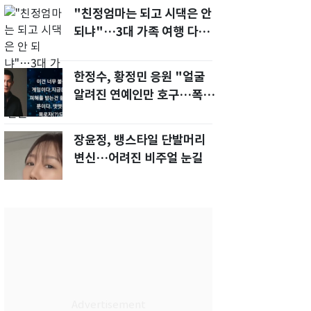
"친정엄마는 되고 시댁은 안
되냐"…3대 가족 여행 다녀
오자, 시모 '발끈'
한정수, 황정민 응원 "얼굴
알려진 연예인만 호구…폭로
녀도 신분 공개해라"
장윤정, 뱅스타일 단발머리
변신…어려진 비주얼 눈길