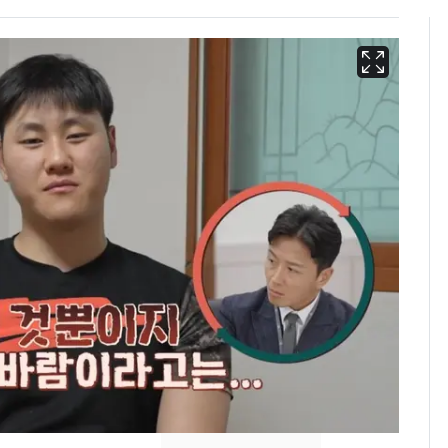
'심판 성접대'가 끝 아니
6
었다…축구협회장 출장
에 부인 3회 동반 '펑펑'
회춘실험 억만장자, '여
7