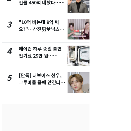
건물 450억 내놨다…세
친 생리혈' 냉동고 보
후 차익 280억 '잭팟'
관…"자궁 
해"
"10억 버는데 9억 써
'일타강사' 
3
8
요?"…삼전男♥닉스女
의 마지막 
3:3 단체소개팅 예능 화
으로 끝나버린
제
에어컨 하루 종일 틀면
[단독] 경찰,
4
9
전기료 29만 원…
제작사 회장
450kWh 넘으면 '요금
시장법 위반
폭탄'
[단독] 더보이즈 선우,
13호 태풍 '
5
10
그루비룸 품에 안긴다…
키나와·가고
앳에어리어와 전속계약
근…26만명