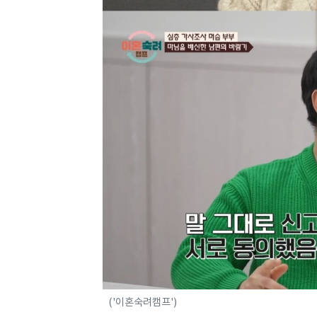
('이혼숙려캠프')