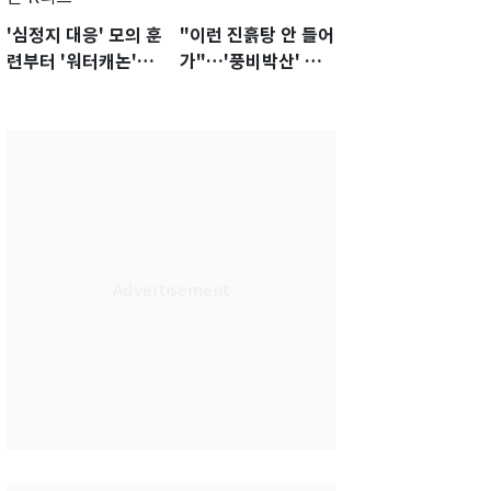
'심정지 대응' 모의 훈
"이런 진흙탕 안 들어
련부터 '워터캐논'까
가"…'풍비박산' 축
지 준비…쉼 없는 K
구협회장 후보 '실종'
리그