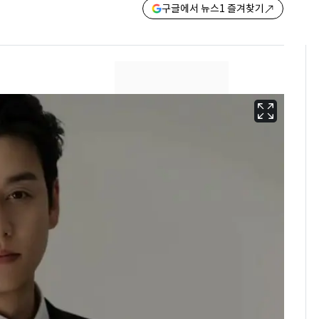
구글에서 뉴스1 즐겨찾기
"캐리비안 베이 여자 탈
6
의실에 남자가 있어
요"…경찰 수사