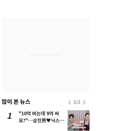
대구
37
℃
인천
37
℃
광주
37
℃
대전
36
℃
울산
32
℃
강릉
30
℃
제주
30
℃
많이 본 뉴스
1
/
2
"10억 버는데 9억 써
"캐리비안 
1
6
요?"…삼전男♥닉스女
의실에 남자
3:3 단체소개팅 예능 화
요"…경찰 