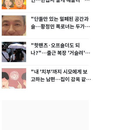
인…한집서 살게 해달라" 남
편 요구에 '절망'
"단둘만 있는 밀폐된 공간과
술…황정민 폭로녀는 두가지
에 집착했다"
"핫팬츠·오프숄더도 되
나?"…출근 복장 '거슬려'
vs '괜찮아' 의견 분분
"내 '치부'까지 시모에게 보
고하는 남편…집이 감옥 같
다" 아내 고통