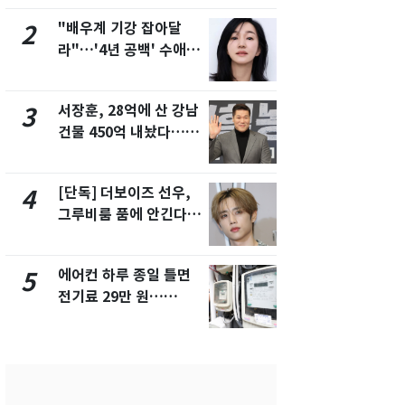
제
"배우계 기강 잡아달
13호 태풍 '
2
7
라"…'4년 공백' 수애,
키나와·가고
SNS 오픈·프로필 공개
근…26만명
화제
서장훈, 28억에 산 강남
전남광주 화
3
8
건물 450억 내놨다…세
교통사고로 
후 차익 280억 '잭팟'
지…6명 부
[단독] 더보이즈 선우,
축구협회, 
4
9
그루비룸 품에 안긴다…
들 10여명 대
앳에어리어와 전속계약
대' 의혹…
픽 예선 등
에어컨 하루 종일 틀면
美 상원 클
5
10
전기료 29만 원…
리 난항…민
450kWh 넘으면 '요금
·AML 보완
폭탄'