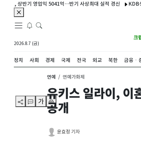
 상반기 영업익 5041억…반기 사상최대 실적 경신
KDB생명, 7
크
2026.8.7 (금)
정치
사회
경제
국제
전국
외교
북한
금융ㆍ
연예
연예가화제
유키스 일라이, 이
가
공개
윤효정 기자