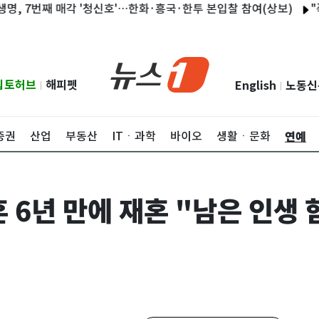
번째 매각 '청신호'…한화·흥국·한투 본입찰 참여(상보)
"폭행 사
립토허브
해피펫
English
노동신
|
|
연예
증권
산업
부동산
ITㆍ과학
바이오
생활ㆍ문화
혼 6년 만에 재혼 "남은 인