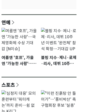
연예
여름엔 '호프', 가을
블핑 지수·제니·로제
엔 '가능한 사랑'…국
·리사, 데뷔 10주년
제영화제 수상 기대
이벤트 '완전체' 참석
감 [N이슈]
확정…기대감 UP
스포츠