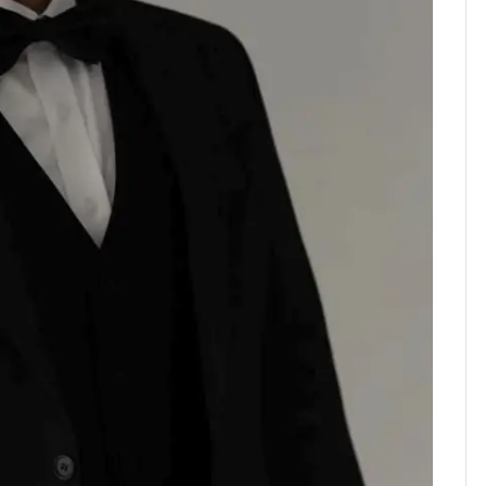
13호 태풍 '돌핀' 日오
7
키나와·가고시마현 접
근…26만명 대피령
전남광주 화정역 인근서
8
교통사고로 40대 심정
지…6명 부상
축구협회, 외국인 심판
9
들 10여명 대상 '성 접
대' 의혹…월드컵·올림
픽 예선 등
美 상원 클래리티법 처
10
리 난항…민주당 "윤리
·AML 보완 우선"