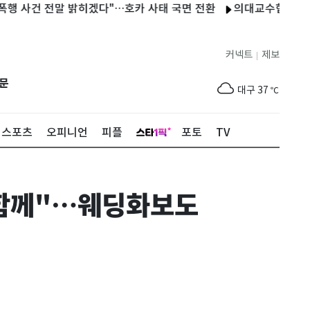
건 전말 밝히겠다"…호카 사태 국면 전환
의대교수협 차기 회장에
제주
30
℃
서울
36
℃
커넥트
제보
|
부산
33
℃
문
대구
37
℃
인천
37
℃
스포츠
오피니언
피플
포토
TV
광주
37
℃
대전
36
℃
생 함께"…웨딩화보도
울산
32
℃
강릉
30
℃
제주
30
℃
서울
36
℃
부산
33
℃