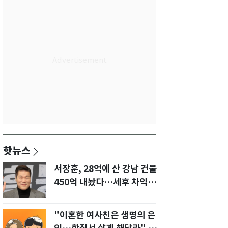
핫뉴스
서장훈, 28억에 산 강남 건물
450억 내놨다…세후 차익
280억 '잭팟'
"이혼한 여사친은 생명의 은