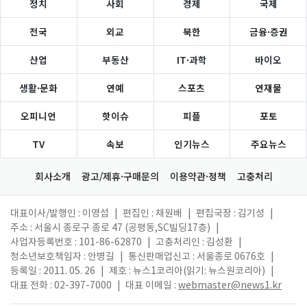
정치
사회
경제
국제
전국
외교
북한
금융·증권
산업
부동산
IT·과학
바이오
생활·문화
연예
스포츠
연재물
오피니언
핫이슈
피플
포토
TV
속보
인기뉴스
주요뉴스
회사소개
광고/제휴·구매문의
이용약관·정책
고충처리
대표이사/발행인 : 이영섭
|
편집인 : 채원배
|
편집국장 : 김기성
|
주소 : 서울시 종로구 종로 47 (공평동,SC빌딩17층)
|
사업자등록번호 : 101-86-62870
|
고충처리인 : 김성환
|
청소년보호책임자 : 안병길
|
통신판매업신고 : 서울종로 0676호
|
등록일 : 2011. 05. 26
|
제호 : 뉴스1코리아(읽기: 뉴스원코리아)
|
대표 전화 : 02-397-7000
|
대표 이메일 :
webmaster@news1.kr