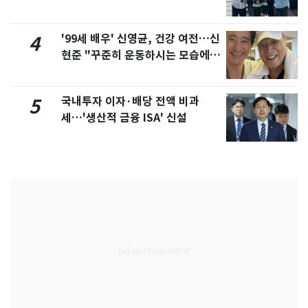
'99세 배우' 신영균, 건강 여전…신
4
현준 "꾸준히 운동하시는 모습에 큰
자극"
국내투자 이자·배당 전액 비과
5
세…'생산적 금융 ISA' 신설