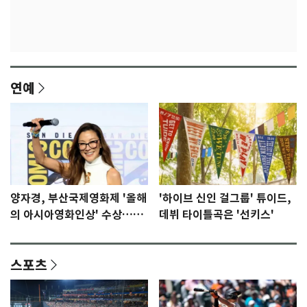
연예
양자경, 부산국제영화제 '올해
'하이브 신인 걸그룹' 튜이드,
의 아시아영화인상' 수상…15
데뷔 타이틀곡은 '선키스'
년만에 부산 온다
스포츠