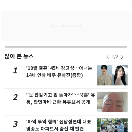
많이 본 뉴스
1
/
2
'10월 결혼' 45세 강균성…아내는
1
14세 연하 배우 유하진(종합)
"눈 안감기고 입 돌아가"…'8혼' 유
2
퉁, 안면마비 근황 유튜브서 공개
'마약 투약 혐의' 신남성연대 대표
3
영종도 아파트서 숨진 채 발견