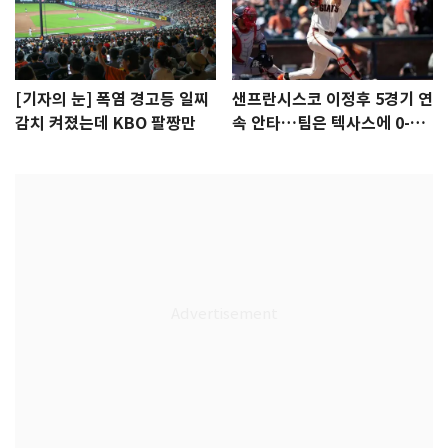
[기자의 눈] 폭염 경고등 일찌
샌프란시스코 이정후 5경기 연
감치 켜졌는데 KBO 팔짱만
속 안타…팀은 텍사스에 0-6
완패