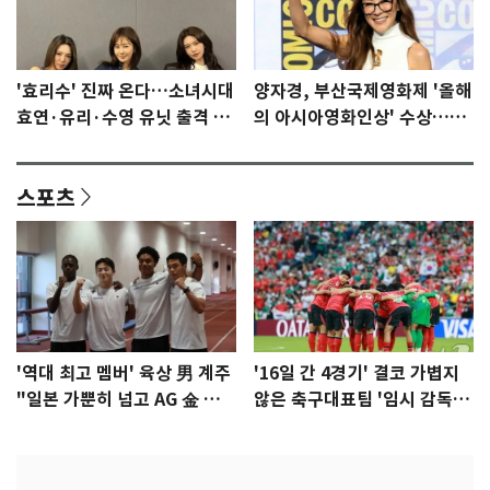
'효리수' 진짜 온다…소녀시대
양자경, 부산국제영화제 '올해
효연·유리·수영 유닛 출격 [N
의 아시아영화인상' 수상…15
이슈]
년만에 부산 온다
스포츠
'역대 최고 멤버' 육상 男 계주
'16일 간 4경기' 결코 가볍지
"일본 가뿐히 넘고 AG 金 따겠
않은 축구대표팀 '임시 감독'
다"
무게