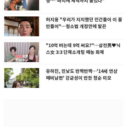
행…"바지에 체액까지 묻었다"
허지웅 "우리가 지지했던 인간들이 이 꼴
만들어"…형소법 개정안에 발끈
"10억 버는데 9억 써요?"…삼전男♥닉
스女 3:3 단체소개팅 예능 화제
유하진, 민낯도 반짝반짝…'14세 연상
예비남편' 강균성이 반한 청순 미모