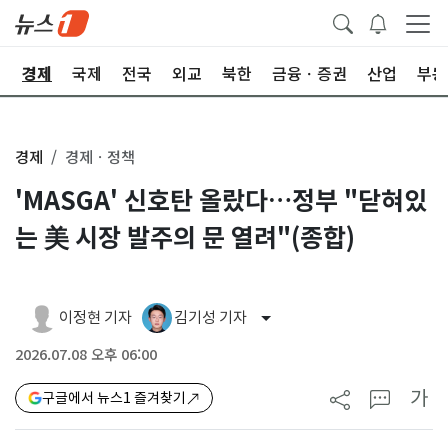
회
경제
국제
전국
외교
북한
금융ㆍ증권
산업
부동
경제
경제ㆍ정책
'MASGA' 신호탄 올랐다…정부 "닫혀있
는 美 시장 발주의 문 열려"(종합)
이정현 기자
김기성 기자
2026.07.08 오후 06:00
가
구글에서 뉴스1 즐겨찾기