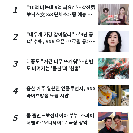
"10억 버는데 9억 써요?"…삼전男
1
♥닉스女 3:3 단체소개팅 예능 화
제
"배우계 기강 잡아달라"…'4년 공
2
백' 수애, SNS 오픈·프로필 공개
화제
태풍도 "거긴 너무 뜨거워"…한반
3
도 비켜가는 '돌핀'과 '찬홈'
용산 거주 일본인 인플루언서, SNS
4
라이브방송 도중 사망
톰 홀랜드♥젠데이아 부부 '스파이
5
더맨4'·'오디세이'로 극장 장악