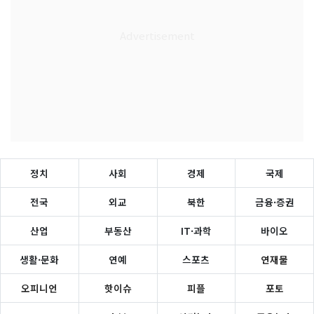
정치
사회
경제
국제
전국
외교
북한
금융·증권
산업
부동산
IT·과학
바이오
생활·문화
연예
스포츠
연재물
오피니언
핫이슈
피플
포토