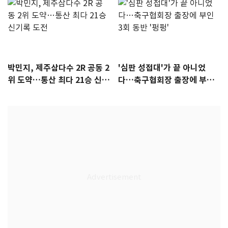
박민지, 제주삼다수 2R 공동 2
'심판 성접대'가 끝 아니었
위 도약…통산 최다 21승 신기
다…축구협회장 출장에 부인
록 도전
3회 동반 '펑펑'