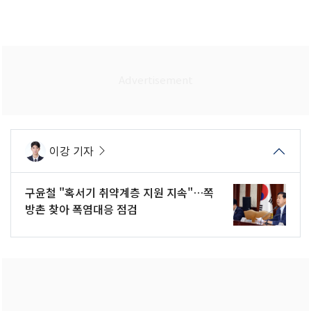
이강 기자
구윤철 "혹서기 취약계층 지원 지속"…쪽
방촌 찾아 폭염대응 점검