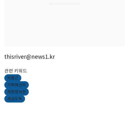
thisriver@news1.kr
관련 키워드
박홍근
기획예산처
재정정보원
세금도둑