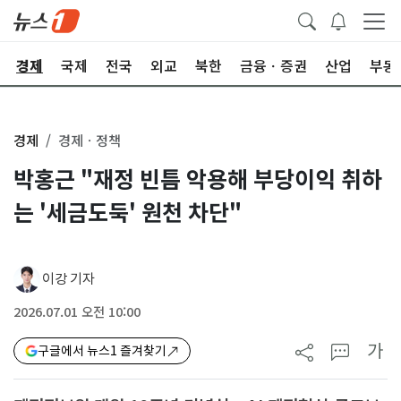
경제
국제
전국
외교
북한
금융ㆍ증권
산업
부동
경제
경제ㆍ정책
박홍근 "재정 빈틈 악용해 부당이익 취하
는 '세금도둑' 원천 차단"
이강 기자
2026.07.01 오전 10:00
가
구글에서 뉴스1 즐겨찾기