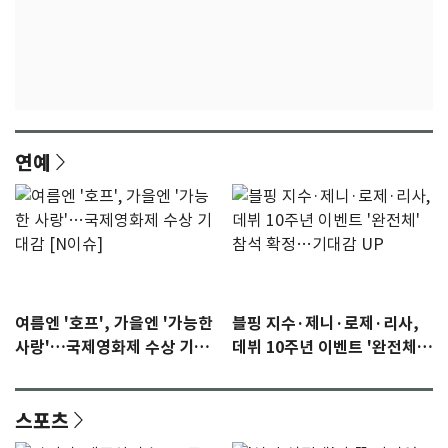
연예
여름엔 '호프', 가을엔 '가능한
블핑 지수·제니·로제·리사,
사랑'…국제영화제 수상 기대
데뷔 10주년 이벤트 '완전체'
감 [N이슈]
참석 확정…기대감 UP
스포츠