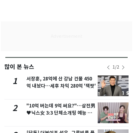
많이 본 뉴스
1
/
2
서장훈, 28억에 산 강남 건물 450
1
억 내놨다…세후 차익 280억 '잭팟'
"10억 버는데 9억 써요?"…삼전男
2
♥닉스女 3:3 단체소개팅 예능 화
제
[단독] 더보이즈 선우, 그루비룸 품