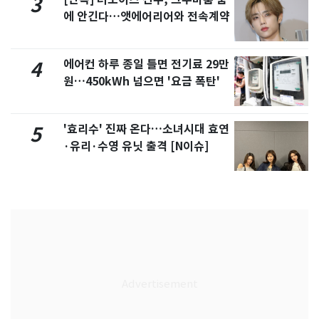
3
에 안긴다…앳에어리어와 전속계약
에어컨 하루 종일 틀면 전기료 29만
4
원…450kWh 넘으면 '요금 폭탄'
'효리수' 진짜 온다…소녀시대 효연
5
·유리·수영 유닛 출격 [N이슈]