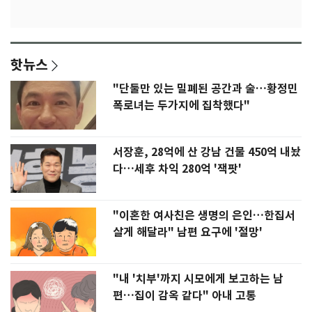
핫뉴스
"단둘만 있는 밀폐된 공간과 술…황정민
폭로녀는 두가지에 집착했다"
서장훈, 28억에 산 강남 건물 450억 내놨
다…세후 차익 280억 '잭팟'
"이혼한 여사친은 생명의 은인…한집서
살게 해달라" 남편 요구에 '절망'
"내 '치부'까지 시모에게 보고하는 남
편…집이 감옥 같다" 아내 고통