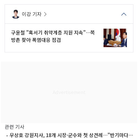
이강 기자
구윤철 "혹서기 취약계층 지원 지속"…쪽
방촌 찾아 폭염대응 점검
관련 기사
우상호 강원지사, 18개 시장·군수와 첫 상견례…"반기마다