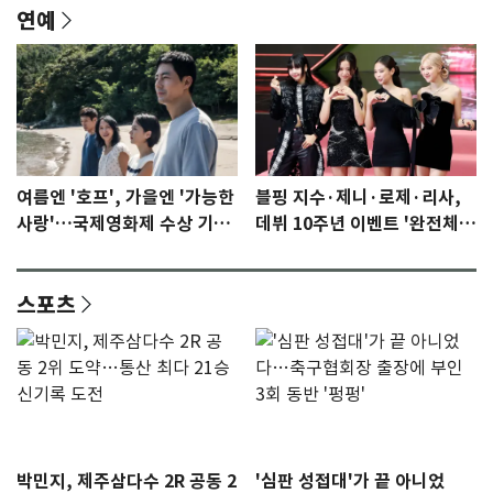
연예
여름엔 '호프', 가을엔 '가능한
블핑 지수·제니·로제·리사,
사랑'…국제영화제 수상 기대
데뷔 10주년 이벤트 '완전체'
감 [N이슈]
참석 확정…기대감 UP
스포츠
박민지, 제주삼다수 2R 공동 2
'심판 성접대'가 끝 아니었