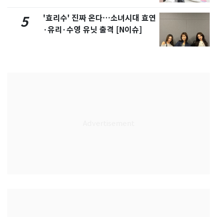
'효리수' 진짜 온다…소녀시대 효연
5
·유리·수영 유닛 출격 [N이슈]