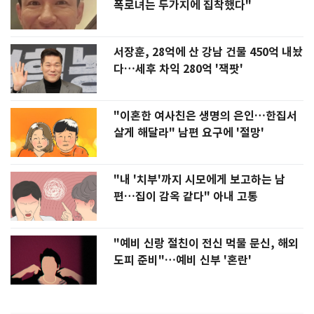
폭로녀는 두가지에 집착했다"
서장훈, 28억에 산 강남 건물 450억 내놨
다…세후 차익 280억 '잭팟'
"이혼한 여사친은 생명의 은인…한집서
살게 해달라" 남편 요구에 '절망'
"내 '치부'까지 시모에게 보고하는 남
편…집이 감옥 같다" 아내 고통
"예비 신랑 절친이 전신 먹물 문신, 해외
도피 준비"…예비 신부 '혼란'