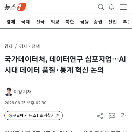
회
경제
국제
전국
외교
북한
금융ㆍ증권
산업
부동
경제
경제ㆍ정책
국가데이터처, 데이터연구 심포지엄…AI
시대 데이터 품질·통계 혁신 논의
이강 기자
2026.06.25 오후 02:30
가
구글에서 뉴스1 즐겨찾기