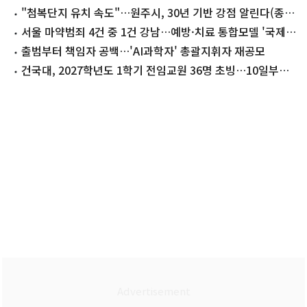
만나자"
"첨복단지 유치 속도"…원주시, 30년 기반 강점 알린다(종
합)
서울 마약범죄 4건 중 1건 강남…예방·치료 통합모델 '국제
주목'
출범부터 책임자 공백…'AI과학자' 총괄지휘자 재공모
건국대, 2027학년도 1학기 전임교원 36명 초빙…10일부터
원서접수