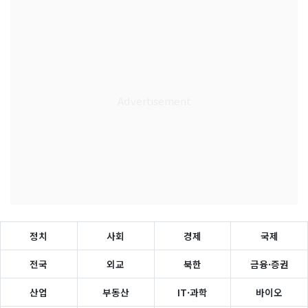
정치
사회
경제
국제
전국
외교
북한
금융·증권
산업
부동산
IT·과학
바이오