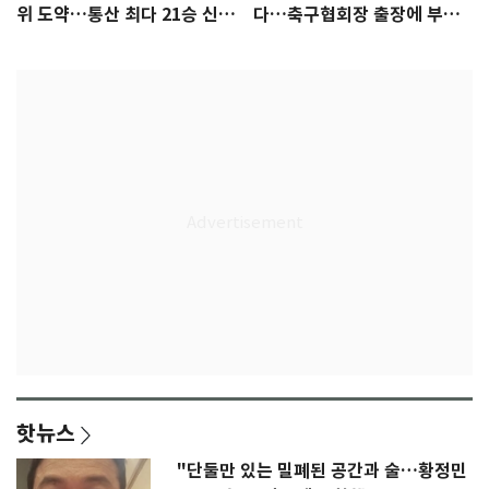
위 도약…통산 최다 21승 신기
다…축구협회장 출장에 부인
록 도전
3회 동반 '펑펑'
핫뉴스
"단둘만 있는 밀폐된 공간과 술…황정민