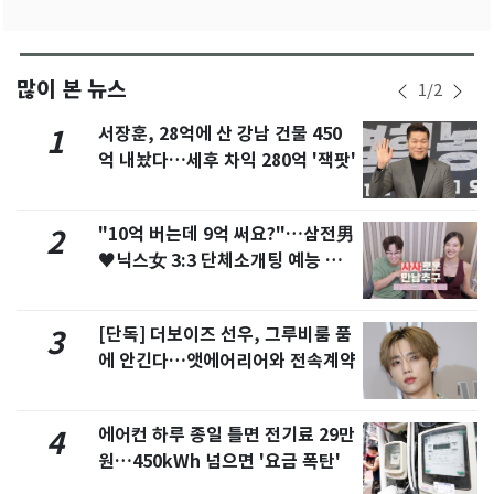
많이 본 뉴스
1
/
2
서장훈, 28억에 산 강남 건물 450
1
억 내놨다…세후 차익 280억 '잭팟'
"10억 버는데 9억 써요?"…삼전男
2
♥닉스女 3:3 단체소개팅 예능 화
제
[단독] 더보이즈 선우, 그루비룸 품
3
에 안긴다…앳에어리어와 전속계약
에어컨 하루 종일 틀면 전기료 29만
4
원…450kWh 넘으면 '요금 폭탄'